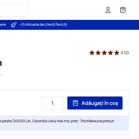
Coș
gere
+2 milioane de clienți fericiți
5
(2)
a
.
Adăugați în coș
e peste 249,00 Lei. Garanția celui mai mic preț - Întotdeauna prețuri