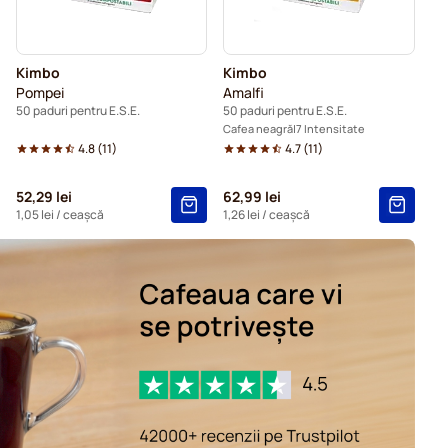
Kimbo
Kimbo
Pompei
Amalfi
50 paduri pentru E.S.E.
50 paduri pentru E.S.E.
Cafea neagră
7 Intensitate
4.8
(
11
)
4.7
(
11
)
52,29 lei
62,99 lei
1,05 lei
/ ceașcă
1,26 lei
/ ceașcă