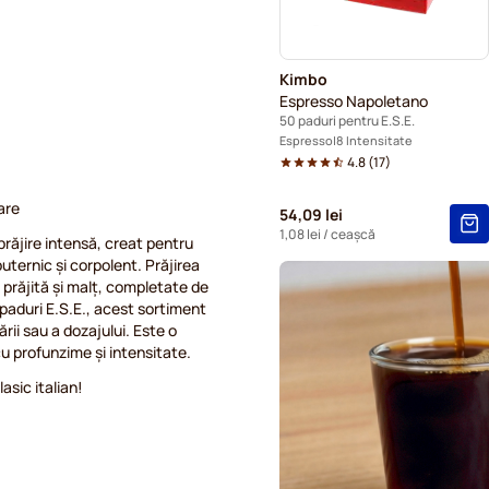
Kimbo
Espresso Napoletano
50 paduri pentru E.S.E.
Espresso
8 Intensitate
4.8
(
17
)
are
54,09 lei
1,08 lei
/ ceașcă
răjire intensă, creat pentru
uternic și corpolent. Prăjirea
 prăjită și malț, completate de
paduri E.S.E., acest sortiment
ii sau a dozajului. Este o
cu profunzime și intensitate.
asic italian!