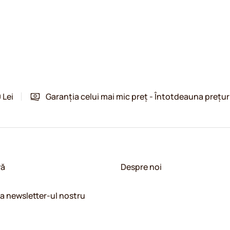
 Lei
Garanția celui mai mic preț - Întotdeauna prețur
vă
Despre noi
la newsletter-ul nostru