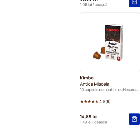
1,08 lei
/ ceașcă
Kimbo
Antica Miscela
10 capsule compatibil cu Nespresso®
4.9
(
6
)
14,89 lei
1,49 lei
/ ceașcă