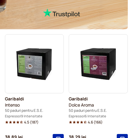
Garibaldi
Garibaldi
Intenso
Dolce Aroma
50 paduri pentru E.S.E.
50 paduri pentru E.S.E.
Espresso
9 Intensitate
Espresso
6 Intensitate
4.5
(
187
)
4.6
(
166
)
38,89 lei
38,29 lei