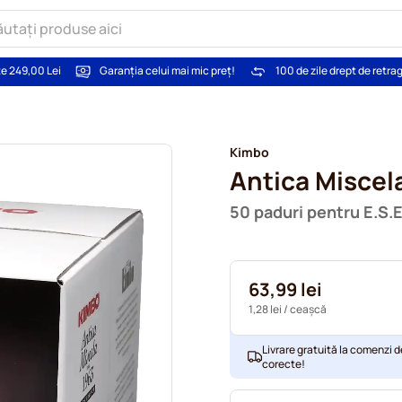
te 249,00 Lei
Garanția celui mai mic preț!
100 de zile drept de retra
Kimbo
Antica Miscel
50 paduri pentru E.S.E
63,99 lei
1,28 lei
/ ceașcă
Livrare gratuită la comenzi d
corecte!