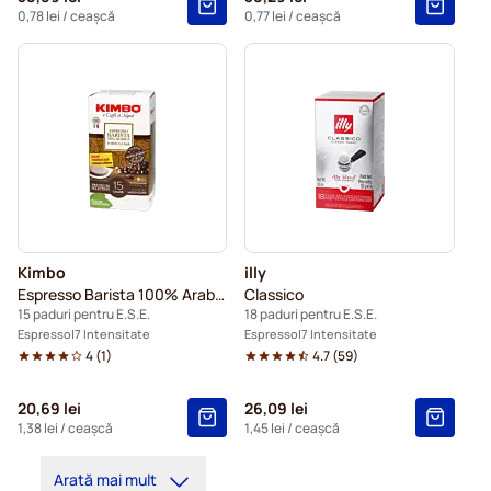
0,78 lei
/ ceașcă
0,77 lei
/ ceașcă
Kimbo
illy
Espresso Barista 100% Arabica
Classico
15 paduri pentru E.S.E.
18 paduri pentru E.S.E.
Espresso
7 Intensitate
Espresso
7 Intensitate
4
(
1
)
4.7
(
59
)
20,69 lei
26,09 lei
1,38 lei
/ ceașcă
1,45 lei
/ ceașcă
Arată mai mult