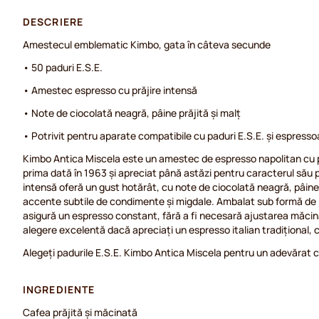
DESCRIERE
Amestecul emblematic Kimbo, gata în câteva secunde
• 50 paduri E.S.E.
• Amestec espresso cu prăjire intensă
• Note de ciocolată neagră, pâine prăjită și malț
• Potrivit pentru aparate compatibile cu paduri E.S.E. și espresso
Kimbo Antica Miscela este un amestec de espresso napolitan cu p
prima dată în 1963 și apreciat până astăzi pentru caracterul său p
intensă oferă un gust hotărât, cu note de ciocolată neagră, pâine
accente subtile de condimente și migdale. Ambalat sub formă de 
asigură un espresso constant, fără a fi necesară ajustarea măcinăr
alegere excelentă dacă apreciați un espresso italian tradițional, 
Alegeți padurile E.S.E. Kimbo Antica Miscela pentru un adevărat cl
INGREDIENTE
Cafea prăjită și măcinată