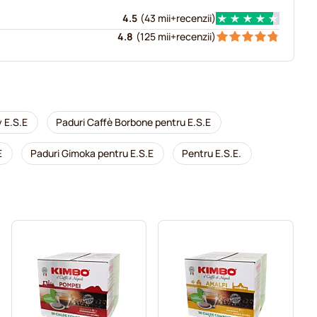
4.5
(
43 mii+
recenzii
)
4.8
(
125 mii+
recenzii
)
y E.S.E
Paduri Caffè Borbone pentru E.S.E
E
Paduri Gimoka pentru E.S.E
Pentru E.S.E.