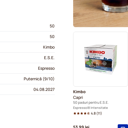
50
50
Kimbo
E.S.E.
Espresso
Puternică (9/10)
04.08.2027
Kimbo
Capri
50 paduri pentru E.S.E.
Espresso
8 Intensitate
4.8
(
11
)
53,99 lei