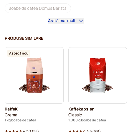
Boabe de cafea Domus Barista
Arată mai mult
Mașini de cafea pentru boabe de cafea
Cafea boabe decafeinizată
Cafea boabe L'OR
PRODUSE SIMILARE
Cafea boabe Segafredo
Cafea boabe Caffè Borbone
Aspect nou
Cafea boabe Merrild
Cafea boabe Garibaldi
Cafea boabe Tonino Lamborghini
Cafea boabe Gimoka
Boabe de cafea Kaffekapslen
Cafea boabe Delonghi espresso
KaffeK
Kaffekapslen
Crema
Classic
1 kg boabe de cafea
1.000 g boabe de cafea
4.7
(
1.158
)
4.6
(
631
)