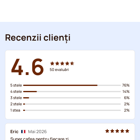
Recenzii clienți
4.6
50
evaluări
5 stele
76%
4 stele
14%
3 stele
6%
2 stele
2%
1 stea
2%
Eric
Mai 2026
Super cafea pentru fiecare zi