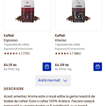
KaffeK
KaffeK
Espresso
Intenso
1 kg boabe de cafea
1 kg boabe de cafea
Espresso
8 Intensitate
Espresso
10 Intensitate
4.7
(
733
)
4.7
(
884
)
64,19 lei
64,09 lei
64,19 lei
/ kg.
64,09 lei
/ kg.
Arată mai mult
DESCRIERE
Acest amestec Aroma este o nouă adiție la gama noastră de
boabe de cafea! Este o cafea 100% Arabica. Fiecare ceașcă
preparată cu aceste boabe va fi echilibrată, cu o aromă