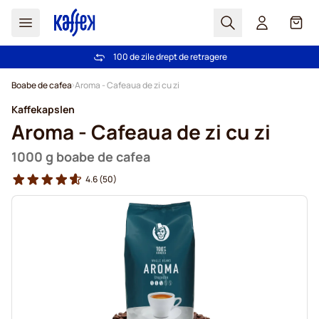
Cautare
Coș
100 de zile drept de retragere
Livrare gratuită la comenzi de peste 249,00 Lei
Mergeti la Continut
Boabe de cafea
Aroma - Cafeaua de zi cu zi
Kaffekapslen
Aroma - Cafeaua de zi cu zi
1000 g boabe de cafea
4.6
(50)