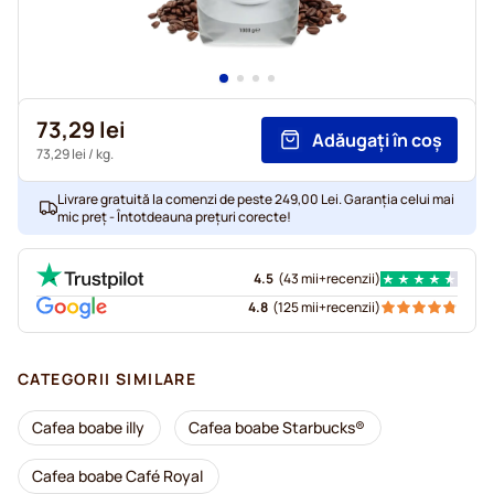
73,29 lei
Adăugați în coș
73,29 lei
/ kg.
Livrare gratuită la comenzi de peste 249,00 Lei. Garanția celui mai
mic preț - Întotdeauna prețuri corecte!
4.5
(
43 mii+
recenzii
)
4.8
(
125 mii+
recenzii
)
CATEGORII SIMILARE
Cafea boabe illy
Cafea boabe Starbucks®
Cafea boabe Café Royal