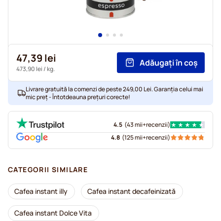
47,39 lei
Adăugați în coș
473,90 lei
/ kg.
Livrare gratuită la comenzi de peste 249,00 Lei. Garanția celui mai
mic preț - Întotdeauna prețuri corecte!
4.5
(
43 mii+
recenzii
)
4.8
(
125 mii+
recenzii
)
CATEGORII SIMILARE
Cafea instant illy
Cafea instant decafeinizată
Cafea instant Dolce Vita