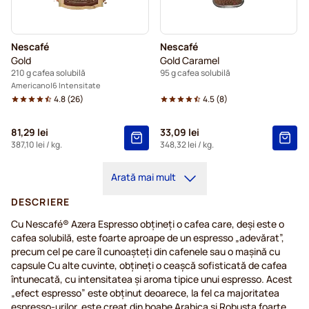
Nescafé
Nescafé
Gold
Gold Caramel
210 g cafea solubilă
95 g cafea solubilă
Americano
6 Intensitate
4.8
(
26
)
4.5
(
8
)
81,29 lei
33,09 lei
387,10 lei
/ kg.
348,32 lei
/ kg.
Arată mai mult
DESCRIERE
Cu Nescafé® Azera Espresso obțineți o cafea care, deși este o
cafea solubilă, este foarte aproape de un espresso „adevărat”,
precum cel pe care îl cunoașteți din cafenele sau o mașină cu
capsule Cu alte cuvinte, obțineți o ceașcă sofisticată de cafea
întunecată, cu intensitatea și aroma tipice unui espresso. Acest
„efect espresso” este obținut deoarece, la fel ca majoritatea
espresso-urilor, este creat din boabe Arabica și Robusta foarte