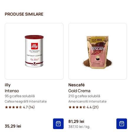
PRODUSE SIMILARE
illy
Nescafé
Intenso
Gold Crema
95 g cafea solubilă
210 g cafea solubilă
Cafea neagră
9 Intensitate
Americano
6 Intensitate
4.7
(
14
)
4.4
(
21
)
81,29 lei
35,29 lei
387,10 lei
/ kg.