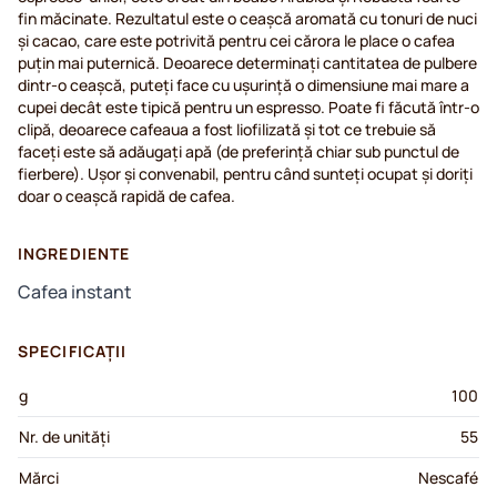
fin măcinate. Rezultatul este o ceașcă aromată cu tonuri de nuci
și cacao, care este potrivită pentru cei cărora le place o cafea
puțin mai puternică. Deoarece determinați cantitatea de pulbere
dintr-o ceașcă, puteți face cu ușurință o dimensiune mai mare a
cupei decât este tipică pentru un espresso. Poate fi făcută într-o
clipă, deoarece cafeaua a fost liofilizată și tot ce trebuie să
faceți este să adăugați apă (de preferință chiar sub punctul de
fierbere). Ușor și convenabil, pentru când sunteți ocupat și doriți
doar o ceașcă rapidă de cafea.
INGREDIENTE
Cafea instant
SPECIFICAȚII
g
100
Nr. de unități
55
Mărci
Nescafé