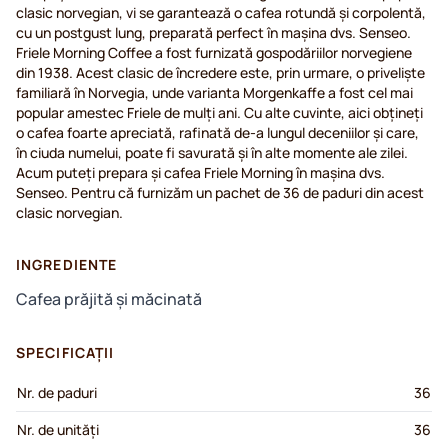
clasic norvegian, vi se garantează o cafea rotundă și corpolentă,
cu un postgust lung, preparată perfect în mașina dvs. Senseo.
Friele Morning Coffee a fost furnizată gospodăriilor norvegiene
din 1938. Acest clasic de încredere este, prin urmare, o priveliște
familiară în Norvegia, unde varianta Morgenkaffe a fost cel mai
popular amestec Friele de mulți ani. Cu alte cuvinte, aici obțineți
o cafea foarte apreciată, rafinată de-a lungul deceniilor și care,
în ciuda numelui, poate fi savurată și în alte momente ale zilei.
Acum puteți prepara și cafea Friele Morning în mașina dvs.
Senseo. Pentru că furnizăm un pachet de 36 de paduri din acest
clasic norvegian.
INGREDIENTE
Cafea prăjită și măcinată
SPECIFICAȚII
Nr. de paduri
36
Nr. de unități
36