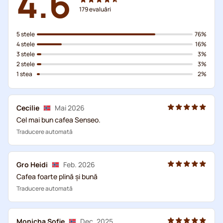
4.6
179
evaluări
5 stele
76%
4 stele
16%
3 stele
3%
2 stele
3%
1 stea
2%
Cecilie
Mai 2026
Cel mai bun cafea Senseo.
Traducere automată
Gro Heidi
Feb. 2026
Cafea foarte plină și bună
Traducere automată
Monicha Sofie
Dec. 2025