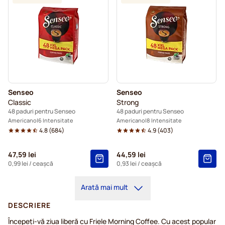
Senseo
Senseo
Classic
Strong
48 paduri pentru Senseo
48 paduri pentru Senseo
Americano
6 Intensitate
Americano
8 Intensitate
4.8
(
684
)
4.9
(
403
)
47,59 lei
44,59 lei
0,99 lei
/ ceașcă
0,93 lei
/ ceașcă
Arată mai mult
DESCRIERE
Începeți-vă ziua liberă cu Friele Morning Coffee. Cu acest popular