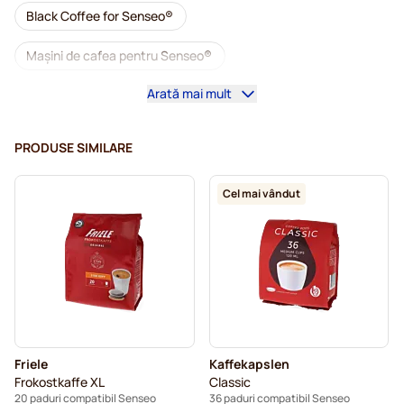
Black Coffee for Senseo®
Mașini de cafea pentru Senseo®
Arată mai mult
Paduri cafea Café Royal pentru Senseo
Accesorii pentru Senseo®
PRODUSE SIMILARE
Cafea decafeinizată pentru Senseo
Cel mai vândut
Detartrare și întreținere pentru Senseo
Paduri cafea Segafredo pentru Senseo
Paduri cafea Café Royal pentru Senseo
Paduri pentru Senseo®
Friele
Kaffekapslen
Paduri cafea Merrild pentru Senseo
Frokostkaffe XL
Classic
20 paduri compatibil Senseo
36 paduri compatibil Senseo