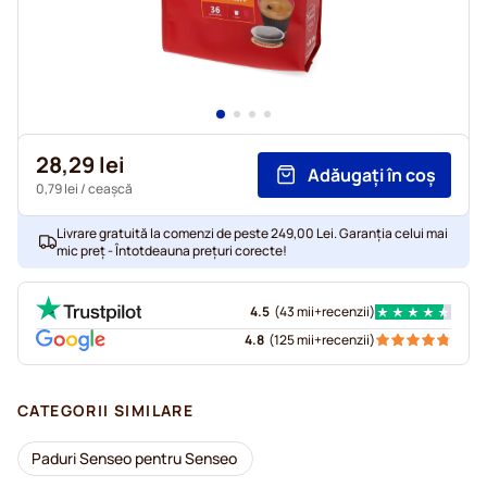
28,29 lei
Adăugați în coș
0,79 lei
/ ceașcă
Livrare gratuită la comenzi de peste 249,00 Lei. Garanția celui mai
mic preț - Întotdeauna prețuri corecte!
4.5
(
43 mii+
recenzii
)
4.8
(
125 mii+
recenzii
)
CATEGORII SIMILARE
Paduri Senseo pentru Senseo