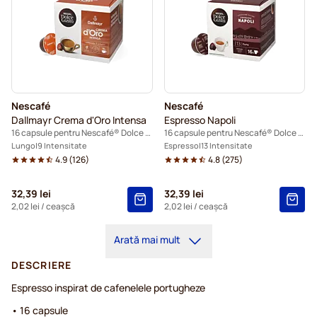
Nescafé
Nescafé
Dallmayr Crema d'Oro Intensa
Espresso Napoli
16 capsule pentru Nescafé® Dolce Gusto
16 capsule pentru Nescafé® Dolce Gusto
Lungo
9 Intensitate
Espresso
13 Intensitate
4.9
(
126
)
4.8
(
275
)
32,39 lei
32,39 lei
2,02 lei
/ ceașcă
2,02 lei
/ ceașcă
Arată mai mult
DESCRIERE
Espresso inspirat de cafenelele portugheze
• 16 capsule