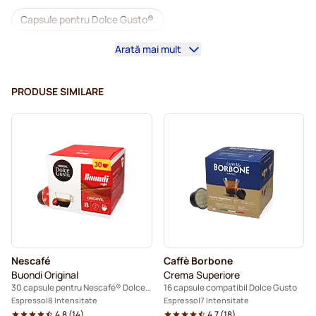
Capsule pentru Dolce Gusto®
Arată mai mult
Mașini de cafea pentru Dolce Gusto®
Accesorii pentru Dolce Gusto®
PRODUSE SIMILARE
Cafea decafeinizată pentru Dolce Gusto
Detartrare și întreținere pentru Dolce Gusto
Capsule cafea Segafredo pentru Dolce Gusto
Capsule cafea Café Royal pentru Dolce Gusto
Caffè Borbone pentru Dolce Gusto
Nescafé
Caffè Borbone
Capsule cafea Dolce Vita pentru Dolce Gusto
Buondi Original
Crema Superiore
30 capsule pentru Nescafé® Dolce Gusto
16 capsule compatibil Dolce Gusto
Capsule cafea Gimoka pentru Dolce Gusto
Espresso
8 Intensitate
Espresso
7 Intensitate
4.8
(
14
)
4.7
(
18
)