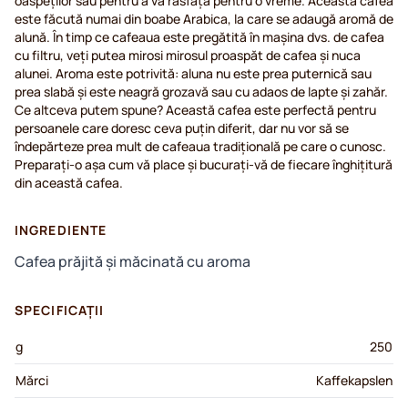
oaspeților sau pentru a vă răsfăța pentru o vreme. Această cafea
este făcută numai din boabe Arabica, la care se adaugă aromă de
alună. În timp ce cafeaua este pregătită în mașina dvs. de cafea
cu filtru, veți putea mirosi mirosul proaspăt de cafea și nuca
alunei. Aroma este potrivită: aluna nu este prea puternică sau
prea slabă și este neagră grozavă sau cu adaos de lapte și zahăr.
Ce altceva putem spune? Această cafea este perfectă pentru
persoanele care doresc ceva puțin diferit, dar nu vor să se
îndepărteze prea mult de cafeaua tradițională pe care o cunosc.
Preparați-o așa cum vă place și bucurați-vă de fiecare înghițitură
din această cafea.
INGREDIENTE
Cafea prăjită și măcinată cu aroma
SPECIFICAȚII
g
250
Mărci
Kaffekapslen