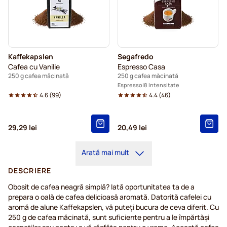
Kaffekapslen
Segafredo
Cafea cu Vanilie
Espresso Casa
250 g cafea măcinată
250 g cafea măcinată
Espresso
8 Intensitate
4.6
(
99
)
4.4
(
46
)
29,29 lei
20,49 lei
Arată mai mult
DESCRIERE
Obosit de cafea neagră simplă? Iată oportunitatea ta de a
prepara o oală de cafea delicioasă aromată. Datorită cafelei cu
aromă de alune Kaffekapslen, vă puteți bucura de ceva diferit. Cu
250 g de cafea măcinată, sunt suficiente pentru a le împărtăși