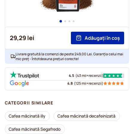
29,29 lei
Adăugați în coș
Livrare gratuită la comenzi de peste 249,00 Lei. Garanția celui mai
mic preț - Întotdeauna prețuri corecte!
4.5
(
43 mii+
recenzii
)
4.8
(
125 mii+
recenzii
)
CATEGORII SIMILARE
Cafea măcinată illy
Cafea măcinată decafeinizată
Cafea măcinată Segafredo