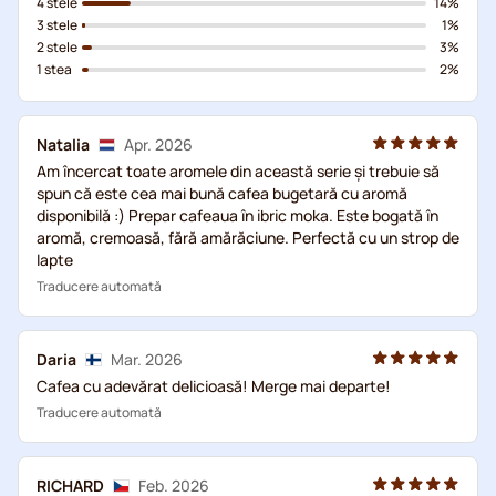
4 stele
14%
3 stele
1%
2 stele
3%
1 stea
2%
Natalia
Apr. 2026
Am încercat toate aromele din această serie și trebuie să
spun că este cea mai bună cafea bugetară cu aromă
disponibilă :) Prepar cafeaua în ibric moka. Este bogată în
aromă, cremoasă, fără amărăciune. Perfectă cu un strop de
lapte
Traducere automată
Daria
Mar. 2026
Cafea cu adevărat delicioasă! Merge mai departe!
Traducere automată
RICHARD
Feb. 2026