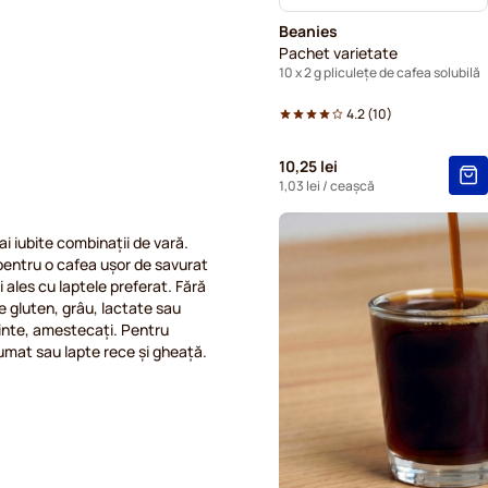
Beanies
Pachet varietate
10 x 2 g pliculețe de cafea solubilă
4.2
(
10
)
10,25 lei
1,03 lei
/ ceașcă
 iubite combinații de vară.
pentru o cafea ușor de savurat
ales cu laptele preferat. Fără
ne gluten, grâu, lactate sau
binte, amestecați. Pentru
pumat sau lapte rece și gheață.