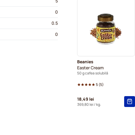
5
0
0.5
0
Beanies
Easter Cream
50 g cafea solubilă
5
(
5
)
18,49 lei
369,80 lei
/ kg.