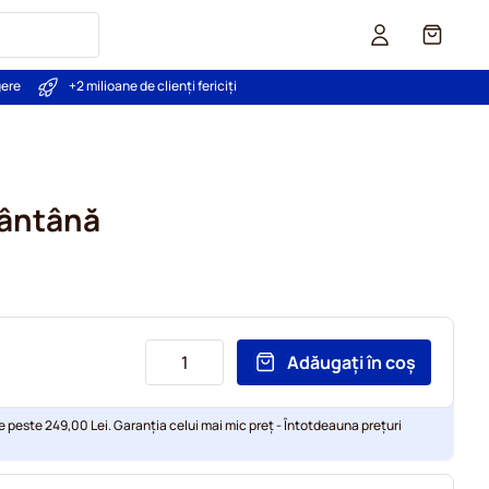
Coș
gere
+2 milioane de clienți fericiți
mântână
Adăugați în coș
e peste 249,00 Lei. Garanția celui mai mic preț - Întotdeauna prețuri