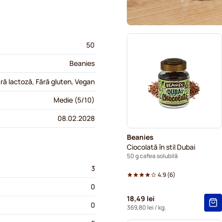
50
Beanies
ră lactoză, Fără gluten, Vegan
Medie (5/10)
08.02.2028
Beanies
Ciocolată în stil Dubai
50 g cafea solubilă
3
4.9
(
6
)
0
18,49 lei
0
369,80 lei
/ kg.