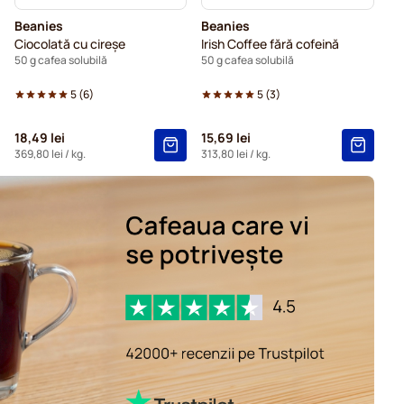
Beanies
Beanies
Ciocolată cu cireșe
Irish Coffee fără cofeină
50 g cafea solubilă
50 g cafea solubilă
5
(
6
)
5
(
3
)
18,49 lei
15,69 lei
369,80 lei
/ kg.
313,80 lei
/ kg.