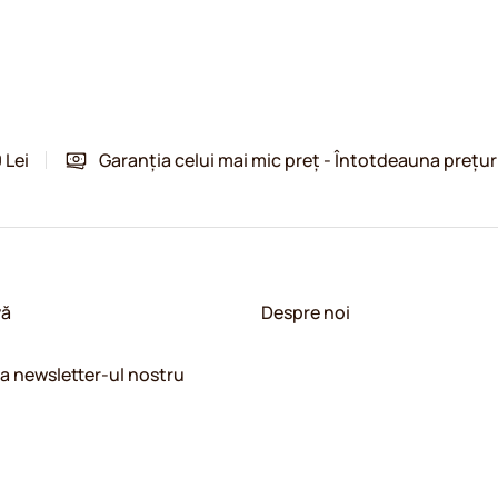
 Lei
Garanția celui mai mic preț - Întotdeauna prețur
vă
Despre noi
la newsletter-ul nostru