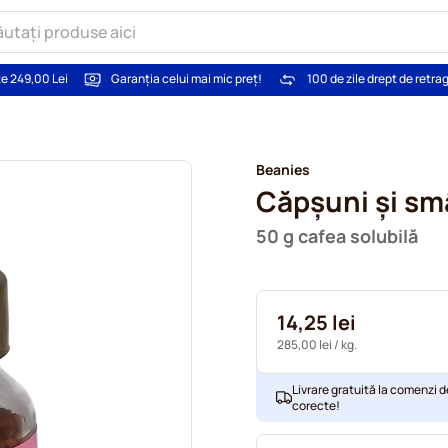
te 249,00 Lei
Garanția celui mai mic preț!
100 de zile drept de retra
Beanies
Căpșuni și s
50 g cafea solubilă
14,25 lei
285,00 lei
/ kg.
Livrare gratuită la comenzi d
corecte!