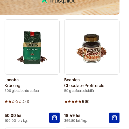
Jacobs
Beanies
Krönung
Chocolate Profiterole
500 g boabe de cafea
50 g cafea solubilă
2
(
1
)
5
(
5
)
50,00 lei
18,49 lei
100,00 lei
/ kg.
369,80 lei
/ kg.