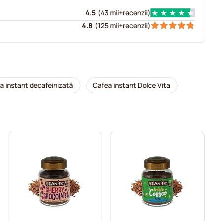
4.5
(
43 mii+
recenzii
)
4.8
(
125 mii+
recenzii
)
a instant decafeinizată
Cafea instant Dolce Vita