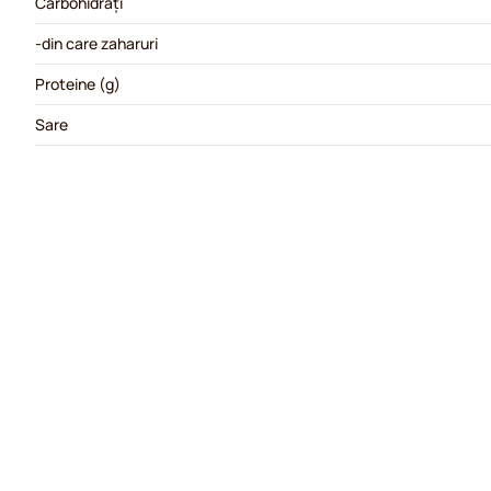
Carbohidrați
-din care zaharuri
Proteine (g)
Sare