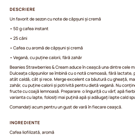
DESCRIERE
Un favorit de sezon cu note de căpșuni și cremă
• 50 g cafea instant
• 25 căni
• Cafea cu aromă de căpșuni și cremă
• Vegană, cu puține calorii, fără zahăr
Beanies Strawberries & Cream aduce în ceașcă una dintre cele mai
Dulceața căpșunilor se îmbină cu o notă cremoasă, fără lactate, 
atât caldă, cât și rece. Merge excelent ca băutură cu gheață, mai 
zahăr, cu puține calorii și potrivită pentru dietă vegană. Nu conți
fructe cu coajă lemnoasă. Preparare: o linguriță cu vârf, apă fier
varianta cu lapte, folosiți mai puțină apă și adăugați lapte cald s
Comandați acum pentru un gust de vară în fiecare ceașcă.
INGREDIENTE
Cafea liofilizată, aromă