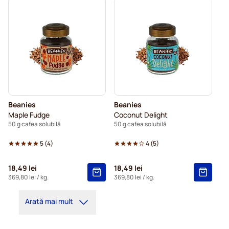
Beanies
Beanies
Maple Fudge
Coconut Delight
50 g cafea solubilă
50 g cafea solubilă
5
(
4
)
4
(
5
)
18,49 lei
18,49 lei
369,80 lei
/ kg.
369,80 lei
/ kg.
Arată mai mult