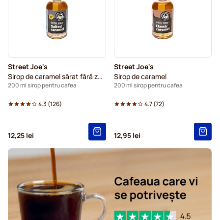
Street Joe's
Street Joe's
Sirop de caramel sărat fără zahăr
Sirop de caramel
200 ml sirop pentru cafea
200 ml sirop pentru cafea
4.3
(
126
)
4.7
(
72
)
12,25 lei
12,95 lei