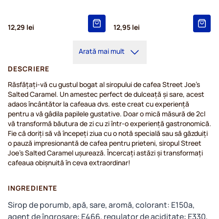
12,29 lei
12,95 lei
Arată mai mult
DESCRIERE
Răsfățați-vă cu gustul bogat al siropului de cafea Street Joe's
Salted Caramel. Un amestec perfect de dulceață și sare, acest
adaos încântător la cafeaua dvs. este creat cu experiență
pentru a vă gâdila papilele gustative. Doar o mică măsură de 2cl
vă transformă băutura de zi cu zi într-o experiență gastronomică.
Fie că doriți să vă începeți ziua cu o notă specială sau să găzduiți
o pauză impresionantă de cafea pentru prieteni, siropul Street
Joe's Salted Caramel ușurează. Încercați astăzi și transformați
cafeaua obișnuită în ceva extraordinar!
INGREDIENTE
Sirop de porumb, apă, sare, aromă, colorant: E150a,
agent de îngroșare: E466, regulator de aciditate: E330,