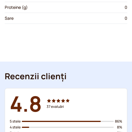
Proteine (g)
0
Sare
0
Recenzii clienți
4.8
37
evaluări
5 stele
86%
4 stele
8%