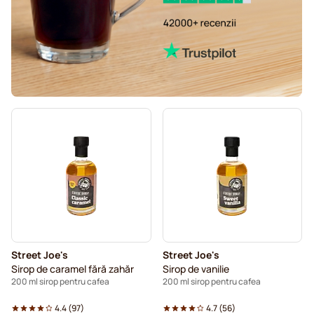
Street Joe's
Street Joe's
Sirop de caramel fără zahăr
Sirop de vanilie
200 ml sirop pentru cafea
200 ml sirop pentru cafea
4.4
(
97
)
4.7
(
56
)