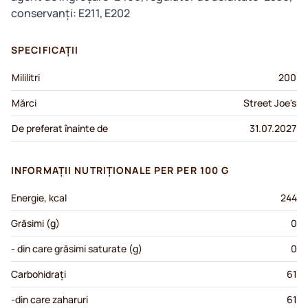
conservanți: E211, E202
SPECIFICAȚII
Mililitri
200
Mărci
Street Joe's
De preferat înainte de
31.07.2027
INFORMAȚII NUTRIȚIONALE PER PER 100 G
Energie, kcal
244
Grăsimi (g)
0
- din care grăsimi saturate (g)
0
Carbohidrați
61
-din care zaharuri
61