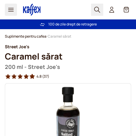
Cautare
Coș
100 de zile drept de retragere
Livrare gratuită la comenzi de peste 249,00 Lei
Mergeti la Continut
Suplimente pentru cafea
Caramel sărat
Street Joe's
Caramel sărat
200 ml - Street Joe's
4.8
(37)