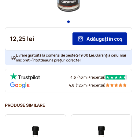
12,25 lei
Adăugați în coș
Livrare gratuită la comenzi de peste 249,00 Lei. Garanția celui mai
mic preț - Întotdeauna prețuri corecte!
4.5
(
43 mii+
recenzii
)
4.8
(
125 mii+
recenzii
)
PRODUSE SIMILARE