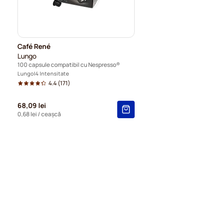
Café René
Lungo
100 capsule compatibil cu Nespresso®
Lungo
4 Intensitate
4.4
(171)
68,09 lei
0,68 lei
/ ceașcă