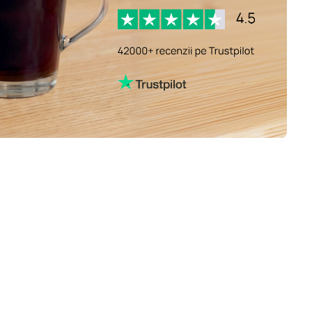
cafea Belmio pentru Nespresso®
cafea Friele pentru Nespresso®
cafea Garibaldi pentru Nespresso®
Tonino Lamborghini pentru Nespresso®.
ks® pentru Nespresso®
cafea decofeinizată pentru Nespresso®
Friends pentru Nespresso®