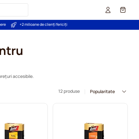
Coș
gere
+2 milioane de clienți fericiți
ntru
rețuri accesibile.
12 produse