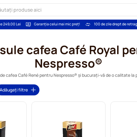
te 249,00 Lei
Garanția celui mai mic preț!
100 de zile drept de retra
sule cafea Café Royal pe
Nespresso®
e cafea Café René pentru Nespresso® și bucurați-vă de o calitate la p
Adăugați filtre