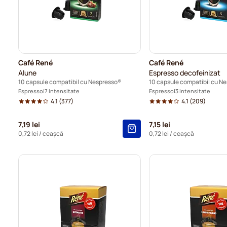
Café René
Café René
Alune
Espresso decofeinizat
10 capsule compatibil cu Nespresso®
10 capsule compatibil cu N
Espresso
7 Intensitate
Espresso
3 Intensitate
4.1
(377)
4.1
(209)
7,19 lei
7,15 lei
0,72 lei
/ ceașcă
0,72 lei
/ ceașcă