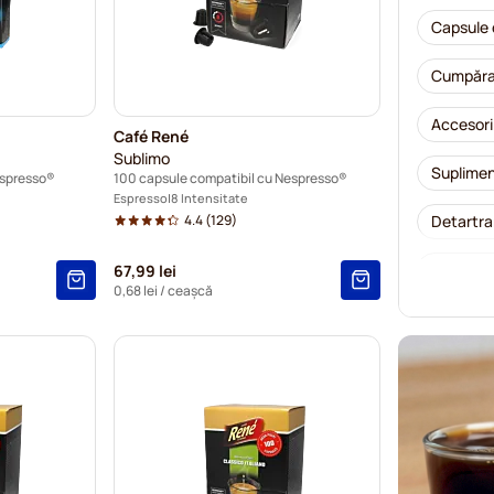
Capsule 
Cumpăraț
Accesori
Café René
Sublimo
Suplimen
espresso®
100 capsule compatibil cu Nespresso®
Espresso
8 Intensitate
4.4
(129)
Detartra
Capsule 
67,99 lei
0,68 lei
/ ceașcă
Capsule 
Caffè Bo
Capsule 
Capsule 