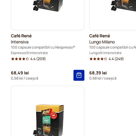
Café René
Café René
Intensiva
Lungo Milano
100 capsule compatibil cu Nespresso®
100 capsule compatibil cu 
Espresso
9 Intensitate
Lungo
6 Intensitate
4.4
(209)
4.4
(249)
68,49 lei
68,39 lei
0,68 lei
/ ceașcă
0,68 lei
/ ceașcă