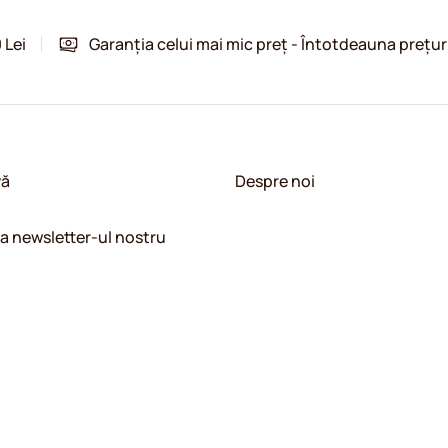
 Lei
Garanția celui mai mic preț - Întotdeauna prețur
vă
Despre noi
la newsletter-ul nostru