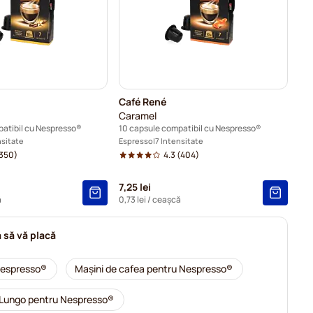
Café René
Caramel
patibil cu Nespresso®
10 capsule compatibil cu Nespresso®
nsitate
Espresso
7 Intensitate
350)
4.3
(404)
7,25 lei
ă
0,73 lei
/ ceașcă
 să vă placă
Nespresso®
Mașini de cafea pentru Nespresso®
Lungo pentru Nespresso®