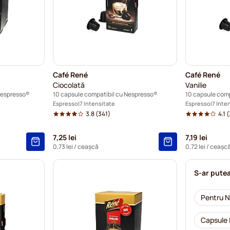
Café René
Café René
Ciocolată
Vanilie
Nespresso®
10 capsule compatibil cu Nespresso®
10 capsule com
Espresso
7 Intensitate
Espresso
7 Inte
3.8
(341)
4.1
(
7,25 lei
7,19 lei
0,73 lei
/ ceașcă
0,72 lei
/ ceașc
S-ar putea
Pentru 
Capsule 