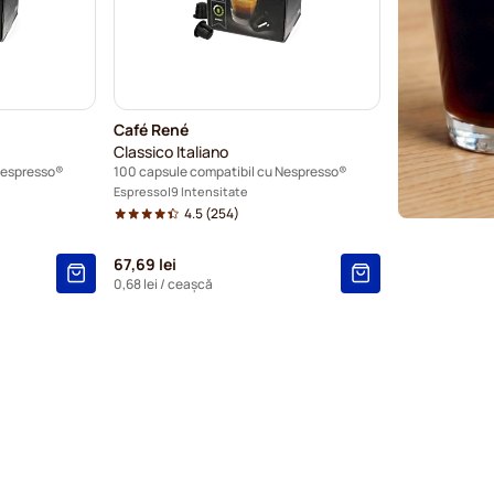
Capsule 
Capsule 
Capsule 
Café René
Classico Italiano
Capsule 
Nespresso®
100 capsule compatibil cu Nespresso®
Espresso
9 Intensitate
Starbuc
4.5
(254)
Capsule 
67,69 lei
0,68 lei
/ ceașcă
Capsule 