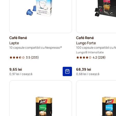
Café René
Café René
Lapte
Lungo Forte
10 capsule compatibil cu Nespresso®
100 capsule compatibil cu 
Lungo
8 Intensitate
3.5
(233)
4.2
(228)
9,65 lei
68,39 lei
0,97 lei
/ ceașcă
0,68 lei
/ ceașcă