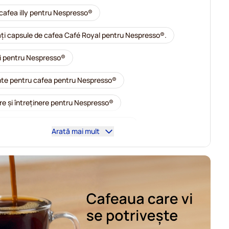
cafea illy pentru Nespresso®
i capsule de cafea Café Royal pentru Nespresso®.
i pentru Nespresso®
te pentru cafea pentru Nespresso®
re și întreținere pentru Nespresso®
cafea L'OR pentru aparatele Nespresso®
Arată mai mult
cafea Segafredo pentru Nespresso®
rbone pentru Nespresso®
pentru Nespresso®
cafea Gevalia pentru Nespresso®