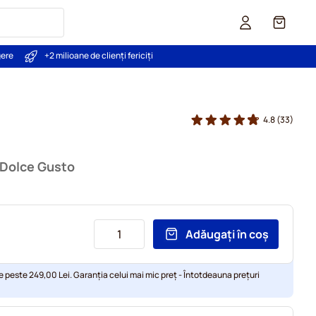
Coș
gere
+2 milioane de clienți fericiți
4.8
(33)
 Dolce Gusto
Adăugați în coș
e peste 249,00 Lei. Garanția celui mai mic preț - Întotdeauna prețuri