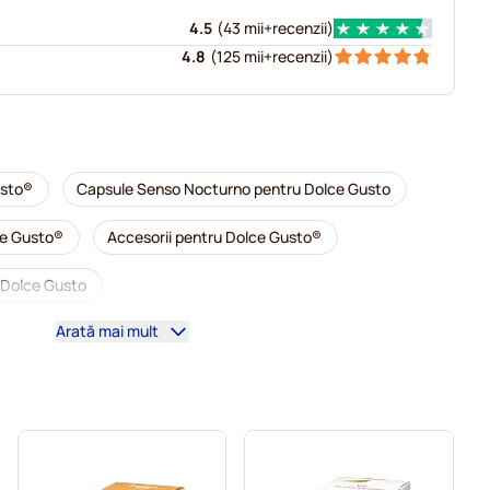
4.5
(
43 mii+
recenzii
)
4.8
(
125 mii+
recenzii
)
usto®
Capsule Senso Nocturno pentru Dolce Gusto
ce Gusto®
Accesorii pentru Dolce Gusto®
 Dolce Gusto
Arată mai mult
ntru Dolce Gusto
entru Dolce Gusto
entru Dolce Gusto
Caffè Borbone pentru Dolce Gusto
entru Dolce Gusto
Capsule pentru Dolce Gusto®