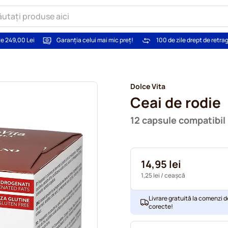
te 249,00 Lei
Garanția celui mai mic preț!
100 de zile drept de retra
Dolce Vita
Ceai de rodie
12 capsule compatibil
14,95 lei
1,25 lei
/ ceașcă
Livrare gratuită la comenzi d
corecte!