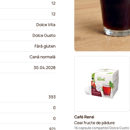
12
12
Dolce Vita
Dolce Gusto
Fără gluten
Cană normală
30.04.2028
393
0
Café René
0
Ceai fructe de pădure
16 capsule compatibil Dolce Gusto
97.1