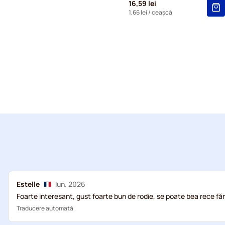
16,59 lei
1,66 lei
/ ceașcă
Estelle
Iun. 2026
Foarte interesant, gust foarte bun de rodie, se poate bea rece fă
Traducere automată