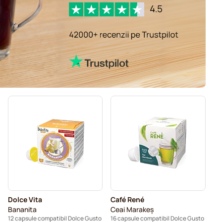
Dolce Vita
Café René
Bananita
Ceai Marakeș
12 capsule compatibil Dolce Gusto
16 capsule compatibil Dolce Gusto