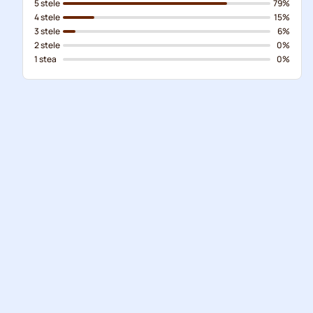
5 stele
79%
4 stele
15%
3 stele
6%
2 stele
0%
1 stea
0%