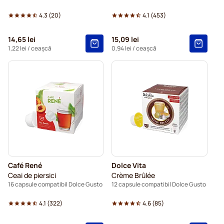
4.3
(
20
)
4.1
(
453
)
14,65 lei
15,09 lei
1,22 lei
/ ceașcă
0,94 lei
/ ceașcă
Café René
Dolce Vita
Ceai de piersici
Crème Brûlée
16 capsule compatibil Dolce Gusto
12 capsule compatibil Dolce Gusto
4.1
(
322
)
4.6
(
85
)