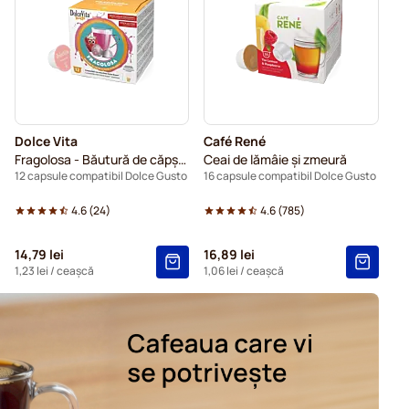
ru Dolce Gusto
Pentru Dolce Gusto®
pentru Dolce Gusto
u Dolce Gusto
Dolce Vita
Café René
 pentru Dolce Gusto
Fragolosa - Băutură de căpșuni
Ceai de lămâie și zmeură
12 capsule compatibil Dolce Gusto
16 capsule compatibil Dolce Gusto
4.6
(
24
)
4.6
(
785
)
14,79 lei
16,89 lei
1,23 lei
/ ceașcă
1,06 lei
/ ceașcă