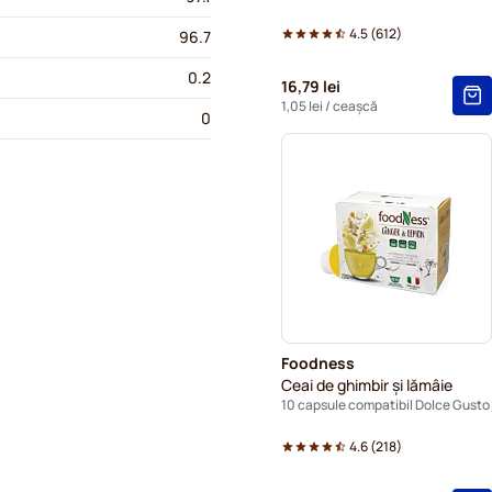
4.5
(
612
)
96.7
0.2
16,79 lei
1,05 lei
/ ceașcă
0
Foodness
Ceai de ghimbir și lămâie
10 capsule compatibil Dolce Gusto
4.6
(
218
)