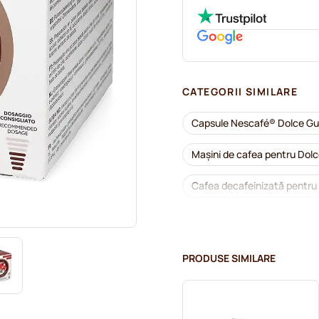
CATEGORII SIMILARE
Capsule Nescafé® Dolce G
Mașini de cafea pentru Dol
Cafea decafeinizată pentru
Detartrare și întreținere pe
Capsule cafea Segafredo p
PRODUSE SIMILARE
Capsule cafea Café Royal p
Capsule cafea Dolce Vita p