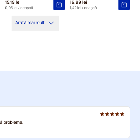
15,19 lei
16,99 lei
0,95 lei
/ ceașcă
1,42 lei
/ ceașcă
Arată mai mult
ră probleme.