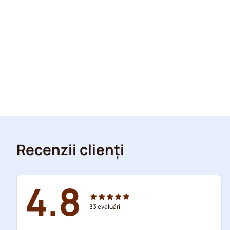
Recenzii clienți
4.8
33
evaluări