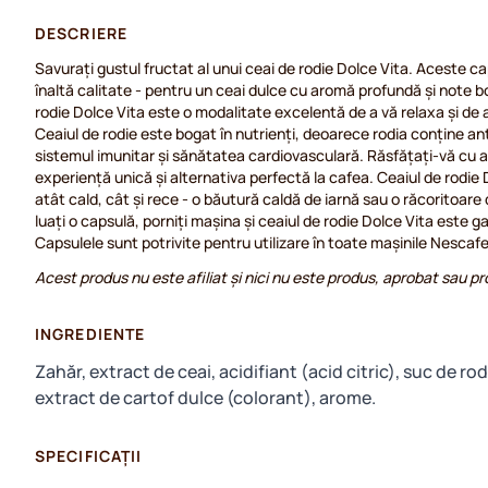
DESCRIERE
Savurați gustul fructat al unui ceai de rodie Dolce Vita. Aceste ca
înaltă calitate - pentru un ceai dulce cu aromă profundă și note b
rodie Dolce Vita este o modalitate excelentă de a vă relaxa și de
Ceaiul de rodie este bogat în nutrienți, deoarece rodia conține an
sistemul imunitar și sănătatea cardiovasculară. Răsfățați-vă cu 
experiență unică și alternativa perfectă la cafea. Ceaiul de rodie 
atât cald, cât și rece - o băutură caldă de iarnă sau o răcoritoare 
luați o capsulă, porniți mașina și ceaiul de rodie Dolce Vita este g
Capsulele sunt potrivite pentru utilizare în toate mașinile Nescaf
Acest produs nu este afiliat și nici nu este produs, aprobat sau 
INGREDIENTE
Zahăr, extract de ceai, acidifiant (acid citric), suc de r
extract de cartof dulce (colorant), arome.
SPECIFICAȚII