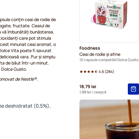
Capsule cafea Gimoka pent
psule conțin ceai de rodie de
Capsule cafea Starbucks® 
ogate, fructate. Ceaiul de
 a vă îmbunătăți bunăstarea.
Capsule Kaffekapslen pentr
tioxidanți care pot stimula
acest minunat ceai aromat, o
Foodness
Dolce Vita poate fi savurat
Capsule grande Starbucks®
Ceai de rodie și afine
delicioasă vara. Pur și simplu
10 capsule compatibil Dolce Gusto
ata de băut într-un minut.
e Dolce Gusto.
4.6
(
284
)
promovat de Nestlé®.
18,79 lei
1,88 lei
/ ceașcă
odie deshidratat (0,5%),