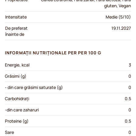
gluten, Vegan
Intensitate
Medie (5/10)
De preferat
19.11.2027
înainte de
INFORMAȚII NUTRIȚIONALE PER PER 100 G
Energie, kcal
3
Grăsimi (g)
0
- din care grăsimi saturate (g)
0
Carbohidrați
0.5
-din care zaharuri
0
Proteine (g)
0.5
Sare
0