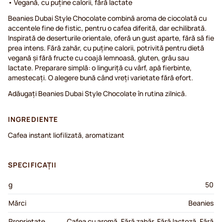
• Vegană, cu puține calorii, fără lactate
Beanies Dubai Style Chocolate combină aroma de ciocolată cu
accentele fine de fistic, pentru o cafea diferită, dar echilibrată.
Inspirată de deserturile orientale, oferă un gust aparte, fără să fie
prea intens. Fără zahăr, cu puține calorii, potrivită pentru dietă
vegană și fără fructe cu coajă lemnoasă, gluten, grâu sau
lactate. Preparare simplă: o linguriță cu vârf, apă fierbinte,
amestecați. O alegere bună când vreți varietate fără efort.
Adăugați Beanies Dubai Style Chocolate în rutina zilnică.
INGREDIENTE
Cafea instant liofilizată, aromatizant
SPECIFICAȚII
g
50
Mărci
Beanies
Proprietate
Cafea cu aromă, Fără zahăr, Fără lactoză, Fără