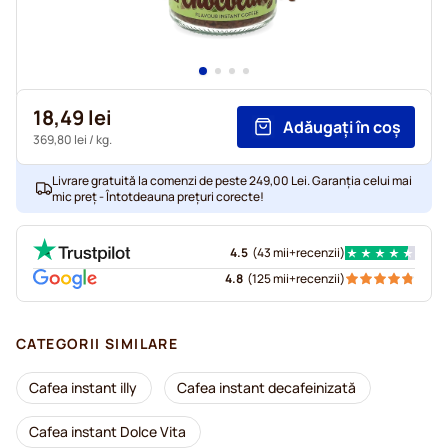
18,49 lei
Adăugați în coș
369,80 lei
/ kg.
Livrare gratuită la comenzi de peste 249,00 Lei. Garanția celui mai
mic preț - Întotdeauna prețuri corecte!
4.5
(
43 mii+
recenzii
)
4.8
(
125 mii+
recenzii
)
CATEGORII SIMILARE
Cafea instant illy
Cafea instant decafeinizată
Cafea instant Dolce Vita