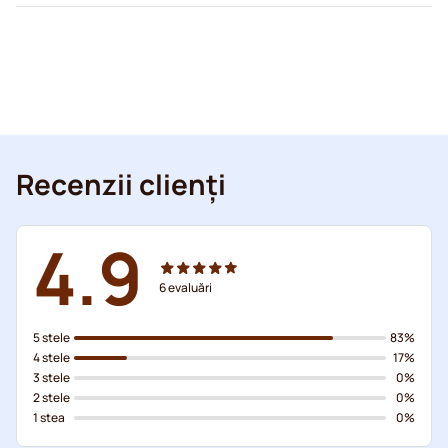
Recenzii clienți
4.9
6
evaluări
5 stele
83%
4 stele
17%
3 stele
0%
2 stele
0%
1 stea
0%