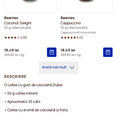
Beanies
Beanies
Coconut Delight
Cappuccino
50 g cafea solubilă
50 g cafea solubilă
Cappuccino
5 Intensitate
4
(
5
)
5
(
1
)
18,49 lei
18,49 lei
369,80 lei
/ kg.
369,80 lei
/ kg.
Arată mai mult
DESCRIERE
O cafea cu gust de ciocolată Dubai
• 50 g cafea instant
• Aproximativ 25 căni
• Cafea cu aromă de ciocolată și fistic