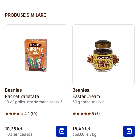
PRODUSE SIMILARE
Beanies
Beanies
Pachet varietate
Easter Cream
10 x 2 g pliculețe de cafea solubilă
50 g cafea solubilă
4.2
(
10
)
5
(
5
)
10,25 lei
18,49 lei
1,03 lei
/ ceașcă
369,80 lei
/ kg.