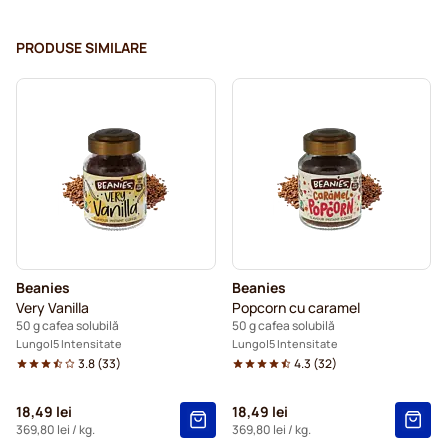
PRODUSE SIMILARE
Beanies
Beanies
Very Vanilla
Popcorn cu caramel
50 g cafea solubilă
50 g cafea solubilă
Lungo
5 Intensitate
Lungo
5 Intensitate
3.8
(
33
)
4.3
(
32
)
18,49 lei
18,49 lei
369,80 lei
/ kg.
369,80 lei
/ kg.