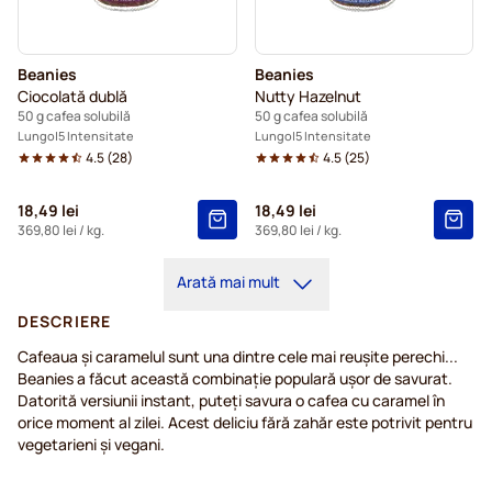
Beanies
Beanies
Ciocolată dublă
Nutty Hazelnut
50 g cafea solubilă
50 g cafea solubilă
Lungo
5 Intensitate
Lungo
5 Intensitate
4.5
(
28
)
4.5
(
25
)
18,49 lei
18,49 lei
369,80 lei
/ kg.
369,80 lei
/ kg.
Arată mai mult
DESCRIERE
Cafeaua și caramelul sunt una dintre cele mai reușite perechi...
Beanies a făcut această combinație populară ușor de savurat.
Datorită versiunii instant, puteți savura o cafea cu caramel în
orice moment al zilei. Acest deliciu fără zahăr este potrivit pentru
vegetarieni și vegani.