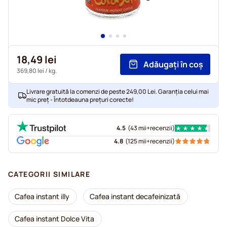
18,49 lei
Adăugați în coș
369,80 lei
/ kg.
Livrare gratuită la comenzi de peste 249,00 Lei. Garanția celui mai
mic preț - Întotdeauna prețuri corecte!
4.5
(
43 mii+
recenzii
)
4.8
(
125 mii+
recenzii
)
CATEGORII SIMILARE
Cafea instant illy
Cafea instant decafeinizată
Cafea instant Dolce Vita