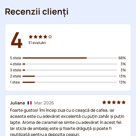
Recenzii clienți
4
31
evaluări
5 stele
68%
4 stele
3%
3 stele
3%
2 stele
13%
1 stea
13%
Juliana
Mar. 2026
Foarte gustos! Îmi încep ziua cu o ceașcă de cafea, iar
aceasta este cu adevărat excelentă cu puțin zahăr și puțin
lapte. Aroma de caramel se simte cu adevărat în acest fel.
Iar sticla de ambalaj este și foarte drăguță și poate fi
reutilizată pentru a depozita ceaiuri.