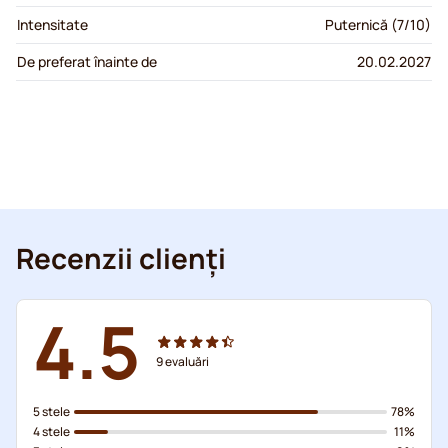
Intensitate
Puternică (7/10)
De preferat înainte de
20.02.2027
Recenzii clienți
4.5
9
evaluări
5 stele
78%
4 stele
11%