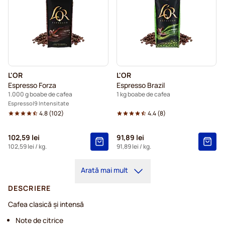
L'OR
L'OR
Espresso Forza
Espresso Brazil
1.000 g boabe de cafea
1 kg boabe de cafea
Espresso
9 Intensitate
4.8
(
102
)
4.4
(
8
)
102,59 lei
91,89 lei
102,59 lei
/ kg.
91,89 lei
/ kg.
Arată mai mult
DESCRIERE
Cafea clasică și intensă
Note de citrice