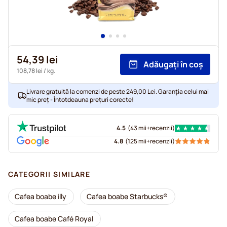
54,39 lei
Adăugați în coș
108,78 lei
/ kg.
Livrare gratuită la comenzi de peste 249,00 Lei. Garanția celui mai
mic preț - Întotdeauna prețuri corecte!
4.5
(
43 mii+
recenzii
)
4.8
(
125 mii+
recenzii
)
CATEGORII SIMILARE
Cafea boabe illy
Cafea boabe Starbucks®
Cafea boabe Café Royal