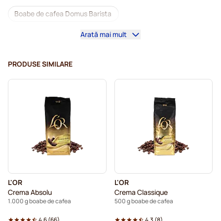
Boabe de cafea Domus Barista
Arată mai mult
Mașini de cafea pentru boabe de cafea
Cafea boabe decafeinizată
Cafea boabe L'OR
PRODUSE SIMILARE
Cafea boabe Segafredo
Cafea boabe Caffè Borbone
Cafea boabe Merrild
Cafea boabe Garibaldi
Cafea boabe Tonino Lamborghini
Cafea boabe Gimoka
Boabe de cafea
Boabe de cafea Kaffekapslen
L'OR
L'OR
Cafea boabe Delonghi espresso
Crema Absolu
Crema Classique
1.000 g boabe de cafea
500 g boabe de cafea
4.6
(
66
)
4.3
(
8
)