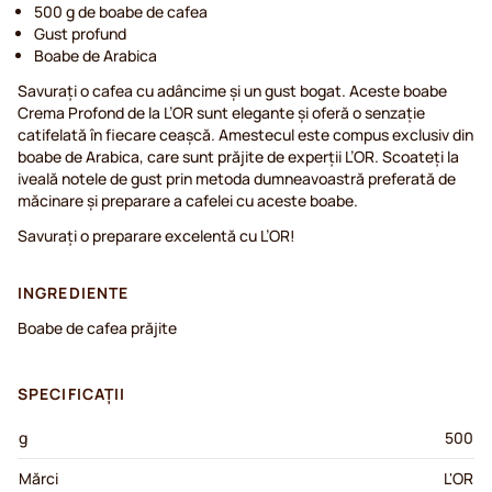
500 g de boabe de cafea
Gust profund
Boabe de Arabica
Savurați o cafea cu adâncime și un gust bogat. Aceste boabe
Crema Profond de la L’OR sunt elegante și oferă o senzație
catifelată în fiecare ceașcă. Amestecul este compus exclusiv din
boabe de Arabica, care sunt prăjite de experții L’OR. Scoateți la
iveală notele de gust prin metoda dumneavoastră preferată de
măcinare și preparare a cafelei cu aceste boabe.
Savurați o preparare excelentă cu L’OR!
INGREDIENTE
Boabe de cafea prăjite
SPECIFICAȚII
g
500
Mărci
L'OR