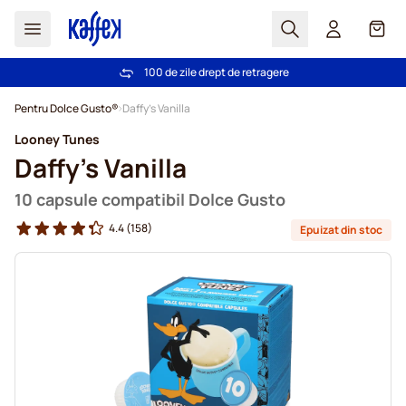
Cautare
Coș
100 de zile drept de retragere
Livrare gratuită la comenzi de peste 249,00 Lei
Mergeti la Continut
Pentru Dolce Gusto®
Daffy's Vanilla
Looney Tunes
Daffy's Vanilla
10 capsule compatibil Dolce Gusto
4.4
(158)
Epuizat din stoc