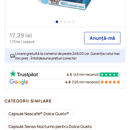
17,29 lei
Anunță-mă
1,73 lei
/ ceașcă
Livrare gratuită la comenzi de peste 249,00 Lei. Garanția celui mai
mic preț - Întotdeauna prețuri corecte!
4.5
(
43 mii+
recenzii
)
4.8
(
125 mii+
recenzii
)
CATEGORII SIMILARE
Capsule Nescafé® Dolce Gusto®
Capsule Senso Nocturno pentru Dolce Gusto