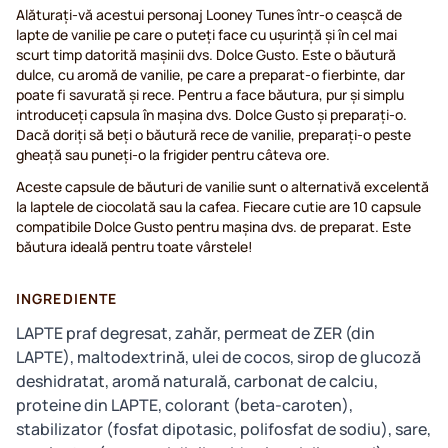
Alăturați-vă acestui personaj Looney Tunes într-o ceașcă de
lapte de vanilie pe care o puteți face cu ușurință și în cel mai
scurt timp datorită mașinii dvs. Dolce Gusto. Este o băutură
dulce, cu aromă de vanilie, pe care a preparat-o fierbinte, dar
poate fi savurată și rece. Pentru a face băutura, pur și simplu
introduceți capsula în mașina dvs. Dolce Gusto și preparați-o.
Dacă doriți să beți o băutură rece de vanilie, preparați-o peste
gheață sau puneți-o la frigider pentru câteva ore.
Aceste capsule de băuturi de vanilie sunt o alternativă excelentă
la laptele de ciocolată sau la cafea. Fiecare cutie are 10 capsule
compatibile Dolce Gusto pentru mașina dvs. de preparat. Este
băutura ideală pentru toate vârstele!
INGREDIENTE
LAPTE praf degresat, zahăr, permeat de ZER (din
LAPTE), maltodextrină, ulei de cocos, sirop de glucoză
deshidratat, aromă naturală, carbonat de calciu,
proteine din LAPTE, colorant (beta-caroten),
stabilizator (fosfat dipotasic, polifosfat de sodiu), sare,