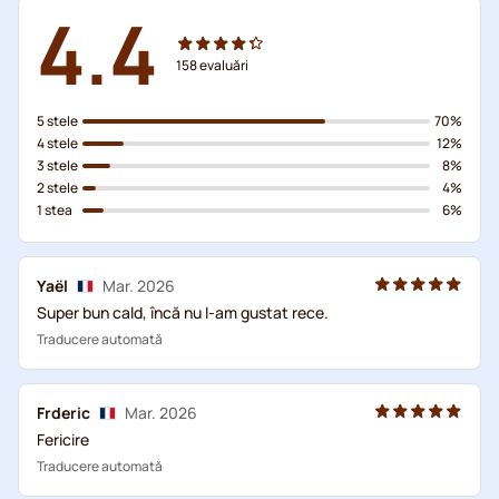
4.4
158
evaluări
5 stele
70%
4 stele
12%
3 stele
8%
2 stele
4%
1 stea
6%
Yaël
Mar. 2026
Super bun cald, încă nu l-am gustat rece.
Traducere automată
Frderic
Mar. 2026
Fericire
Traducere automată