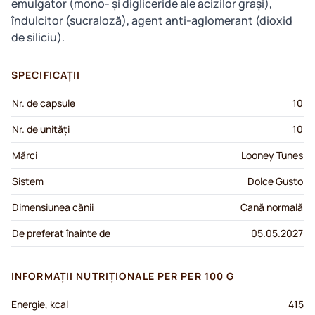
emulgator (mono- și digliceride ale acizilor grași),
îndulcitor (sucraloză), agent anti-aglomerant (dioxid
de siliciu).
SPECIFICAȚII
Nr. de capsule
10
Nr. de unități
10
Mărci
Looney Tunes
Sistem
Dolce Gusto
Dimensiunea cănii
Cană normală
De preferat înainte de
05.05.2027
INFORMAȚII NUTRIȚIONALE PER PER 100 G
Energie, kcal
415