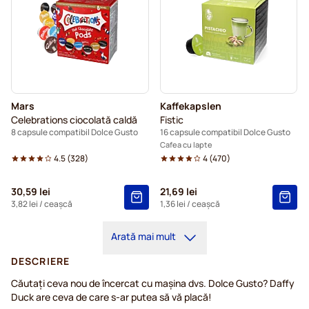
Mars
Kaffekapslen
Celebrations ciocolată caldă
Fistic
8 capsule compatibil Dolce Gusto
16 capsule compatibil Dolce Gusto
Cafea cu lapte
4.5
(
328
)
4
(
470
)
30,59 lei
21,69 lei
3,82 lei
/ ceașcă
1,36 lei
/ ceașcă
Arată mai mult
DESCRIERE
Căutați ceva nou de încercat cu mașina dvs. Dolce Gusto? Daffy
Duck are ceva de care s-ar putea să vă placă!