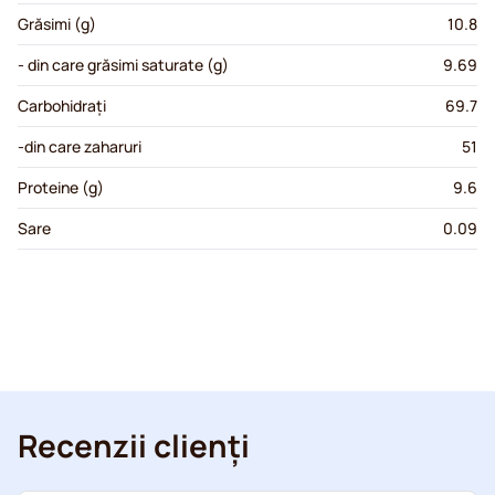
Grăsimi (g)
10.8
- din care grăsimi saturate (g)
9.69
Carbohidrați
69.7
-din care zaharuri
51
Proteine (g)
9.6
Sare
0.09
Recenzii clienți