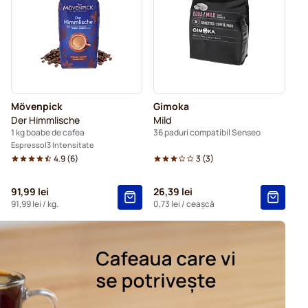
Pentru Senseo®
Kaffekapslen pentru Senseo®
Mövenpick
Gimoka
Der Himmlische
Mild
1 kg boabe de cafea
36 paduri compatibil Senseo
Espresso
3 Intensitate
4.9
(
6
)
3
(
3
)
91,99 lei
26,39 lei
91,99 lei
/ kg.
0,73 lei
/ ceașcă