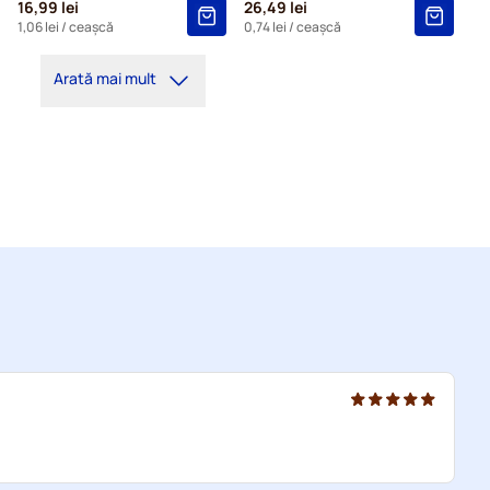
16,99 lei
26,49 lei
1,06 lei
/ ceașcă
0,74 lei
/ ceașcă
Arată mai mult