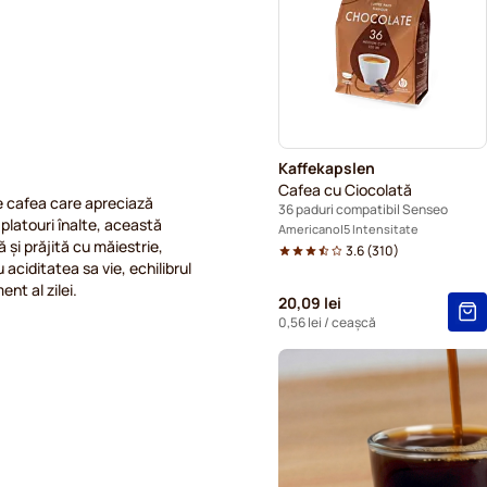
Paduri pentru Senseo
Kaffekapslen
Cafea cu Ciocolată
e cafea care apreciază
36 paduri compatibil Senseo
platouri înalte, această
Americano
5 Intensitate
 și prăjită cu măiestrie,
3.6
(
310
)
aciditatea sa vie, echilibrul
nt al zilei.
20,09 lei
0,56 lei
/ ceașcă