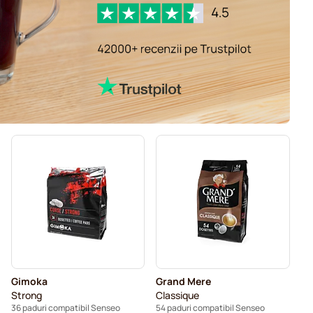
Gimoka
Grand Mere
Strong
Classique
36 paduri compatibil Senseo
54 paduri compatibil Senseo