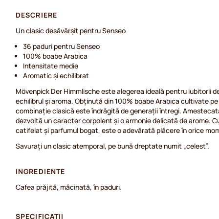
DESCRIERE
Un clasic desăvârșit pentru Senseo
36 paduri pentru Senseo
100% boabe Arabica
Intensitate medie
Aromatic și echilibrat
Mövenpick Der Himmlische este alegerea ideală pentru iubitorii d
echilibrul și aroma. Obținută din 100% boabe Arabica cultivate pe 
combinație clasică este îndrăgită de generații întregi. Amestecată
dezvoltă un caracter corpolent și o armonie delicată de arome. Cu 
catifelat și parfumul bogat, este o adevărată plăcere în orice mome
Savurați un clasic atemporal, pe bună dreptate numit „celest”.
INGREDIENTE
Cafea prăjită, măcinată, în paduri.
SPECIFICAȚII