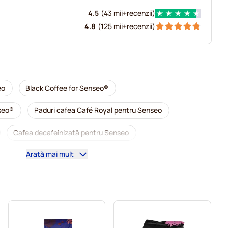
4.5
(
43 mii+
recenzii
)
4.8
(
125 mii+
recenzii
)
eo
Black Coffee for Senseo®
seo®
Paduri cafea Café Royal pentru Senseo
Cafea decafeinizată pentru Senseo
Arată mai mult
entru Senseo
Paduri cafea Segafredo pentru Senseo
ntru Senseo
Paduri pentru Senseo®
 Senseo
Paduri cafea Friele pentru Senseo
u Senseo
Paduri Gimoka pentru Senseo