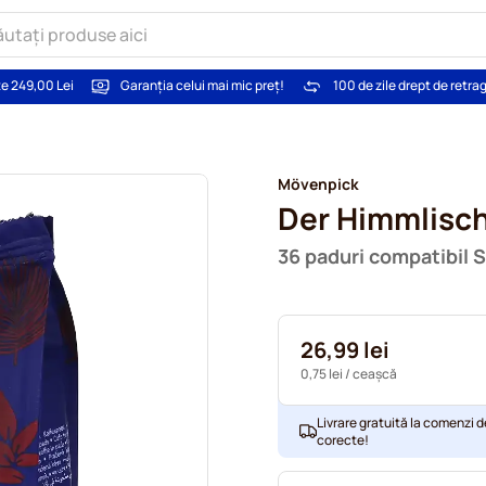
te 249,00 Lei
Garanția celui mai mic preț!
100 de zile drept de retra
Mövenpick
Der Himmlisc
36 paduri compatibil 
26,99 lei
0,75 lei
/ ceașcă
Livrare gratuită la comenzi d
corecte!