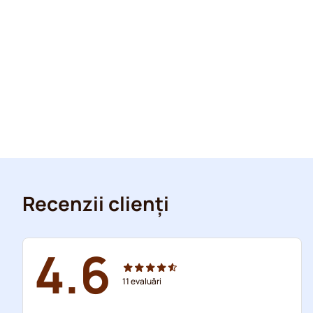
Recenzii clienți
4.6
11
evaluări