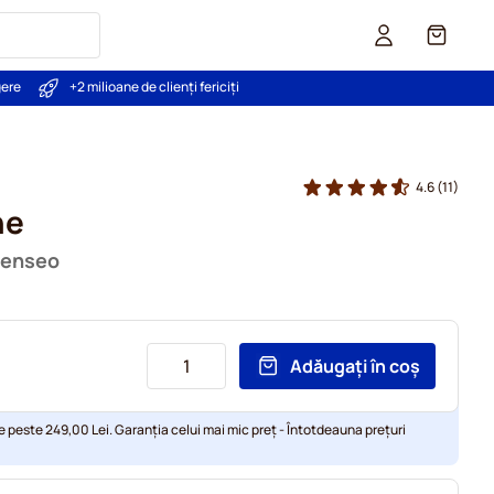
Coș
gere
+2 milioane de clienți fericiți
4.6
(11)
he
Senseo
Adăugați în coș
e peste 249,00 Lei. Garanția celui mai mic preț - Întotdeauna prețuri