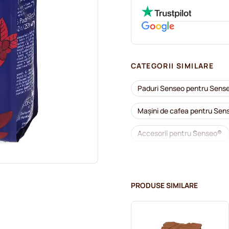
CATEGORII SIMILARE
Paduri Senseo pentru Sens
Mașini de cafea pentru Sen
Accesorii pentru Senseo®
Detartrare și întreținere p
Paduri cafea Café Royal pe
PRODUSE SIMILARE
Paduri cafea Merrild pentru
Paduri cafea Marcilla pentr