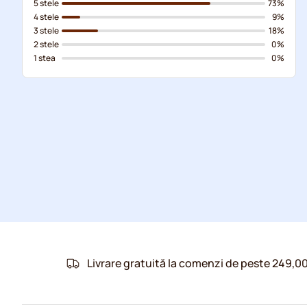
5 stele
73%
4 stele
9%
3 stele
18%
2 stele
0%
1 stea
0%
Livrare gratuită la comenzi de peste 249,00