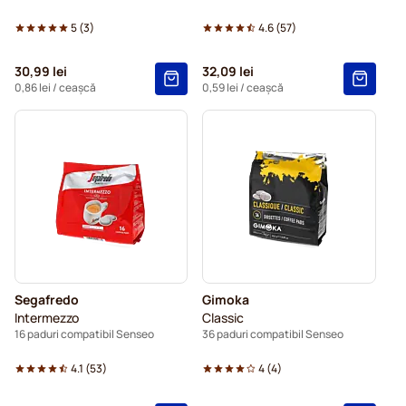
5
(
3
)
4.6
(
57
)
30,99 lei
32,09 lei
0,86 lei
/ ceașcă
0,59 lei
/ ceașcă
Segafredo
Gimoka
Intermezzo
Classic
16 paduri compatibil Senseo
36 paduri compatibil Senseo
4.1
(
53
)
4
(
4
)