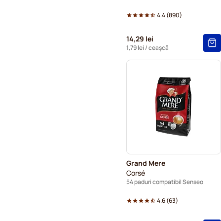
4.4
(
890
)
14,29 lei
1,79 lei
/ ceașcă
Grand Mere
Corsé
54 paduri compatibil Senseo
4.6
(
63
)