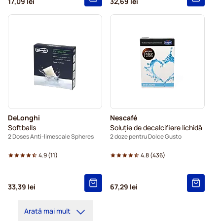
17,09 lei
32,69 lei
DeLonghi
Nescafé
Softballs
Soluție de decalcifiere lichidă
2 Doses Anti-limescale Spheres
2 doze pentru Dolce Gusto
4.9
(
11
)
4.8
(
436
)
33,39 lei
67,29 lei
Arată mai mult