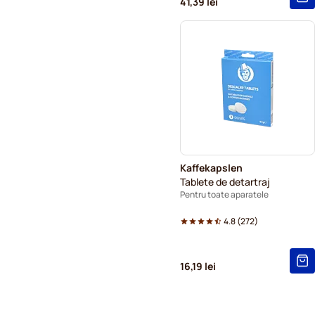
41,39 lei
Kaffekapslen
Tablete de detartraj
Pentru toate aparatele
4.8
(
272
)
16,19 lei