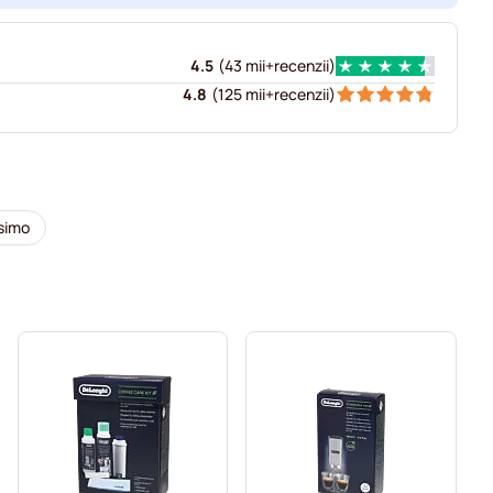
4.5
(
43 mii+
recenzii
)
4.8
(
125 mii+
recenzii
)
simo