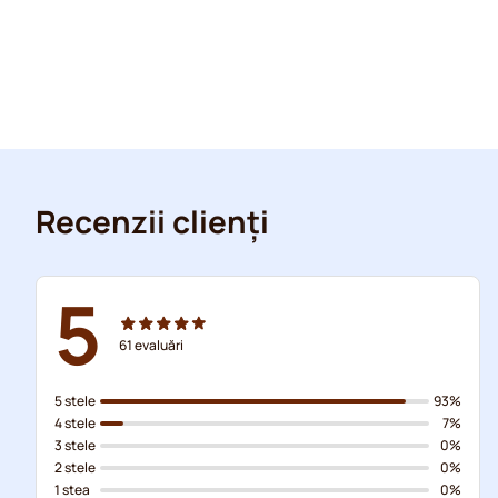
Recenzii clienți
5
61
evaluări
5 stele
93%
4 stele
7%
3 stele
0%
2 stele
0%
1 stea
0%