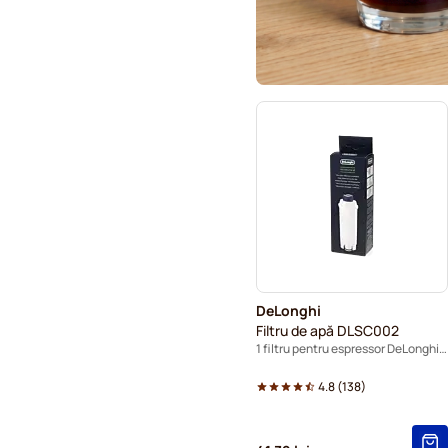
DeLonghi
Filtru de apă DLSC002
1 filtru pentru espressor DeLonghi - DLSC002
4.8
(
138
)