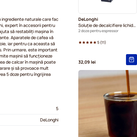
u ingrediente naturale care fac
DeLonghi
i, expert în accesorii pentru
Soluție de decalcifiere lichidă Eco Decalk DLSC202
2 doze pentru espressor
juta să restabiliți mașina în
uante. Aparatele de cafea vă
5
(
11
)
oie, iar pentru ca aceasta să
vs. Prin urmare, este important
rmite mașinii să funcționeze
rea de calcar în mașină poate
32,09 lei
parare și să provoace mult
ea 5 doze pentru îngrijirea
5
DeLonghi