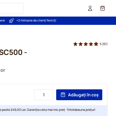
Coș
gere
+2 milioane de clienți fericiți
5
(61)
LSC500 -
sor
Adăugați în coș
e peste 249,00 Lei. Garanția celui mai mic preț - Întotdeauna prețuri