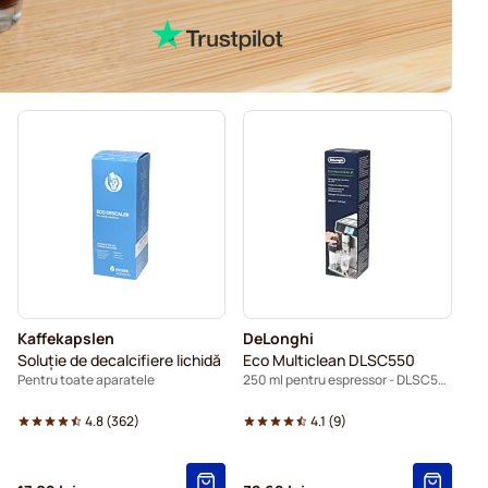
Kaffekapslen
DeLonghi
Soluție de decalcifiere lichidă
Eco Multiclean DLSC550
Pentru toate aparatele
250 ml pentru espressor - DLSC550
4.8
(
362
)
4.1
(
9
)