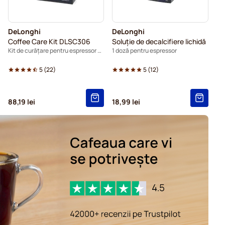
DeLonghi
DeLonghi
Coffee Care Kit DLSC306
Soluție de decalcifiere lichidă
Kit de curățare pentru espressor automat
1 doză pentru espressor
5
(
22
)
5
(
12
)
88,19 lei
18,99 lei