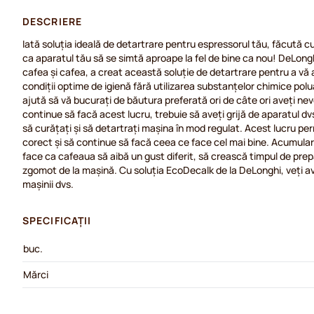
DESCRIERE
Iată soluția ideală de detartrare pentru espressorul tău, făcută c
ca aparatul tău să se simtă aproape la fel de bine ca nou! DeLongh
cafea și cafea, a creat această soluție de detartrare pentru a vă a
condiții optime de igienă fără utilizarea substanțelor chimice pol
ajută să vă bucurați de băutura preferată ori de câte ori aveți nev
continue să facă acest lucru, trebuie să aveți grijă de aparatul d
să curățați și să detartrați mașina în mod regulat. Acest lucru pe
corect și să continue să facă ceea ce face cel mai bine. Acumula
face ca cafeaua să aibă un gust diferit, să crească timpul de pre
zgomot de la mașină. Cu soluția EcoDecalk de la DeLonghi, veți av
mașinii dvs.
SPECIFICAȚII
buc.
Mărci