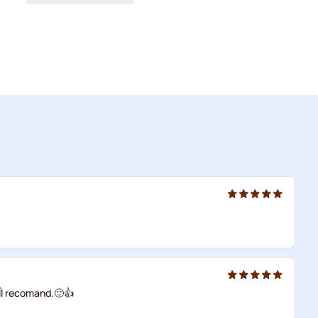
Îl recomand.🙂👍