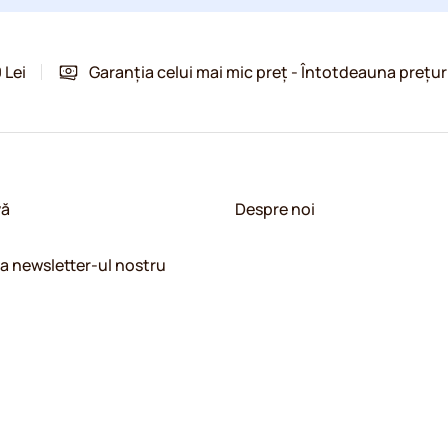
 Lei
Garanția celui mai mic preț - Întotdeauna prețur
vă
Despre noi
la newsletter-ul nostru