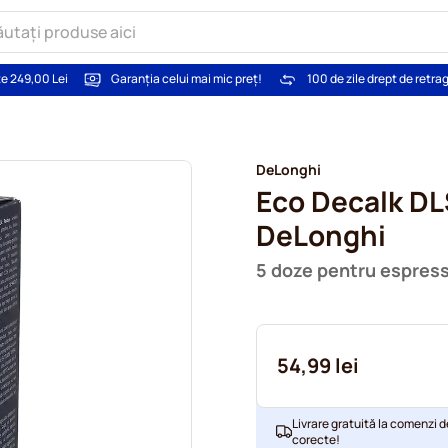
te 249,00 Lei
Garanția celui mai mic preț!
100 de zile drept de retra
DeLonghi
Eco Decalk D
DeLonghi
5 doze pentru espres
54,99 lei
Livrare gratuită la comenzi d
corecte!