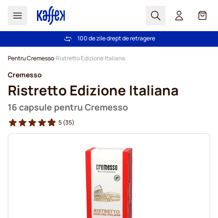
Cautare
Coș
100 de zile drept de retragere
Livrare gratuită la comenzi de peste 249,00 Lei
Mergeti la Continut
Pentru Cremesso
Ristretto Edizione Italiana
Cremesso
Ristretto Edizione Italiana
16 capsule pentru Cremesso
5
(35)