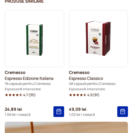
PRODUSE SIMILARE
Cremesso
Cremesso
Espresso Edizione Italiana
Espresso Classico
16 capsule pentru Cremesso
48 capsule pentru Cremesso
Espresso
8 Intensitate
Espresso
6 Intensitate
4.7
(
35
)
4.9
(
91
)
24,89 lei
49,09 lei
1,56 lei
/ ceașcă
1,02 lei
/ ceașcă