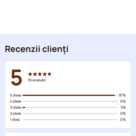
Recenzii clienți
5
35
evaluări
5 stele
97%
4 stele
0%
3 stele
3%
2 stele
0%
1 stea
0%