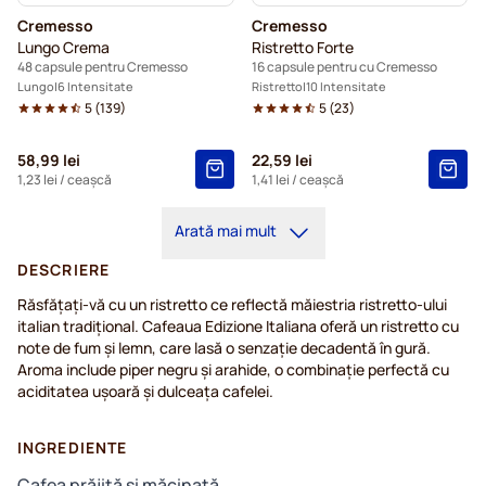
Cremesso
Cremesso
Lungo Crema
Ristretto Forte
48 capsule pentru Cremesso
16 capsule pentru cu Cremesso
Lungo
6 Intensitate
Ristretto
10 Intensitate
5
(
139
)
5
(
23
)
58,99 lei
22,59 lei
1,23 lei
/ ceașcă
1,41 lei
/ ceașcă
Arată mai mult
DESCRIERE
Răsfățați-vă cu un ristretto ce reflectă măiestria ristretto-ului
italian tradițional. Cafeaua Edizione Italiana oferă un ristretto cu
note de fum și lemn, care lasă o senzație decadentă în gură.
Aroma include piper negru și arahide, o combinație perfectă cu
aciditatea ușoară și dulceața cafelei.
INGREDIENTE
Cafea prăjită și măcinată