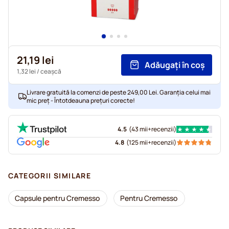
21,19 lei
Adăugați în coș
1,32 lei
/ ceașcă
Livrare gratuită la comenzi de peste 249,00 Lei. Garanția celui mai
mic preț - Întotdeauna prețuri corecte!
4.5
(
43 mii+
recenzii
)
4.8
(
125 mii+
recenzii
)
CATEGORII SIMILARE
Capsule pentru Cremesso
Pentru Cremesso