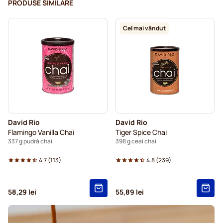
PRODUSE SIMILARE
Cel mai vândut
David Rio
David Rio
Flamingo Vanilla Chai
Tiger Spice Chai
337 g pudră chai
398 g ceai chai
4.7
(
113
)
4.8
(
239
)
58,29 lei
55,89 lei