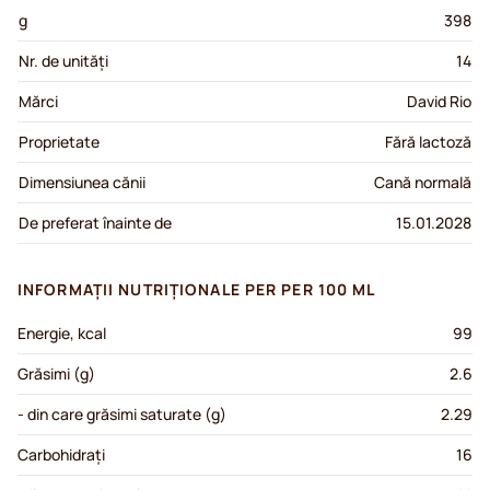
g
398
Nr. de unități
14
Mărci
David Rio
Proprietate
Fără lactoză
Dimensiunea cănii
Cană normală
De preferat înainte de
15.01.2028
INFORMAȚII NUTRIȚIONALE PER PER 100 ML
Energie, kcal
99
Grăsimi (g)
2.6
- din care grăsimi saturate (g)
2.29
Carbohidrați
16