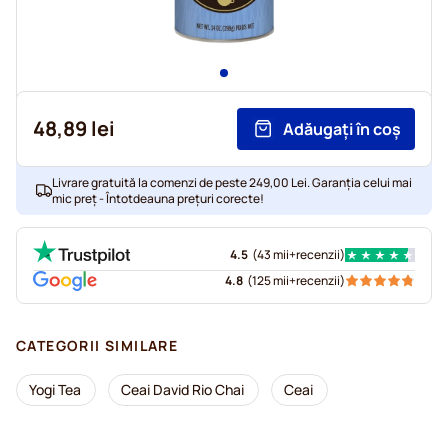
48,89 lei
Adăugați în coș
Livrare gratuită la comenzi de peste 249,00 Lei. Garanția celui mai
mic preț - Întotdeauna prețuri corecte!
4.5
(
43 mii+
recenzii
)
4.8
(
125 mii+
recenzii
)
CATEGORII SIMILARE
Yogi Tea
Ceai David Rio Chai
Ceai