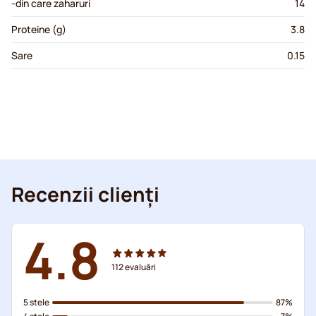
-din care zaharuri
14
Proteine (g)
3.8
Sare
0.15
Recenzii clienți
4.8
112
evaluări
5 stele
87%