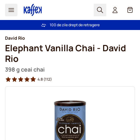
Cautare
Coș
100 de zile drept de retragere
Livrare gratuită la comenzi de peste 249,00 Lei
Mergeti la Continut
David Rio
Elephant Vanilla Chai - David
Rio
398 g ceai chai
4.8
(112)