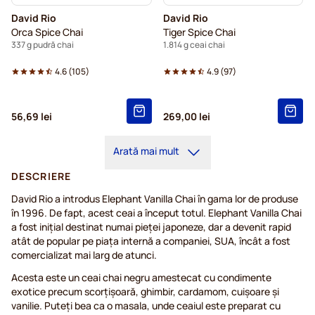
David Rio
David Rio
Orca Spice Chai
Tiger Spice Chai
337 g pudră chai
1.814 g ceai chai
4.6
(
105
)
4.9
(
97
)
56,69 lei
269,00 lei
Arată mai mult
DESCRIERE
David Rio a introdus Elephant Vanilla Chai în gama lor de produse
în 1996. De fapt, acest ceai a început totul. Elephant Vanilla Chai
a fost inițial destinat numai pieței japoneze, dar a devenit rapid
atât de popular pe piața internă a companiei, SUA, încât a fost
comercializat mai larg de atunci.
Acesta este un ceai chai negru amestecat cu condimente
exotice precum scorțișoară, ghimbir, cardamom, cuișoare și
vanilie. Puteți bea ca o masala, unde ceaiul este preparat cu