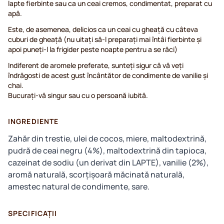
lapte fierbinte sau ca un ceai cremos, condimentat, preparat cu
apă.
Este, de asemenea, delicios ca un ceai cu gheață cu câteva
cuburi de gheață (nu uitați să-l preparați mai întâi fierbinte și
apoi puneți-l la frigider peste noapte pentru a se răci)
Indiferent de aromele preferate, sunteți sigur că vă veți
îndrăgosti de acest gust încântător de condimente de vanilie și
chai.
Bucurați-vă singur sau cu o persoană iubită.
INGREDIENTE
Zahăr din trestie, ulei de cocos, miere, maltodextrină,
pudră de ceai negru (4%), maltodextrină din tapioca,
cazeinat de sodiu (un derivat din LAPTE), vanilie (2%),
aromă naturală, scorțișoară măcinată naturală,
amestec natural de condimente, sare.
SPECIFICAȚII