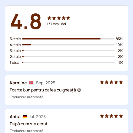
4.8
137
evaluări
5 stele
85%
4 stele
10%
3 stele
2%
2 stele
2%
1 stea
1%
Karoline
Sep. 2025
Foarte bun pentru cafea cu gheață 😊
Traducere automată
Anita
Iul. 2025
După cum s-a cerut
Traducere automată