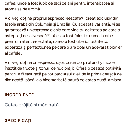
cafea, unde a fost iubit de zeci de ani pentru intensitatea și
aroma sa de aromă.
Aici veți obține propriul espresso Nescafé®, creat exclusiv din
fasole arabă din Columbia și Brazilia. Cu această variantă, vi se
garantează un espresso clasic care vine cu calitatea pe care o
așteptați de la Nescafé®. Aici au fost folosite numai boabe
premium atent selectate, care au fost ulterior prăjite cu
expertiza și perfecțiunea pe care o are doar un adevărat pionier
al cafelei.
Aici veți obține un espresso ușor, cu un corp rotund și moale,
însoțit de fructe și tonuri de nuc prăjit. Oferă o ceașcă potrivită
pentru a fi savurată pe tot parcursul zilei, de la prima ceașcă de
dimineață, până la o binemeritată pauză de cafea după-amiaza.
INGREDIENTE
Cafea prăjită și măcinată
SPECIFICAȚII