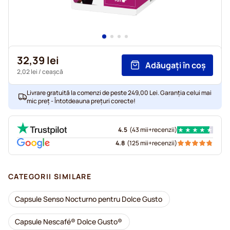
32,39 lei
Adăugați în coș
2,02 lei
/ ceașcă
Livrare gratuită la comenzi de peste 249,00 Lei. Garanția celui mai
mic preț - Întotdeauna prețuri corecte!
4.5
(
43 mii+
recenzii
)
4.8
(
125 mii+
recenzii
)
CATEGORII SIMILARE
Capsule Senso Nocturno pentru Dolce Gusto
Capsule Nescafé® Dolce Gusto®