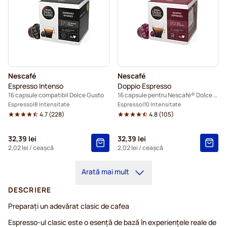
Nescafé
Nescafé
Espresso Intenso
Doppio Espresso
16 capsule compatibil Dolce Gusto
16 capsule pentru Nescafé® Dolce Gusto
Espresso
8 Intensitate
Espresso
10 Intensitate
4.7
(
228
)
4.8
(
105
)
32,39 lei
32,39 lei
2,02 lei
/ ceașcă
2,02 lei
/ ceașcă
Arată mai mult
DESCRIERE
Preparați un adevărat clasic de cafea
Espresso-ul clasic este o esență de bază în experiențele reale de