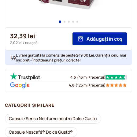
32,39 lei
Adăugați în coș
2,02 lei
/ ceașcă
Livrare gratuită la comenzi de peste 249,00 Lei. Garanția celui mai
mic preț - Întotdeauna prețuri corecte!
4.5
(
43 mii+
recenzii
)
4.8
(
125 mii+
recenzii
)
CATEGORII SIMILARE
Capsule Senso Nocturno pentru Dolce Gusto
Capsule Nescafé® Dolce Gusto®