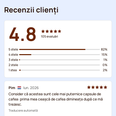
Recenzii clienți
4.8
105
evaluări
5 stele
82%
4 stele
15%
3 stele
1%
2 stele
0%
1 stea
2%
Pim
Iun. 2026
Consider că acestea sunt cele mai puternice capsule de
cafea: prima mea ceașcă de cafea dimineața după ce mă
trezesc.
Traducere automată