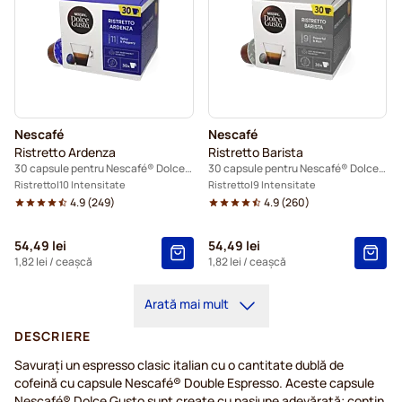
Nescafé
Nescafé
Ristretto Ardenza
Ristretto Barista
30 capsule pentru Nescafé® Dolce Gusto
30 capsule pentru Nescafé® Dolce Gusto
Ristretto
10 Intensitate
Ristretto
9 Intensitate
4.9
(
249
)
4.9
(
260
)
54,49 lei
54,49 lei
1,82 lei
/ ceașcă
1,82 lei
/ ceașcă
Arată mai mult
DESCRIERE
Savurați un espresso clasic italian cu o cantitate dublă de
cofeină cu capsule Nescafé® Double Espresso. Aceste capsule
Nescafé® Dolce Gusto sunt create cu pasiune adevărată; conțin