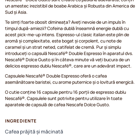
un amestec irezistibil de boabe Arabica și Robusta din America de
Sud și Asia.
Te simți foarte obosit dimineața? Aveți nevoie de un impuls în
timpul după-amiezii? Cofeina dublă înseamnă energie dublă cu
acest pick-me-up intens. Espresso-ul clasic italian este plin de
aromă și complexitate, este bogat și corpolent, cu note de
caramel și un strat neted, catifelat de cremă. Pur și simplu
introduceți o capsulă Nescafé® Double Espresso în aparatul dvs.
Nescafé® Dolce Gusto și în câteva minute vă veți bucura de un
delicios espresso dublu Nescafé®, care are un adevărat impact.
Capsulele Nescafé® Double Espresso oferă o cafea
asemănătoare baristei, cu arome puternice și o lovitură energică.
O cutie conține 16 capsule pentru 16 porții de espresso dublu
Nescafé®. Capsulele sunt potrivite pentru utilizare în toate
aparatele de capsulă de cafea Nescafe Dolce Gusto.
INGREDIENTE
Cafea prăjită și măcinată