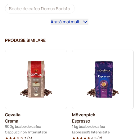
Boabe de cafea Domus Barista
Arată mai mult
Mașini de cafea pentru boabe de cafea
Cafea boabe decafeinizată
Cafea boabe L'OR
PRODUSE SIMILARE
Cafea boabe Segafredo
Cafea boabe Caffè Borbone
Cafea boabe Merrild
Cafea boabe Garibaldi
Cafea boabe Tonino Lamborghini
Cafea boabe Gimoka
Boabe de cafea Kaffekapslen
Cafea boabe Delonghi espresso
Gevalia
Mövenpick
Crema
Espresso
900g boabe de cafea
1 kg boabe de cafea
Cappuccino
7 Intensitate
Espresso
9 Intensitate
3
(
4
)
4.5
(
2
)