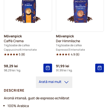
Mövenpick
Mövenpick
Caffè Crema
Der Himmlische
1 kg boabe de cafea
1 kg boabe de cafea
Cappuccino
6 Intensitate
Espresso
3 Intensitate
5
(
8
)
4.9
(
6
)
98,29 lei
91,99 lei
98,29 lei
/ kg.
91,99 lei
/ kg.
Arată mai mult
DESCRIERE
Aromă intensă, gust de espresso echilibrat
100% Arabica