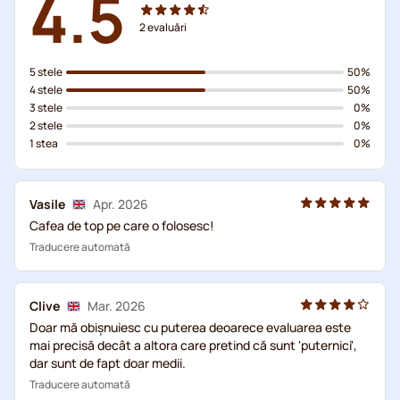
4.5
2
evaluări
5 stele
50%
4 stele
50%
3 stele
0%
2 stele
0%
1 stea
0%
Vasile
Apr. 2026
Cafea de top pe care o folosesc!
Traducere automată
Clive
Mar. 2026
Doar mă obișnuiesc cu puterea deoarece evaluarea este
mai precisă decât a altora care pretind că sunt 'puternici',
dar sunt de fapt doar medii.
Traducere automată