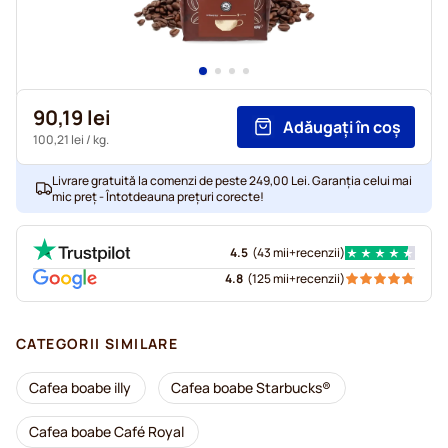
90,19 lei
Adăugați în coș
100,21 lei
/ kg.
Livrare gratuită la comenzi de peste 249,00 Lei. Garanția celui mai
mic preț - Întotdeauna prețuri corecte!
4.5
(
43 mii+
recenzii
)
4.8
(
125 mii+
recenzii
)
CATEGORII SIMILARE
Cafea boabe illy
Cafea boabe Starbucks®
Cafea boabe Café Royal