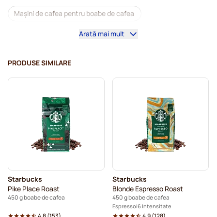
Mașini de cafea pentru boabe de cafea
Arată mai mult
Cafea boabe decafeinizată
Cafea boabe L'OR
Cafea boabe Segafredo
Cafea boabe Caffè Borbone
PRODUSE SIMILARE
Cafea boabe Merrild
Cafea boabe Garibaldi
Cafea boabe Tonino Lamborghini
Cafea boabe Gimoka
Cafea boabe Starbucks®
Boabe de cafea
Boabe de cafea Kaffekapslen
Cafea boabe Delonghi espresso
Starbucks
Starbucks
Pike Place Roast
Blonde Espresso Roast
450 g boabe de cafea
450 g boabe de cafea
Espresso
6 Intensitate
4.8
(
153
)
4.9
(
128
)