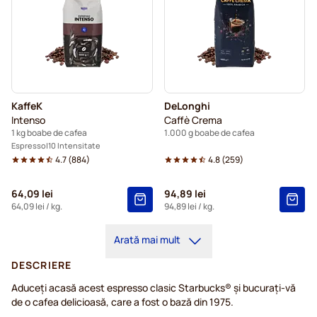
KaffeK
DeLonghi
Intenso
Caffè Crema
1 kg boabe de cafea
1.000 g boabe de cafea
Espresso
10 Intensitate
4.7
(
884
)
4.8
(
259
)
64,09 lei
94,89 lei
64,09 lei
/ kg.
94,89 lei
/ kg.
Arată mai mult
DESCRIERE
Aduceți acasă acest espresso clasic Starbucks® și bucurați-vă
de o cafea delicioasă, care a fost o bază din 1975.