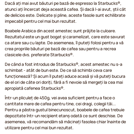
Dacă ați mai avut băuturi pe bază de espresso la Starbucks®,
atunci ați încercat deja această cafea. Și dacă l-ai avut, știi cât
de delicios este. Delicate și pline, aceste fasole sunt echilibrate
impecabil pentru cel mai bun rezultat.
Boabele Arabica din acest amestec sunt prăjite la culoare.
Rezultatul este un gust bogat și caramelizat, care este savurat
ca atare sau cu lapte. De asemenea, îl puteți folosi pentru a vă
crea propriile băuturi pe bază de cafea sau pentru a recrea
clasicele dvs. preferate Starbucks®.
De când a fost introdus de Starbucks®, acest amestec nu s-a
schimbat - atât de bun este. De ce să schimbi ceva care
funcționează? Și acum îl puteți aduce acasă și vă puteți bucura
de el ori de câte ori doriți, fără a fi nevoie să mergeți la cea mai
apropiată cafenea Starbucks®.
Într-un pliculeț de 450g, vei avea suficient pentru a face o
cantitate mare de cafea pentru tine, cei dragi, colegii tăi...
Pentru a păstra gustul binecunoscut, boabele de cafea trebuie
depozitate într-un recipient etanș odată ce sunt deschise. De
asemenea, vă recomandăm să măcinați fasolea chiar înainte de
utilizare pentru cel mai bun rezultat.