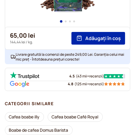
65,00 lei
Adăugați în coș
144,44 lei
/ kg.
Livrare gratuită la comenzi de peste 249,00 Lei. Garanția celui mai
mic preț - Întotdeauna prețuri corecte!
4.5
(
43 mii+
recenzii
)
4.8
(
125 mii+
recenzii
)
CATEGORII SIMILARE
Cafea boabe illy
Cafea boabe Café Royal
Boabe de cafea Domus Barista