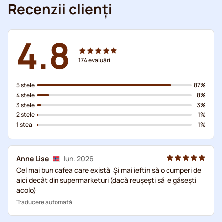
Recenzii clienți
4.8
174
evaluări
5 stele
87%
4 stele
8%
3 stele
3%
2 stele
1%
1 stea
1%
Anne Lise
Iun. 2026
Cel mai bun cafea care există. Și mai ieftin să o cumperi de
aici decât din supermarketuri (dacă reușești să le găsești
acolo)
Traducere automată