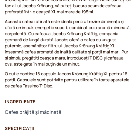
fan al lui Jacobs Krönung, vă puteți bucura acum de cafeaua
preferată într-o ceașcă XL mai mare de 195ml.
Această cafea rafinată este ideală pentru trezire dimineața și
oferă un impuls energetic superb combinat cu o aromă minunată,
corpolentă. Cu cafeaua Jacobs Krönung Kräftig, compania
germană de lungă durată Jacobs oferă o cafea cu un gust
puternic, asemănător filtrului. Jacobs Krönung Kräftig XL
înseamnă cafea aromată de înaltă calitate și porții mai mari. Pur
și simplu pregătiți ceașca mare, introduceți T DISC și cafeaua
dvs. este gata în mai puțin de un minut.
O cutie conține 16 capsule Jacobs Krönung Kräftig XL pentru 16
porții. Capsulele sunt potrivite pentru utilizare în toate aparatele
de cafea Tassimo T-Disc.
INGREDIENTE
Cafea prăjită și măcinată
SPECIFICAȚII