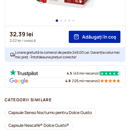
32,39 lei
Adăugați în coș
2,02 lei
/ ceașcă
Livrare gratuită la comenzi de peste 249,00 Lei. Garanția celui mai
mic preț - Întotdeauna prețuri corecte!
4.5
(
43 mii+
recenzii
)
4.8
(
125 mii+
recenzii
)
CATEGORII SIMILARE
Capsule Senso Nocturno pentru Dolce Gusto
Capsule Nescafé® Dolce Gusto®