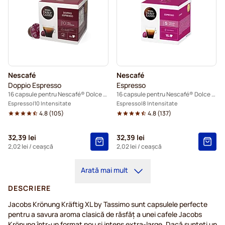
Nescafé
Nescafé
Doppio Espresso
Espresso
16 capsule pentru Nescafé® Dolce Gusto
16 capsule pentru Nescafé® Dolce Gusto
Espresso
10 Intensitate
Espresso
8 Intensitate
4.8
(
105
)
4.8
(
137
)
32,39 lei
32,39 lei
2,02 lei
/ ceașcă
2,02 lei
/ ceașcă
Arată mai mult
DESCRIERE
Jacobs Krönung Kräftig XL by Tassimo sunt capsulele perfecte
pentru a savura aroma clasică de răsfăț a unei cafele Jacobs
Krönung într-un format nou și intens extra-large. Dacă sunteți un