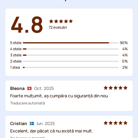
4.8
72
evaluări
5 stele
90%
4 stele
4%
3 stele
4%
2 stele
0%
1 stea
2%
Bleona
Oct. 2025
Foarte mulțumit, aș cumpăra cu siguranță din nou
Traducere automată
Cristian
Iun. 2025
Excelent, dar păcat că nu există mai mult.