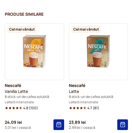
PRODUSE SIMILARE
Cel mai vândut
Cel mai vândut
Nescafé
Nescafé
Vanilla Latte
Latte
8 stick-uri de cafea solubilă
8 stick-uri de cafea solubilă
Latte
5 Intensitate
Latte
5 Intensitate
4.8
(
100
)
4.7
(
81
)
24,09 lei
23,89 lei
3,01 lei
/ ceașcă
2,99 lei
/ ceașcă