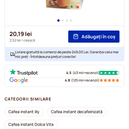
20,19 lei
Adăugați în coș
2,52 lei
/ ceașcă
Livrare gratuită la comenzi de peste 249,00 Lei. Garanția celui mai
mic preț - Întotdeauna prețuri corecte!
4.5
(
43 mii+
recenzii
)
4.8
(
125 mii+
recenzii
)
CATEGORII SIMILARE
Cafea instant illy
Cafea instant decafeinizată
Cafea instant Dolce Vita