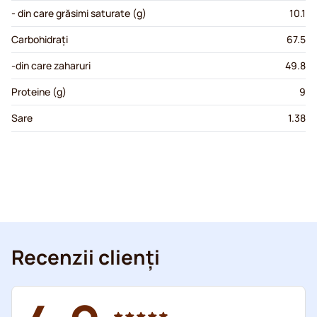
- din care grăsimi saturate (g)
10.1
Carbohidrați
67.5
-din care zaharuri
49.8
Proteine (g)
9
Sare
1.38
Recenzii clienți