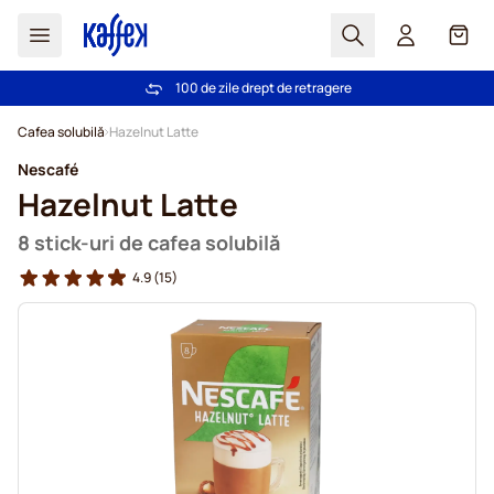
Cautare
Coș
100 de zile drept de retragere
Livrare gratuită la comenzi de peste 249,00 Lei
Mergeti la Continut
Cafea solubilă
Hazelnut Latte
Nescafé
Hazelnut Latte
8 stick-uri de cafea solubilă
4.9
(15)