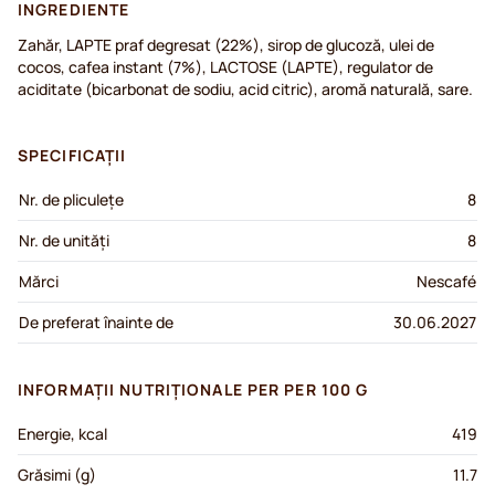
INGREDIENTE
Zahăr, LAPTE praf degresat (22%), sirop de glucoză, ulei de
cocos, cafea instant (7%), LACTOSE (LAPTE), regulator de
aciditate (bicarbonat de sodiu, acid citric), aromă naturală, sare.
SPECIFICAȚII
Nr. de pliculețe
8
Nr. de unități
8
Mărci
Nescafé
De preferat înainte de
30.06.2027
INFORMAȚII NUTRIȚIONALE PER PER 100 G
Energie, kcal
419
Grăsimi (g)
11.7