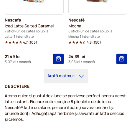
Nescafé
Nescafé
Iced Latte Salted Caramel
Mocha
7 stick-uri de cafea solubilă
8 stick-uri de cafea solubilă
Latte
5 Intensitate
Mocha
5 Intensitate
4.7
(
105
)
4.8
(
150
)
21,49 lei
24,39 lei
3,07 lei
/ ceașcă
3,05 lei
/ ceașcă
Arată mai mult
DESCRIERE
Aroma dulce și gustul de alune se potrivesc perfect pentru acest
latte instant. Fiecare cutie conține 8 pliculețe de delicios
Nescafé® latte cu alune, pe care îl puteți savura oricând și
oriunde doriți. Adăugați apă fierbinte și savurați un latte delicios
și cremos.