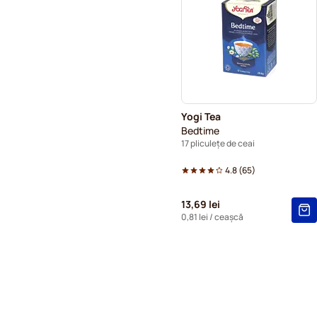
Yogi Tea
Bedtime
17 pliculețe de ceai
4.8
(
65
)
13,69 lei
0,81 lei
/ ceașcă