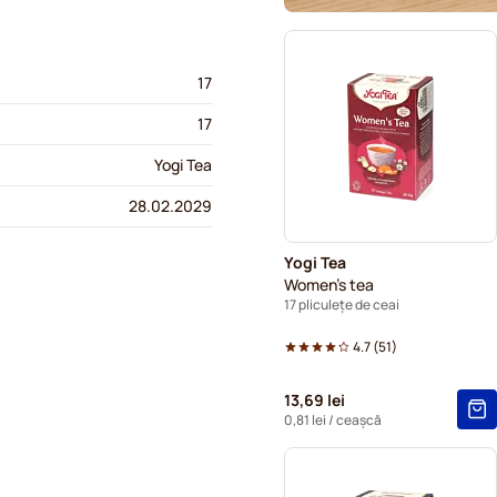
17
17
Yogi Tea
28.02.2029
Yogi Tea
Women's tea
17 pliculețe de ceai
4.7
(
51
)
13,69 lei
0,81 lei
/ ceașcă