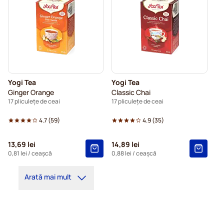
Yogi Tea
Yogi Tea
Ginger Orange
Classic Chai
17 pliculețe de ceai
17 pliculețe de ceai
4.7
(
59
)
4.9
(
35
)
13,69 lei
14,89 lei
0,81 lei
/ ceașcă
0,88 lei
/ ceașcă
Arată mai mult