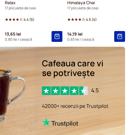
Relax
Himalaya Chai
17 pliculețe de ceai
17 pliculețe de ceai
4.4
(
5
)
4.5
(
4
)
13,65 lei
14,19 lei
0,80 lei
/ ceașcă
0,83 lei
/ ceașcă