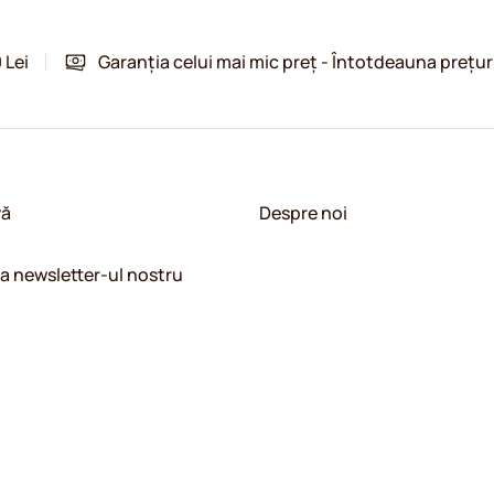
 Lei
Garanția celui mai mic preț - Întotdeauna prețur
vă
Despre noi
la newsletter-ul nostru