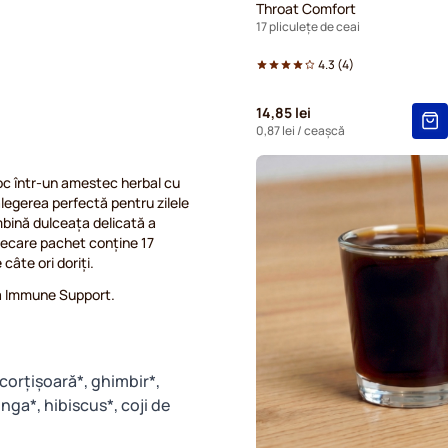
Throat Comfort
17 pliculețe de ceai
4.3
(
4
)
14,85 lei
0,87 lei
/ ceașcă
oc într-un amestec herbal cu
alegerea perfectă pentru zilele
mbină dulceața delicată a
Fiecare pachet conține 17
câte ori doriți.
Tea Immune Support.
corțișoară*, ghimbir*,
ga*, hibiscus*, coji de