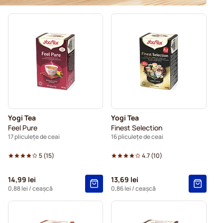
Yogi Tea
Yogi Tea
Feel Pure
Finest Selection
17 pliculețe de ceai
16 pliculețe de ceai
5
(
15
)
4.7
(
10
)
14,99 lei
13,69 lei
0,88 lei
/ ceașcă
0,86 lei
/ ceașcă