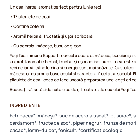
Un ceai herbal aromat perfect pentru lunile reci
• 17 pliculețe de ceai
• Conține cofeină
• Aromă herbală, fructată și ușor acrișoară
• Cu acerola, măceșe, busuioc și soc
Yogi Tea Immune Support reunește acerola, măceșe, busuioc și s
un profil aromatic herbal, fructat și ușor acrișor. Acest ceai este 
reci de iarnă, când lumina și energia sunt mai scăzute. Gustul co
măceșelor cu aroma busuiocului și caracterul fructat al socului. 
pliculețe de ceai, ceea ce face ușoară prepararea unei cești ori de 
Bucurați-vă astăzi de notele calde și fructate ale ceaiului Yogi 
INGREDIENTE
Echinacea*, măceșe*, suc de acerola uscat*, busuioc*, s
cardamom*, fructe de soc*, piper negru*, frunze de morin
cacao*, lemn-dulce*, fenicul*. *certificat ecologic