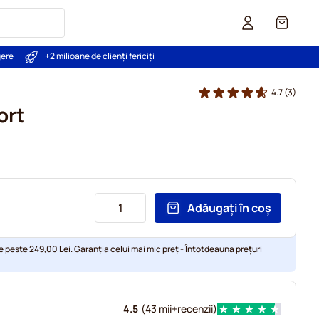
Coș
gere
+2 milioane de clienți fericiți
4.7
(3)
ort
Adăugați în coș
e peste 249,00 Lei. Garanția celui mai mic preț - Întotdeauna prețuri
4.5
(
43 mii+
recenzii
)