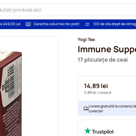
te 249,00 Lei
Garanția celui mai mic preț!
100 de zile drept de retra
Yogi Tea
Immune Supp
17 pliculețe de ceai
14,89 lei
0,88 lei
/ ceașcă
Livrare gratuită la comenzi d
corecte!