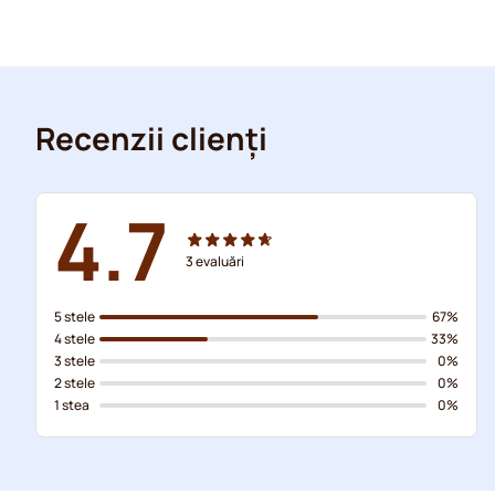
Recenzii clienți
4.7
3
evaluări
5 stele
67%
4 stele
33%
3 stele
0%
2 stele
0%
1 stea
0%