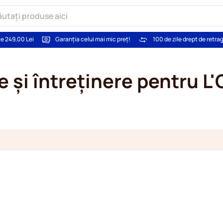
te 249,00 Lei
Garanția celui mai mic preț!
100 de zile drept de retra
e și întreținere pentru L'