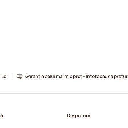
 Lei
Garanția celui mai mic preț - Întotdeauna prețur
vă
Despre noi