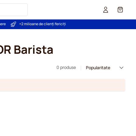
Coș
gere
+2 milioane de clienți fericiți
OR Barista
0 produse