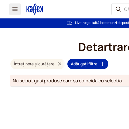
Livrare gratuită la comenzi de pes
Mergeti la Continut
Detartrar
Întreținere și curățare
Adăugați filtre
Nu se pot gasi produse care sa coincida cu selectia.