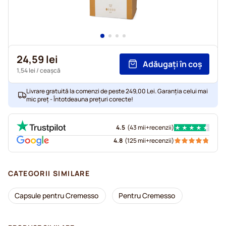
24,59 lei
Adăugați în coș
1,54 lei
/ ceașcă
Livrare gratuită la comenzi de peste 249,00 Lei. Garanția celui mai
mic preț - Întotdeauna prețuri corecte!
4.5
(
43 mii+
recenzii
)
4.8
(
125 mii+
recenzii
)
CATEGORII SIMILARE
Capsule pentru Cremesso
Pentru Cremesso