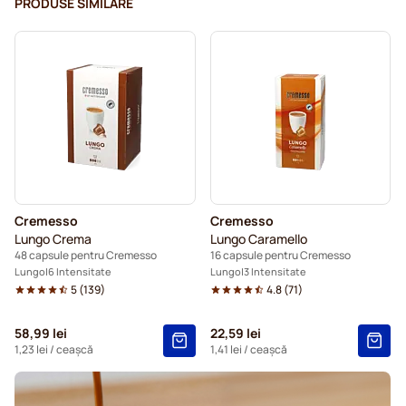
PRODUSE SIMILARE
Cremesso
Cremesso
Lungo Crema
Lungo Caramello
48 capsule pentru Cremesso
16 capsule pentru Cremesso
Lungo
6 Intensitate
Lungo
3 Intensitate
5
(
139
)
4.8
(
71
)
58,99 lei
22,59 lei
1,23 lei
/ ceașcă
1,41 lei
/ ceașcă