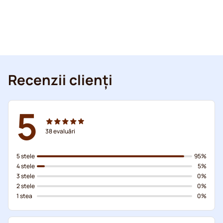
Recenzii clienți
5
38
evaluări
5 stele
95%
4 stele
5%
3 stele
0%
2 stele
0%
1 stea
0%