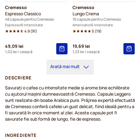
Cremesso
Cremesso
Espresso Classico
Lungo Crema
48 capsule pentru Cremesso
16 capsule pentru Cremesso
Espresso
6 Intensitate
Americano
6 Intensitate
4.9
(
91
)
5
(
19
)
49,09 lei
19,69 lei
1,02 lei
/ ceașcă
1,23 lei
/ ceașcă
Arată mai mult
DESCRIERE
Savurați o cafea cu intensitate medie și arome bine echilibrate
cu ajutorul mașinii dumneavoastră Cremesso. Capsule Leggero
sunt realizate din boabe Arabica pure. Prăjirea expertă efectuată
de Cremesso conferă cafelei un gust delicat, fiind ideală pentru a
fi savurată în orice moment al zilei. Aceste capsule pot fi
savurate fie sub formă de lungo, fie de espresso.
INGREDIENTE