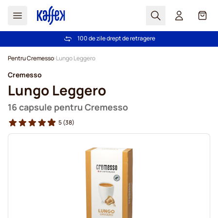
Cautare
Coș
100 de zile drept de retragere
Livrare gratuită la comenzi de peste 249,00 Lei
Mergeti la Continut
Pentru Cremesso
Lungo Leggero
Cremesso
Lungo Leggero
16 capsule pentru Cremesso
5
(38)