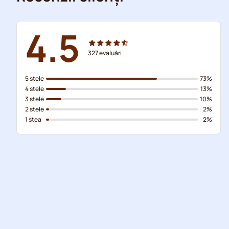
4.5
327
evaluări
5 stele
73%
4 stele
13%
3 stele
10%
2 stele
2%
1 stea
2%