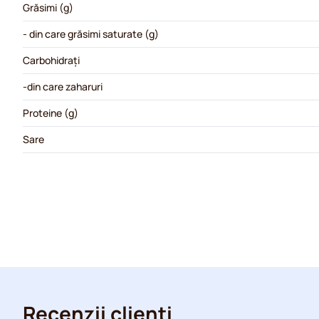
Grăsimi (g)
- din care grăsimi saturate (g)
Carbohidrați
-din care zaharuri
Proteine (g)
Sare
Recenzii clienți