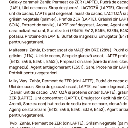
Galaxy caramel: Zahăr, Permeat de ZER (LAPTE), Pudră de cacao 
(14%), Ulei de cocos, Sirop de glucoză, LACTOZĂ (LAPTE), Cioco
unt de cacao, LAPTE praf degresat, masă de cacao, LACTOZĂ și p
grăsimi vegetale (palmier), Praf de ZER (LAPTE), Grăsimi din LAPT
SOIA), Extract de vanilie), LAPTE praf degresat, Arome, Agent an
caramelizat natural, Stabilizatori (E340ii, E412, E466, E339ii, E45
potasiu, Proteine din LAPTE, Sulfat de magneziu, Emulgator (E471),
pentru vegetarieni.
Maltesers: Zahăr, Extract uscat de MALȚ din ORZ (28%), Pudră d
grăsimi (11%), Ulei de cocos, Sirop de glucoză uscat, LAPTE praf d
(E412, E466, E340ii, E452i), Preparat din sare (sare de mare, cloru
magneziu), Agent antiaglomerant (E551), Sare, Proteine din LAP
Potrivit pentru vegetarieni.
Milky Way: Zahăr, Permeat de ZER (din LAPTE), Pudră de cacao cu
Ulei de cocos, Sirop de glucoză uscat, LAPTE praf semidegresat,
(Zahăr, unt de cacao, LACTOZĂ și proteine din zer (LAPTE), grăsim
ZER (LAPTE), Unt concentrat (LAPTE), Emulgator (lecitină din SOIA
Aromă, Sare cu conținut redus de sodiu (sare de mare, clorură de
Agenți de stabilizare (E412, E466, E340, E339, E452), Agent anti
pentru vegetarieni.
Twix: Zahăr, Permeat de ZER (din LAPTE), Grăsimi vegetale (palm