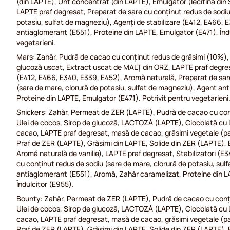
(din LAPTE), Unt concentrat (din LAPTE), Emulgator (lecitină din S
LAPTE praf degresat, Preparat de sare cu conținut redus de sodiu
potasiu, sulfat de magneziu), Agenți de stabilizare (E412, E466,
antiaglomerant (E551), Proteine din LAPTE, Emulgator (E471), Îndu
vegetarieni.
Mars: Zahăr, Pudră de cacao cu conținut redus de grăsimi (10%), 
glucoză uscat, Extract uscat de MALȚ din ORZ, LAPTE praf degresa
(E412, E466, E340, E339, E452), Aromă naturală, Preparat de sar
(sare de mare, clorură de potasiu, sulfat de magneziu), Agent an
Proteine din LAPTE, Emulgator (E471). Potrivit pentru vegetarieni
Snickers: Zahăr, Permeat de ZER (LAPTE), Pudră de cacao cu con
Ulei de cocos, Sirop de glucoză, LACTOZĂ (LAPTE), Ciocolată cu
cacao, LAPTE praf degresat, masă de cacao, grăsimi vegetale (
Praf de ZER (LAPTE), Grăsimi din LAPTE, Solide din ZER (LAPTE), E
Aromă naturală de vanilie), LAPTE praf degresat, Stabilizatori (E34
cu conținut redus de sodiu (sare de mare, clorură de potasiu, sul
antiaglomerant (E551), Aromă, Zahăr caramelizat, Proteine din L
Îndulcitor (E955).
Bounty: Zahăr, Permeat de ZER (LAPTE), Pudră de cacao cu conți
Ulei de cocos, Sirop de glucoză, LACTOZĂ (LAPTE), Ciocolată cu
cacao, LAPTE praf degresat, masă de cacao, grăsimi vegetale (
Praf de ZER (LAPTE), Grăsimi din LAPTE, Solide din ZER (LAPTE),