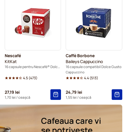
entru Dolce Gusto
Capsule pentru Dolce Gusto®
ru Dolce Gusto
Pentru Dolce Gusto®
pentru Dolce Gusto
u Dolce Gusto
Nescafé
Caffè Borbone
 pentru Dolce Gusto
KitKat
Baileys Cappuccino
16 capsule pentru Nescafé® Dolce Gusto
16 capsule compatibil Dolce Gusto
Cappuccino
4.5
(
473
)
4.4
(
513
)
27,19 lei
24,79 lei
1,70 lei
/ ceașcă
1,55 lei
/ ceașcă