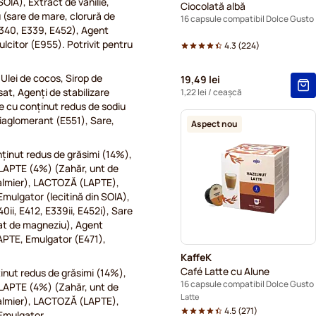
OIA), Extract de vanilie,
Ciocolată albă
 (sare de mare, clorură de
16 capsule compatibil Dolce Gusto
 E340, E339, E452), Agent
lcitor (E955). Potrivit pentru
4.3
(
224
)
Ulei de cocos, Sirop de
19,49 lei
t, Agenți de stabilizare
1,22 lei
/ ceașcă
e cu conținut redus de sodiu
tiaglomerant (E551), Sare,
Aspect nou
.
ținut redus de grăsimi (14%),
 LAPTE (4%) (Zahăr, unt de
palmier), LACTOZĂ (LAPTE),
mulgator (lecitină din SOIA),
0ii, E412, E339ii, E452i), Sare
fat de magneziu), Agent
APTE, Emulgator (E471),
KaffeK
Café Latte cu Alune
nut redus de grăsimi (14%),
16 capsule compatibil Dolce Gusto
 LAPTE (4%) (Zahăr, unt de
Latte
palmier), LACTOZĂ (LAPTE),
4.5
(
271
)
 Emulgator