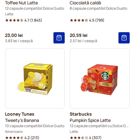
Toffee Nut Latte
Ciocolată caldă
12 capsule compatibil Dolce Gusto
8 capsule compatibil Dolce Gusto
Latte
4.7
(
1.845
)
4.5
(
799
)
23,00 lei
20,59 lei
3,83 lei
/ ceașcă
2,57 lei
/ ceașcă
Looney Tunes
Starbucks
Tweety's Banana
Pumpkin Spice Latte
10 capsule compatibil Dolce Gusto
12 capsule compatibil cu Dolce Gusto
Americano
Latte
4.2
(
213
)
4
(
307
)