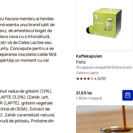
Capsule cafea Dolce Vita p
ru fiecare membru al familiei.
Capsule cafea Gimoka pent
nd esența unui brand iubit de
alaxy, de amestecul bogat de
Capsule cafea Starbucks® 
lace ceva cu o întorsătură,
rați-vă de Calea Lactee sau
Capsule Kaffekapslen pentr
Bounty. Concepute pentru a se
epararea ciocolatei calde fără
Kaffekapslen
Capsule grande Starbucks®
 împărtăși un moment cu cei
Fistic
16 capsule compatibil Dolce Gusto
Cafea cu lapte
4
(
470
)
nut redus de grăsimi (12%),
21,69 lei
 LAPTE (3,0%) (Zahăr, unt,
1,36 lei
/ ceașcă
R (LAPTE), grăsimi vegetale
itină din SOIA), Extract de
), Zahăr caramelizat natural,
orură de potasiu, Proteine din