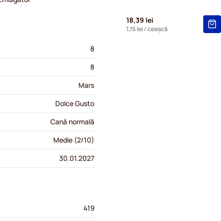
18,39 lei
1,15 lei
/ ceașcă
8
8
Mars
Dolce Gusto
Cană normală
Medie (2/10)
30.01.2027
419