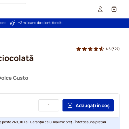
Coș
gere
+2 milioane de clienți fericiți
4.5
(327)
ciocolată
Dolce Gusto
Adăugați în coș
e peste 249,00 Lei. Garanția celui mai mic preț - Întotdeauna prețuri