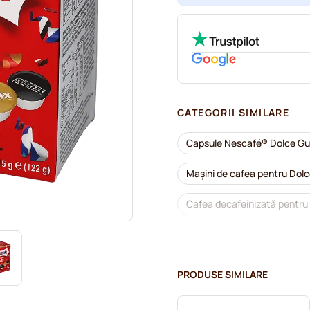
CATEGORII SIMILARE
Capsule Nescafé® Dolce G
Mașini de cafea pentru Dol
Cafea decafeinizată pentru
Detartrare și întreținere pe
Capsule cafea Segafredo p
PRODUSE SIMILARE
Capsule cafea Café Royal p