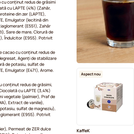
cu conținut redus de grăsimi
lată cu LAPTE (4%) (Zahăr,
roteine din zer (LAPTE),
E, Emulgator (lecitină din
tiaglomerant (E551), Zahăr
2i), Sare de mare, Clorură de
 Îndulcitor (E955). Potrivit
e cacao cu conținut redus de
egresat, Agenți de stabilizare
ră de potasiu, sulfat de
TE, Emulgator (E471), Arome.
Aspect nou
 conținut redus de grăsimi,
 Ciocolată cu LAPTE (3,4%)
i vegetale (palmier), Praf de
), Extract de vanilie),
 potasiu, sulfat de magneziu),
aglomerant (E955). Potrivit
ier), Permeat de ZER dulce
KaffeK