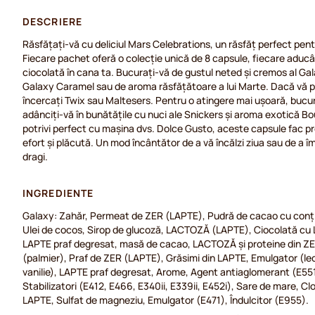
DESCRIERE
Răsfățați-vă cu deliciul Mars Celebrations, un răsfăț perfect pent
Fiecare pachet oferă o colecție unică de 8 capsule, fiecare aducâ
ciocolată în cana ta. Bucurați-vă de gustul neted și cremos al G
Galaxy Caramel sau de aroma răsfățătoare a lui Marte. Dacă vă p
încercați Twix sau Maltesers. Pentru o atingere mai ușoară, bucu
adânciți-vă în bunătățile cu nuci ale Snickers și aroma exotică 
potrivi perfect cu mașina dvs. Dolce Gusto, aceste capsule fac pr
efort și plăcută. Un mod încântător de a vă încălzi ziua sau de a
dragi.
INGREDIENTE
Galaxy: Zahăr, Permeat de ZER (LAPTE), Pudră de cacao cu conți
Ulei de cocos, Sirop de glucoză, LACTOZĂ (LAPTE), Ciocolată cu
LAPTE praf degresat, masă de cacao, LACTOZĂ și proteine din ZE
(palmier), Praf de ZER (LAPTE), Grăsimi din LAPTE, Emulgator (lec
vanilie), LAPTE praf degresat, Arome, Agent antiaglomerant (E551
Stabilizatori (E412, E466, E340ii, E339ii, E452i), Sare de mare, Cl
LAPTE, Sulfat de magneziu, Emulgator (E471), Îndulcitor (E955).