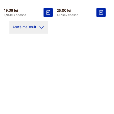
19,39 lei
25,00 lei
1,94 lei
/ ceașcă
4,17 lei
/ ceașcă
Arată mai mult