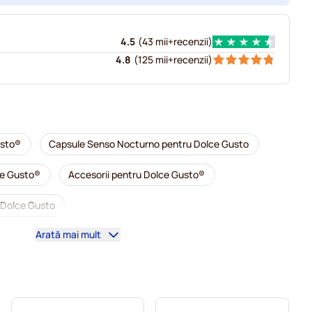
4.5
(
43 mii+
recenzii
)
4.8
(
125 mii+
recenzii
)
usto®
Capsule Senso Nocturno pentru Dolce Gusto
ce Gusto®
Accesorii pentru Dolce Gusto®
 Dolce Gusto
Arată mai mult
ntru Dolce Gusto
entru Dolce Gusto
entru Dolce Gusto
Caffè Borbone pentru Dolce Gusto