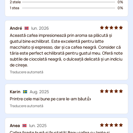
2 stele
0%
1 stea
0%
André
Iun. 2026
Această cafea impresionează prin aroma sa plăcută și
gustul bine echilibrat. Este excelentă pentru latte
macchiato și espresso, dar și ca cafea neagră. Consider că
tăria este perfect echilibrată pentru gustul meu. Oferă note
subtile de ciocolată neagră, o dulceață delicată și un indiciu
de cireșe.
Traducere automată
Karin
Aug. 2025
Printre cele mai bune pe care le-am băut👍
Traducere automată
Anea
Iun. 2025
Cafea foarte bună și fructată! Beau cafea cu lapte și