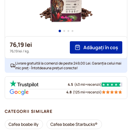
76,19 lei
Adăugați în coș
76,19 lei
/ kg.
Livrare gratuită la comenzi de peste 249,00 Lei. Garanția celui mai
mic preț - Întotdeauna prețuri corecte!
4.5
(
43 mii+
recenzii
)
4.8
(
125 mii+
recenzii
)
CATEGORII SIMILARE
Cafea boabe illy
Cafea boabe Starbucks®