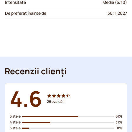
Intensitate
Medie (5/10)
De preferat înainte de
30.11.2027
Recenzii clienți
4.6
26
evaluări
5 stele
61%
4 stele
31%
3 stele
8%