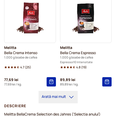
Melitta
Melitta
Bella Crema Intenso
Bella Crema Espresso
1.000 g boabe de cafea
1.000 g boabe de cafea
Espresso
10 Intensitate
4.7
(
25
)
4.8
(
19
)
77,69 lei
89,89 lei
77,69 lei
/ kg.
89,89 lei
/ kg.
Arată mai mult
DESCRIERE
Melitta BellaCrema Selection des Jahres (‘Selecția anului’)