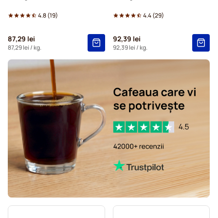
4.8
(
19
)
4.4
(
29
)
87,29 lei
92,39 lei
87,29 lei
/ kg.
92,39 lei
/ kg.