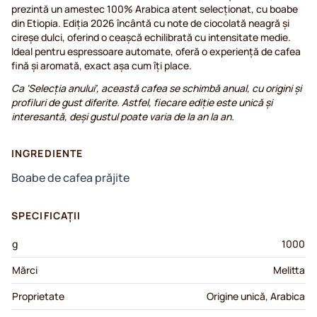
prezintă un amestec 100% Arabica atent selecționat, cu boabe
din Etiopia. Ediția 2026 încântă cu note de ciocolată neagră și
cireșe dulci, oferind o ceașcă echilibrată cu intensitate medie.
Ideal pentru espressoare automate, oferă o experiență de cafea
fină și aromată, exact așa cum îți place.
Ca ‘Selecția anului’, această cafea se schimbă anual, cu origini și
profiluri de gust diferite. Astfel, fiecare ediție este unică și
interesantă, deși gustul poate varia de la an la an.
INGREDIENTE
Boabe de cafea prăjite
SPECIFICAȚII
g
1000
Mărci
Melitta
Proprietate
Origine unică, Arabica