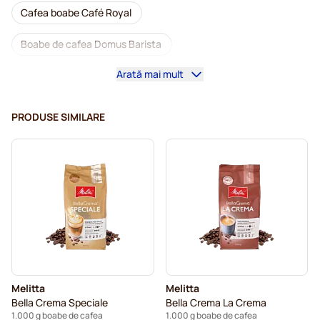
Cafea boabe Café Royal
Boabe de cafea Domus Barista
Arată mai mult
Mașini de cafea pentru boabe de cafea
Cafea boabe decafeinizată
Cafea boabe L'OR
PRODUSE SIMILARE
Cafea boabe Segafredo
Cafea boabe Caffè Borbone
Cafea boabe Merrild
Cafea boabe Garibaldi
Cafea boabe Tonino Lamborghini
Cafea boabe Gimoka
Boabe de cafea Kaffekapslen
Cafea boabe Delonghi espresso
Melitta
Melitta
Bella Crema Speciale
Bella Crema La Crema
1.000 g boabe de cafea
1.000 g boabe de cafea