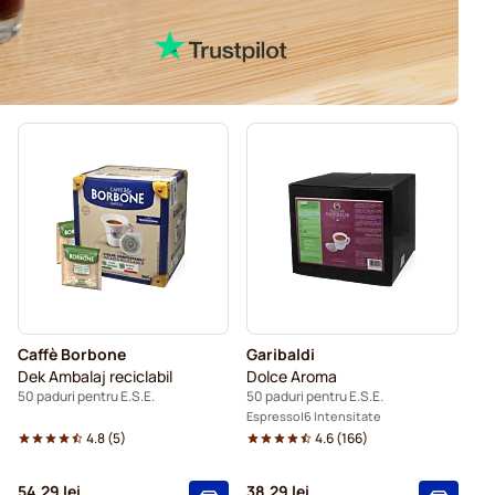
Caffè Borbone
Garibaldi
Dek Ambalaj reciclabil
Dolce Aroma
50 paduri pentru E.S.E.
50 paduri pentru E.S.E.
Espresso
6 Intensitate
4.8
(
5
)
4.6
(
166
)
54,29 lei
38,29 lei