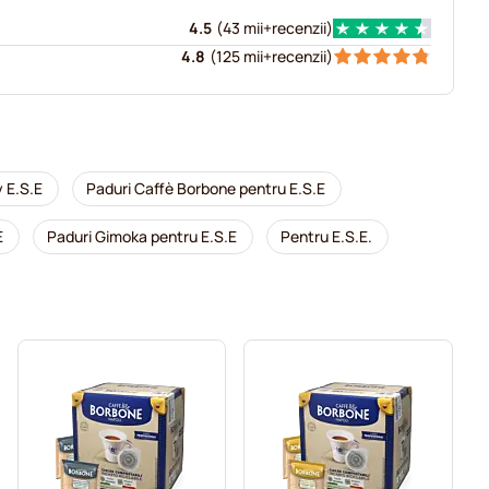
4.5
(
43 mii+
recenzii
)
4.8
(
125 mii+
recenzii
)
y E.S.E
Paduri Caffè Borbone pentru E.S.E
E
Paduri Gimoka pentru E.S.E
Pentru E.S.E.