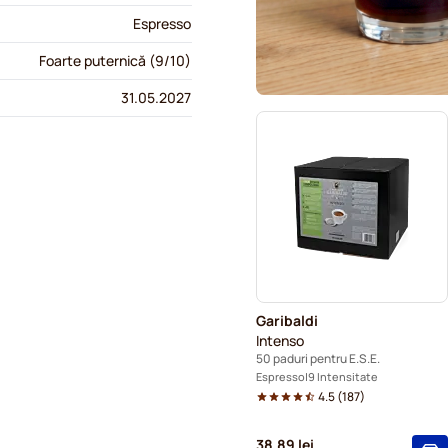
Espresso
Foarte puternică (9/10)
31.05.2027
Garibaldi
Intenso
50 paduri pentru E.S.E.
Espresso
9 Intensitate
4.5
(
187
)
38,89 lei