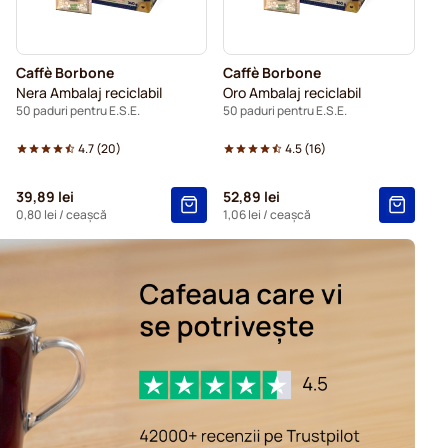
Caffè Borbone
Caffè Borbone
Nera Ambalaj reciclabil
Oro Ambalaj reciclabil
50 paduri pentru E.S.E.
50 paduri pentru E.S.E.
4.7
(
20
)
4.5
(
16
)
39,89 lei
52,89 lei
0,80 lei
/ ceașcă
1,06 lei
/ ceașcă