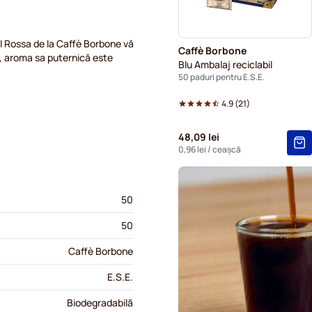
l Rossa de la Caffè Borbone vă
Caffè Borbone
so, aroma sa puternică este
Blu Ambalaj reciclabil
50 paduri pentru E.S.E.
4.9
(
21
)
48,09 lei
0,96 lei
/ ceașcă
50
50
Caffè Borbone
E.S.E.
Biodegradabilă