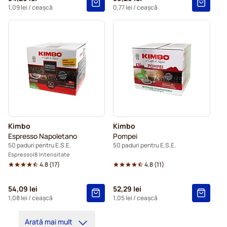
1,09 lei
/ ceașcă
0,77 lei
/ ceașcă
Kimbo
Kimbo
Espresso Napoletano
Pompei
50 paduri pentru E.S.E.
50 paduri pentru E.S.E.
Espresso
8 Intensitate
4.8
(
17
)
4.8
(
11
)
54,09 lei
52,29 lei
1,08 lei
/ ceașcă
1,05 lei
/ ceașcă
Arată mai mult