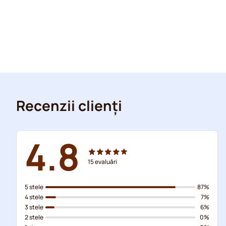
Recenzii clienți
4.8
15
evaluări
5 stele
87%
4 stele
7%
3 stele
6%
2 stele
0%