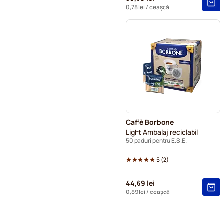
0,78 lei
/ ceașcă
Caffè Borbone
Light Ambalaj reciclabil
50 paduri pentru E.S.E.
5
(
2
)
44,69 lei
0,89 lei
/ ceașcă