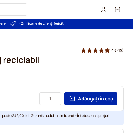
Coș
gere
+2 milioane de clienți fericiți
4.8
(15)
reciclabil
.
Adăugați în coș
e peste 249,00 Lei. Garanția celui mai mic preț - Întotdeauna prețuri