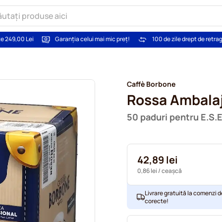
te 249,00 Lei
Garanția celui mai mic preț!
100 de zile drept de retra
Caffè Borbone
Rossa Ambalaj 
50 paduri pentru E.S.E
42,89 lei
0,86 lei
/ ceașcă
Livrare gratuită la comenzi d
corecte!