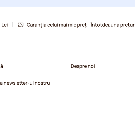
 Lei
Garanția celui mai mic preț - Întotdeauna prețur
vă
Despre noi
la newsletter-ul nostru