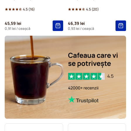
4.5
(
16
)
4.5
(
20
)
45,59 lei
46,39 lei
0,91 lei
/ ceașcă
0,93 lei
/ ceașcă