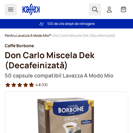
Cautare
Coș
+2 milioane de clienți fericiți
100 de zile drept de retragere
Livrare gratuită la comenzi de peste 249,00 Lei
Garanția celui mai mic preț!
Mergeti la Continut
Pentru Lavazza A Modo Mio®
Don Carlo Miscela Dek (Decafeinizată)
Caffè Borbone
Don Carlo Miscela Dek
(Decafeinizată)
50 capsule compatibil Lavazza A Modo Mio
4.8
(13)