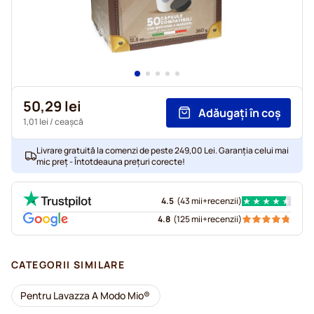
50,29 lei
Adăugați în coș
1,01 lei
/ ceașcă
Livrare gratuită la comenzi de peste 249,00 Lei. Garanția celui mai
mic preț - Întotdeauna prețuri corecte!
4.5
(
43 mii+
recenzii
)
4.8
(
125 mii+
recenzii
)
CATEGORII SIMILARE
Pentru Lavazza A Modo Mio®