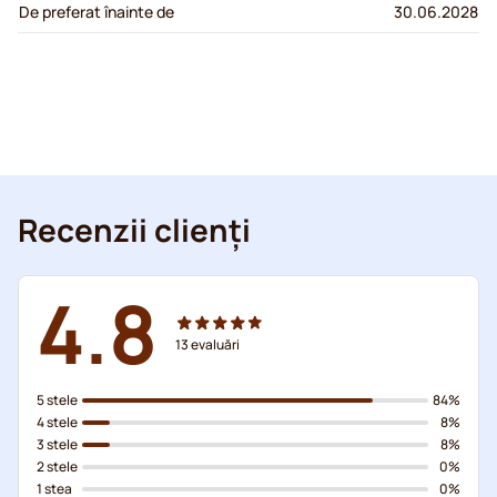
De preferat înainte de
30.06.2028
Recenzii clienți
4.8
13
evaluări
5 stele
84%
4 stele
8%
3 stele
8%
2 stele
0%
1 stea
0%