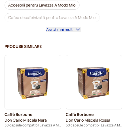
Accesorii pentru Lavazza A Modo Mio
Cafea decafeinizată pentru Lavazza A Modo Mio
Arată mai mult
Detartrare și întreținere pentru Lavazza A Modo Mio
Caffè Borbone pentru Lavazza a Modo Mio
PRODUSE SIMILARE
Capsule cafea Dolce Vita pentru Lavazza A Modo Mio
Capsule cafea Gimoka pentru Lavazza A Modo Mio
Capsule pentru Lavazza A Modo Mio®
Caffè Borbone
Caffè Borbone
Don Carlo Miscela Nera
Don Carlo Miscela Rossa
50 capsule compatibil Lavazza A Modo Mio
50 capsule compatibil Lavazza A Modo Mio