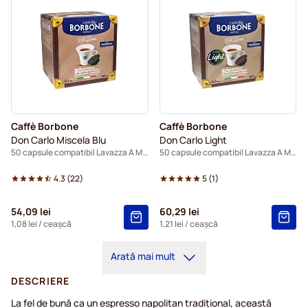
Caffè Borbone
Caffè Borbone
Don Carlo Miscela Blu
Don Carlo Light
50 capsule compatibil Lavazza A Modo Mio
50 capsule compatibil Lavazza A Modo Mio
4.3
(
22
)
5
(
1
)
54,09 lei
60,29 lei
1,08 lei
/ ceașcă
1,21 lei
/ ceașcă
Arată mai mult
DESCRIERE
La fel de bună ca un espresso napolitan tradițional, această