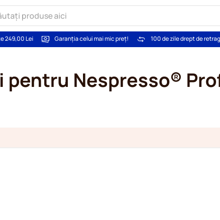
te 249,00 Lei
Garanția celui mai mic preț!
100 de zile drept de retra
i pentru Nespresso® Pro