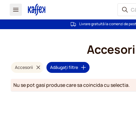
Livrare gratuită la comenzi de pes
Mergeti la Continut
Accesori
Accesorii
Adăugați filtre
Nu se pot gasi produse care sa coincida cu selectia.