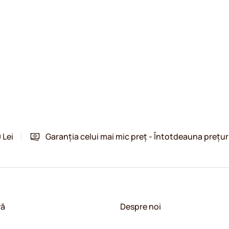
 Lei
Garanția celui mai mic preț - Întotdeauna prețur
vă
Despre noi