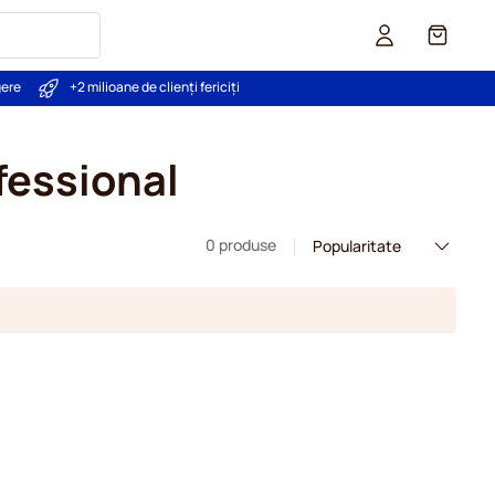
Coș
gere
+2 milioane de clienți fericiți
fessional
0 produse