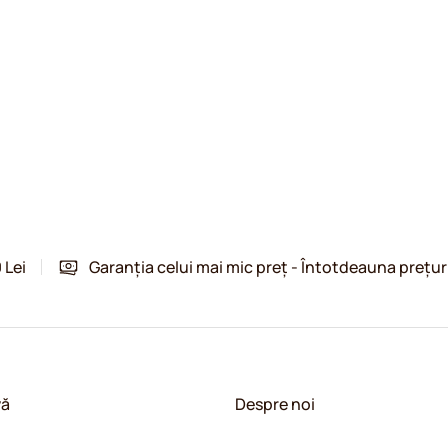
 Lei
Garanția celui mai mic preț - Întotdeauna prețur
vă
Despre noi