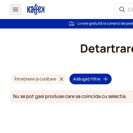
Livrare gratuită la comenzi de pes
Mergeti la Continut
Detartrar
Întreținere și curățare
Adăugați filtre
Nu se pot gasi produse care sa coincida cu selectia.