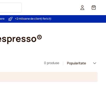
Coș
gere
+2 milioane de clienți fericiți
Nespresso®
0 produse