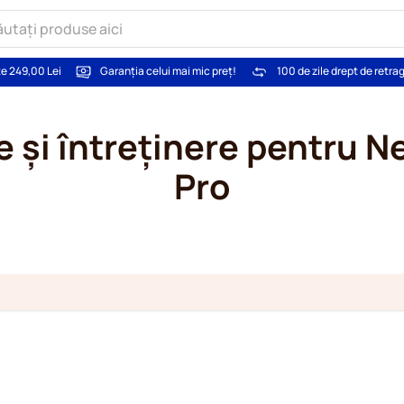
te 249,00 Lei
Garanția celui mai mic preț!
100 de zile drept de retra
e și întreținere pentru 
Pro