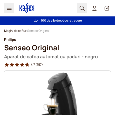
Cautare
Coș
100 de zile drept de retragere
Livrare gratuită la comenzi de peste 249,00 Lei
Mergeti la Continut
Mașini de cafea
Senseo Original
Philips
Senseo Original
Aparat de cafea automat cu paduri - negru
4.7
(757)