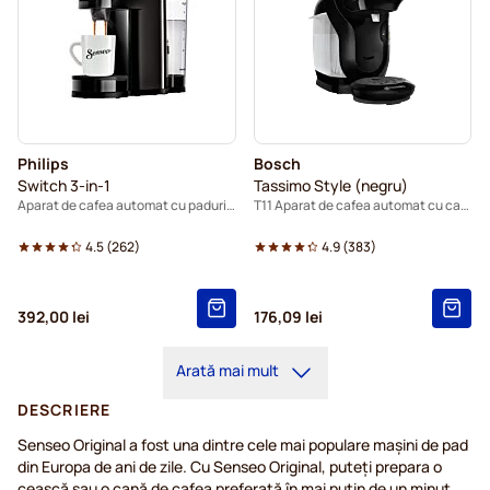
Philips
Bosch
Switch 3-in-1
Tassimo Style (negru)
Aparat de cafea automat cu paduri - negru
T11 Aparat de cafea automat cu capsule
4.5
(
262
)
4.9
(
383
)
392,00 lei
176,09 lei
Arată mai mult
DESCRIERE
Senseo Original a fost una dintre cele mai populare mașini de pad
din Europa de ani de zile. Cu Senseo Original, puteți prepara o
ceașcă sau o cană de cafea preferată în mai puțin de un minut.