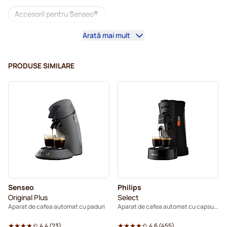
Accesorii pentru Senseo®
Arată mai mult
Cafea decafeinizată pentru Senseo
Detartrare și întreținere pentru Senseo
PRODUSE SIMILARE
Paduri cafea Segafredo pentru Senseo
Paduri cafea Café Royal pentru Senseo
Paduri pentru Senseo®
Paduri cafea Merrild pentru Senseo
Paduri cafea Friele pentru Senseo
Senseo
Philips
Paduri cafea Marcilla pentru Senseo
Original Plus
Select
Aparat de cafea automat cu paduri
Aparat de cafea automat cu capsule - negru
Paduri Gimoka pentru Senseo
Paduri pentru Senseo
4.4
(
23
)
4.6
(
455
)