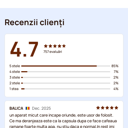
Recenzii clienți
4.7
757
evaluări
5 stele
85%
4 stele
7%
3 stele
2%
2 stele
2%
1 stea
4%
BALICA
Dec. 2025
un aparat micut care incape oriunde, este usor de folosit.
Ce ma deranjeaza este ca la capsula dupa ce face cafeaua
ramane foarte multa apa, nu stiu daca e normal.In rest imi