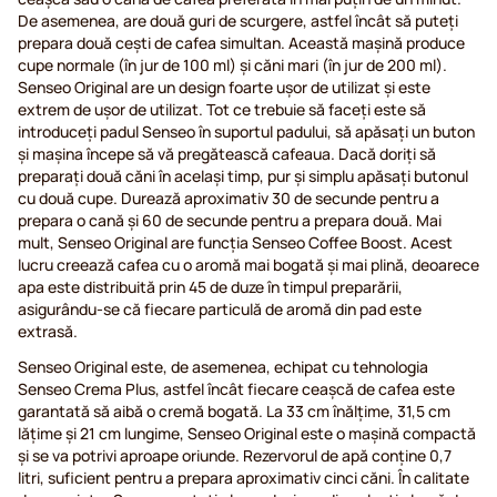
De asemenea, are două guri de scurgere, astfel încât să puteți
prepara două cești de cafea simultan. Această mașină produce
cupe normale (în jur de 100 ml) și căni mari (în jur de 200 ml).
Senseo Original are un design foarte ușor de utilizat și este
extrem de ușor de utilizat. Tot ce trebuie să faceți este să
introduceți padul Senseo în suportul padului, să apăsați un buton
și mașina începe să vă pregătească cafeaua. Dacă doriți să
preparați două căni în același timp, pur și simplu apăsați butonul
cu două cupe. Durează aproximativ 30 de secunde pentru a
prepara o cană și 60 de secunde pentru a prepara două. Mai
mult, Senseo Original are funcția Senseo Coffee Boost. Acest
lucru creează cafea cu o aromă mai bogată și mai plină, deoarece
apa este distribuită prin 45 de duze în timpul preparării,
asigurându-se că fiecare particulă de aromă din pad este
extrasă.
Senseo Original este, de asemenea, echipat cu tehnologia
Senseo Crema Plus, astfel încât fiecare ceașcă de cafea este
garantată să aibă o cremă bogată. La 33 cm înălțime, 31,5 cm
lățime și 21 cm lungime, Senseo Original este o mașină compactă
și se va potrivi aproape oriunde. Rezervorul de apă conține 0,7
litri, suficient pentru a prepara aproximativ cinci căni. În calitate