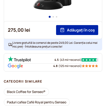
275,00 lei
Adăugați în coș
Livrare gratuită la comenzi de peste 249,00 Lei. Garanția celui mai
mic preț - Întotdeauna prețuri corecte!
4.5
(
43 mii+
recenzii
)
4.8
(
125 mii+
recenzii
)
CATEGORII SIMILARE
Black Coffee for Senseo®
Paduri cafea Café Royal pentru Senseo