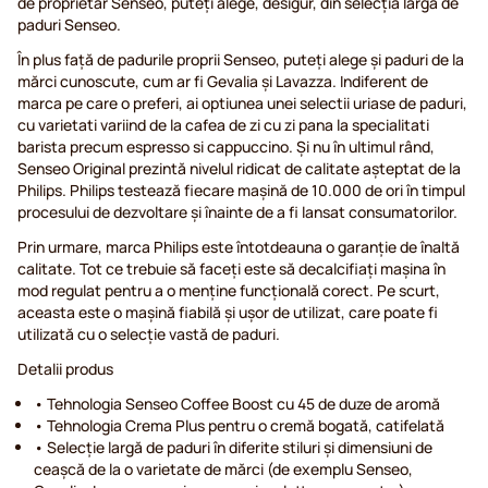
de proprietar Senseo, puteți alege, desigur, din selecția largă de
paduri Senseo.
În plus față de padurile proprii Senseo, puteți alege și paduri de la
mărci cunoscute, cum ar fi Gevalia și Lavazza. Indiferent de
marca pe care o preferi, ai optiunea unei selectii uriase de paduri,
cu varietati variind de la cafea de zi cu zi pana la specialitati
barista precum espresso si cappuccino. Și nu în ultimul rând,
Senseo Original prezintă nivelul ridicat de calitate așteptat de la
Philips. Philips testează fiecare mașină de 10.000 de ori în timpul
procesului de dezvoltare și înainte de a fi lansat consumatorilor.
Prin urmare, marca Philips este întotdeauna o garanție de înaltă
calitate. Tot ce trebuie să faceți este să decalcifiați mașina în
mod regulat pentru a o menține funcțională corect. Pe scurt,
aceasta este o mașină fiabilă și ușor de utilizat, care poate fi
utilizată cu o selecție vastă de paduri.
Detalii produs
• Tehnologia Senseo Coffee Boost cu 45 de duze de aromă
• Tehnologia Crema Plus pentru o cremă bogată, catifelată
• Selecție largă de paduri în diferite stiluri și dimensiuni de
ceașcă de la o varietate de mărci (de exemplu Senseo,