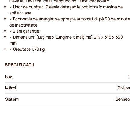
Gevalia, Lavazza, ceai, cappuccino, latte, cacao etc.)
• Ușor de curățat. Piesele detașabile pot intra în mașina de
spălat vase.
• Economie de energie: se oprește automat după 30 de minute
de inactivitate
• 2 ani garanție
• Dimensiuni: (Lățime x Lungime x Înălțime) 213 x 315 x 330
mm
• Greutate 1,70 kg
SPECIFICAȚII
buc.
1
Mărci
Philips
Sistem
Senseo