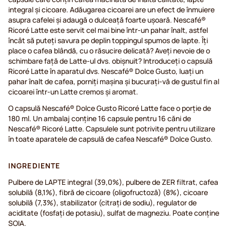
integral și cicoare. Adăugarea cicoarei are un efect de înmuiere
asupra cafelei și adaugă o dulceață foarte ușoară. Nescafé®
Ricoré Latte este servit cel mai bine într-un pahar înalt, astfel
încât să puteți savura pe deplin toppingul spumos de lapte. Îți
place o cafea blândă, cu o răsucire delicată? Aveți nevoie de o
schimbare față de Latte-ul dvs. obișnuit? Introduceți o capsulă
Ricoré Latte în aparatul dvs. Nescafé® Dolce Gusto, luați un
pahar înalt de cafea, porniți mașina și bucurați-vă de gustul fin al
cicoarei într-un Latte cremos și aromat.
O capsulă Nescafé® Dolce Gusto Ricoré Latte face o porție de
180 ml. Un ambalaj conține 16 capsule pentru 16 căni de
Nescafé® Ricoré Latte. Capsulele sunt potrivite pentru utilizare
în toate aparatele de capsulă de cafea Nescafé® Dolce Gusto.
INGREDIENTE
Pulbere de LAPTE integral (39,0%), pulbere de ZER filtrat, cafea
solubilă (8,1%), fibră de cicoare (oligofructoză) (8%), cicoare
solubilă (7,3%), stabilizator (citrați de sodiu), regulator de
aciditate (fosfați de potasiu), sulfat de magneziu. Poate conține
SOIA.