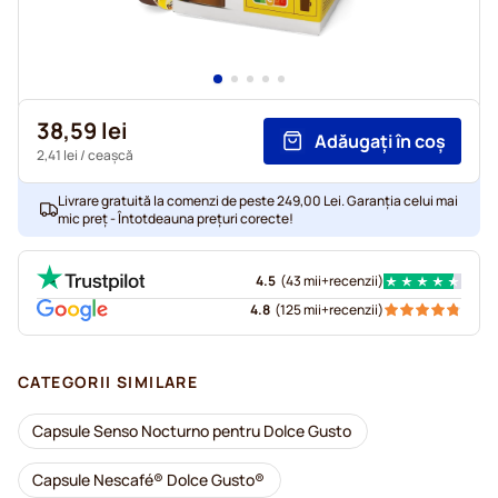
38,59 lei
Adăugați în coș
2,41 lei
/ ceașcă
Livrare gratuită la comenzi de peste 249,00 Lei. Garanția celui mai
mic preț - Întotdeauna prețuri corecte!
4.5
(
43 mii+
recenzii
)
4.8
(
125 mii+
recenzii
)
CATEGORII SIMILARE
Capsule Senso Nocturno pentru Dolce Gusto
Capsule Nescafé® Dolce Gusto®