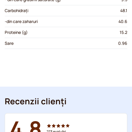
Carbohidrați
48.1
-din care zaharuri
40.6
Proteine (g)
15.2
Sare
0.96
Recenzii clienți
4.8
273
evaluări