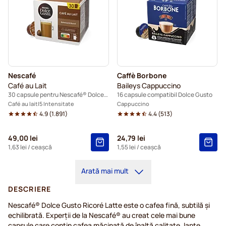
Nescafé
Caffè Borbone
Café au Lait
Baileys Cappuccino
30 capsule pentru Nescafé® Dolce Gusto
16 capsule compatibil Dolce Gusto
Café au lait
5 Intensitate
Cappuccino
4.9
(
1.891
)
4.4
(
513
)
49,00 lei
24,79 lei
1,63 lei
/ ceașcă
1,55 lei
/ ceașcă
Arată mai mult
DESCRIERE
Nescafé® Dolce Gusto Ricoré Latte este o cafea fină, subtilă și
echilibrată. Experții de la Nescafé® au creat cele mai bune
capsule care conțin cafea măcinată de înaltă calitate, lapte