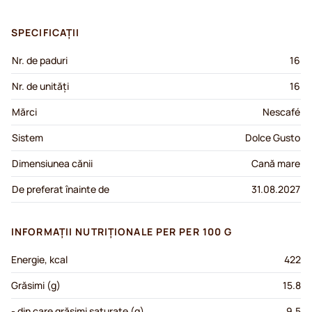
SPECIFICAȚII
Nr. de paduri
16
Nr. de unități
16
Mărci
Nescafé
Sistem
Dolce Gusto
Dimensiunea cănii
Cană mare
De preferat înainte de
31.08.2027
INFORMAȚII NUTRIȚIONALE PER PER 100 G
Energie, kcal
422
Grăsimi (g)
15.8
- din care grăsimi saturate (g)
9.5