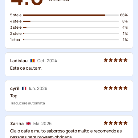
5 stele
86%
4 stele
8%
3 stele
4%
2 stele
1%
1 stea
1%
Ladislau
Oct. 2024
Este ce cautam.
cyril
Iun. 2026
Top
Traducere automată
Zarina
Mai 2026
Ola o cafe è muito saboroso gosto muito e recomendo as
pessoas para provrem obrigada