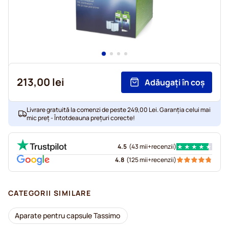
213,00 lei
Adăugați în coș
Livrare gratuită la comenzi de peste 249,00 Lei. Garanția celui mai
mic preț - Întotdeauna prețuri corecte!
4.5
(
43 mii+
recenzii
)
4.8
(
125 mii+
recenzii
)
CATEGORII SIMILARE
Aparate pentru capsule Tassimo