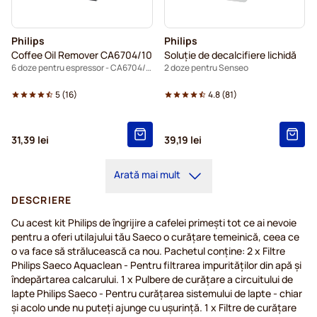
Philips
Philips
Coffee Oil Remover CA6704/10
Soluție de decalcifiere lichidă
6 doze pentru espressor - CA6704/10
2 doze pentru Senseo
5
(
16
)
4.8
(
81
)
31,39 lei
39,19 lei
Arată mai mult
DESCRIERE
Cu acest kit Philips de îngrijire a cafelei primeşti tot ce ai nevoie
pentru a oferi utilajului tău Saeco o curăţare temeinică, ceea ce
o va face să strălucească ca nou. Pachetul conține: 2 x Filtre
Philips Saeco Aquaclean - Pentru filtrarea impurităților din apă și
îndepărtarea calcarului. 1 x Pulbere de curățare a circuitului de
lapte Philips Saeco - Pentru curățarea sistemului de lapte - chiar
și acolo unde nu puteți ajunge cu ușurință. 1 x Filtre de curățare