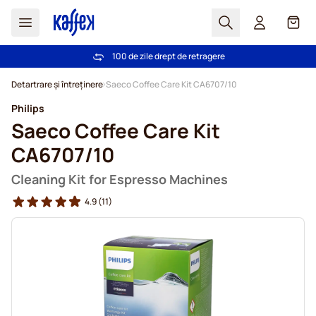
Cautare
Coș
100 de zile drept de retragere
Livrare gratuită la comenzi de peste 249,00 Lei
Mergeti la Continut
Detartrare și întreținere
Saeco Coffee Care Kit CA6707/10
Philips
Saeco Coffee Care Kit
CA6707/10
Cleaning Kit for Espresso Machines
4.9
(11)