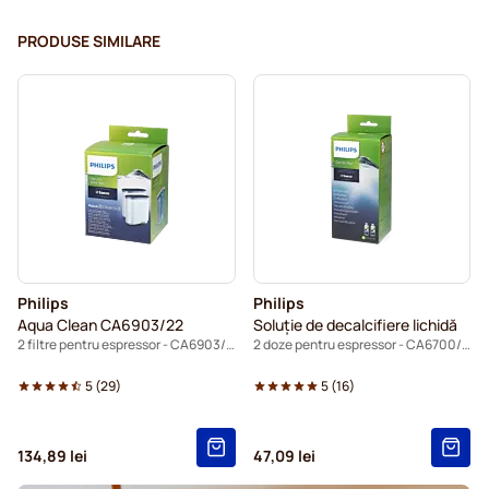
PRODUSE SIMILARE
Philips
Philips
Aqua Clean CA6903/22
Soluție de decalcifiere lichidă
2 filtre pentru espressor - CA6903/22
2 doze pentru espressor - CA6700/22
5
(
29
)
5
(
16
)
134,89 lei
47,09 lei