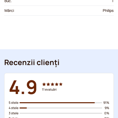
buc.
1
Mărci
Philips
Recenzii clienți
4.9
11
evaluări
5 stele
91%
4 stele
9%
3 stele
0%