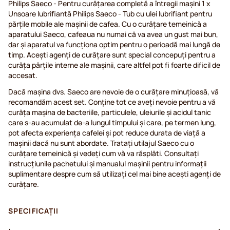
Philips Saeco - Pentru curățarea completă a întregii mașini 1 x
Unsoare lubrifiantă Philips Saeco - Tub cu ulei lubrifiant pentru
părțile mobile ale mașinii de cafea. Cu o curăţare temeinică a
aparatului Saeco, cafeaua nu numai că va avea un gust mai bun,
dar şi aparatul va funcţiona optim pentru o perioadă mai lungă de
timp. Acești agenți de curățare sunt special concepuți pentru a
curăța părțile interne ale mașinii, care altfel pot fi foarte dificil de
accesat.
Dacă mașina dvs. Saeco are nevoie de o curățare minuțioasă, vă
recomandăm acest set. Conține tot ce aveți nevoie pentru a vă
curăța mașina de bacteriile, particulele, uleiurile și acidul tanic
care s-au acumulat de-a lungul timpului și care, pe termen lung,
pot afecta experiența cafelei și pot reduce durata de viață a
mașinii dacă nu sunt abordate. Trataţi utilajul Saeco cu o
curăţare temeinică şi vedeţi cum vă va răsplăti. Consultați
instrucțiunile pachetului și manualul mașinii pentru informații
suplimentare despre cum să utilizați cel mai bine acești agenți de
curățare.
SPECIFICAȚII