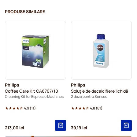
PRODUSE SIMILARE
Philips
Philips
Coffee Care Kit CA6707/10
Soluție de decalcifiere lichidă
Cleaning Kit for Espresso Machines
2 doze pentru Senseo
4.9
(
11
)
4.8
(
81
)
213,00 lei
39,19 lei