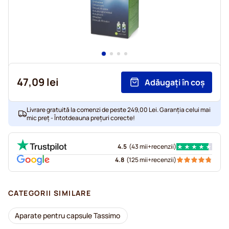
47,09 lei
Adăugați în coș
Livrare gratuită la comenzi de peste 249,00 Lei. Garanția celui mai
mic preț - Întotdeauna prețuri corecte!
4.5
(
43 mii+
recenzii
)
4.8
(
125 mii+
recenzii
)
CATEGORII SIMILARE
Aparate pentru capsule Tassimo