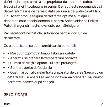
de întreținere pe care tu, ca proprietar de aparat de cafea, ar
trebui să o iei întotdeauna în serios. De fapt, este recomandat să
detartrați mașina de cafea o dată pe lună și cel puțin o dată la 2
luni. Acest produs asigură detartrarea optimă a utilajului,
deoarece este special conceput pentru Saeco chiar de Philips.
Puteți fi sigur că mașina dvs. este pe mâini sigure.
Pachetul conţine 2 sticle, suficiente pentru 2 cicluri de
detartrare.
Cu o detartrare, se obţin următoarele beneficii:
• Mai puţin zgomot în timpul fabricării cafelei
• Aparatul se prepară la temperatura potrivită
• Durata de viaţă a aparatului este prelungită
• Sunt prevenite defecţiunile
• Gust mai bun al cafelei Trataţi aparatul de cafea Saeco cu un
detartrare - şi lăsaţi-l să revină în favoarea preparării băuturilor
perfecte, ceaşcă după ceaşcă.
SPECIFICAȚII
buc.
2