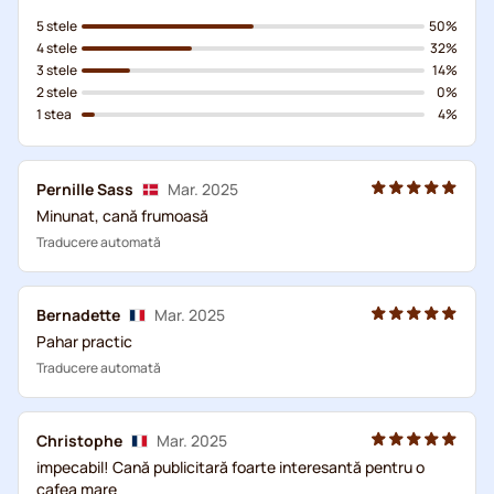
5 stele
50%
4 stele
32%
3 stele
14%
2 stele
0%
1 stea
4%
Pernille Sass
Mar. 2025
Minunat, cană frumoasă
Traducere automată
Bernadette
Mar. 2025
Pahar practic
Traducere automată
Christophe
Mar. 2025
impecabil! Cană publicitară foarte interesantă pentru o
cafea mare