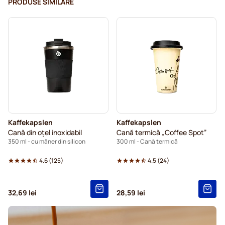
PRODUSE SIMILARE
Kaffekapslen
Kaffekapslen
Cană din oțel inoxidabil
Cană termică „Coffee Spot”
350 ml - cu mâner din silicon
300 ml - Cană termică
4.6
(
125
)
4.5
(
24
)
32,69 lei
28,59 lei