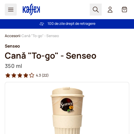
Cautare
Coș
100 de zile drept de retragere
Livrare gratuită la comenzi de peste 249,00 Lei
Mergeti la Continut
Accesorii
Cană "To-go" - Senseo
Senseo
Cană "To-go" - Senseo
350 ml
4.3
(22)