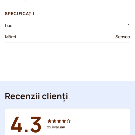
SPECIFICAȚII
buc.
1
Mărci
Senseo
Recenzii clienți
4.3
22
evaluări