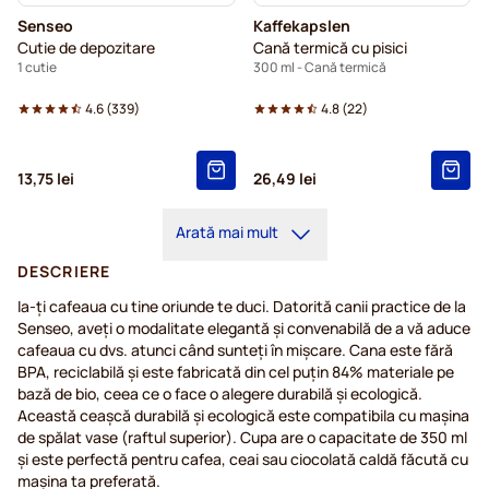
Senseo
Kaffekapslen
Cutie de depozitare
Cană termică cu pisici
1 cutie
300 ml - Cană termică
4.6
(
339
)
4.8
(
22
)
13,75 lei
26,49 lei
Arată mai mult
DESCRIERE
Ia-ți cafeaua cu tine oriunde te duci. Datorită canii practice de la
Senseo, aveți o modalitate elegantă și convenabilă de a vă aduce
cafeaua cu dvs. atunci când sunteți în mișcare. Cana este fără
BPA, reciclabilă și este fabricată din cel puțin 84% materiale pe
bază de bio, ceea ce o face o alegere durabilă și ecologică.
Această ceașcă durabilă și ecologică este compatibila cu mașina
de spălat vase (raftul superior). Cupa are o capacitate de 350 ml
și este perfectă pentru cafea, ceai sau ciocolată caldă făcută cu
mașina ta preferată.