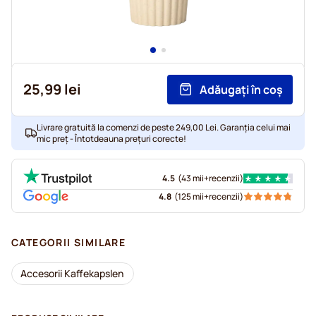
25,99 lei
Adăugați în coș
Livrare gratuită la comenzi de peste 249,00 Lei. Garanția celui mai
mic preț - Întotdeauna prețuri corecte!
4.5
(
43 mii+
recenzii
)
4.8
(
125 mii+
recenzii
)
CATEGORII SIMILARE
Accesorii Kaffekapslen