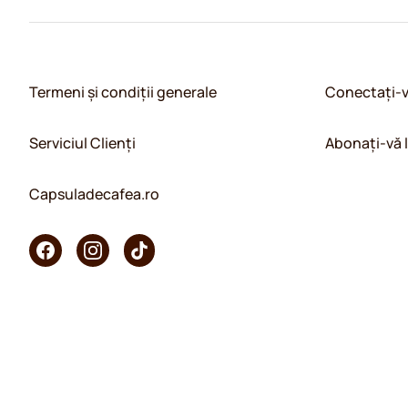
Termeni și condiții generale
Conectați-
Serviciul Clienți
Abonați-vă 
Capsuladecafea.ro
Copyright © 2026 KaffeK. Toate drepturile rezervate.