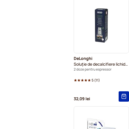
DeLonghi
Soluție de decalcifiere lichidă Eco Decalk DLSC202
2 doze pentru espressor
5
(
11
)
32,09 lei