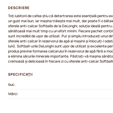
DESCRIERE
Toți iubitorii de cafea știu că detartrarea este esențială pentru e
un gust mai bun, iar mașina trăiește mai mult, dar poate fi o băta
sferele anti-calcar Softballs de la DeLonghi, soluția ideală pentr
sănătoasă mai mult timp cu un efort minim. Fiecare pachet conține
sunt incredibil de ușor de utilizat. Pur și simplu introduceți unul di
sferele anti-calcar în rezervorul de apă al mașinii și înlocuiți-l odată
luni). Softball-urile DeLonghi sunt ușor de utilizat și excelente pe
produs previne formarea calcarului în rezervorul de apă fără a modi
a elimina sărurile minerale importante. Păstrați-vă mașina sănăto
cremoasă și delicioasă în fiecare zi cu sferele anti-calcar Softball
SPECIFICAȚII
buc.
Mărci