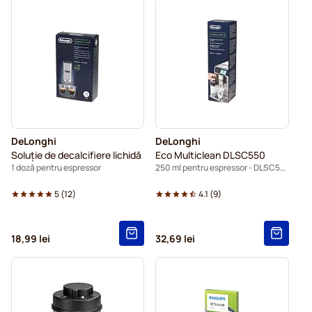
DeLonghi
DeLonghi
Soluție de decalcifiere lichidă
Eco Multiclean DLSC550
1 doză pentru espressor
250 ml pentru espressor - DLSC550
5
(
12
)
4.1
(
9
)
18,99 lei
32,69 lei