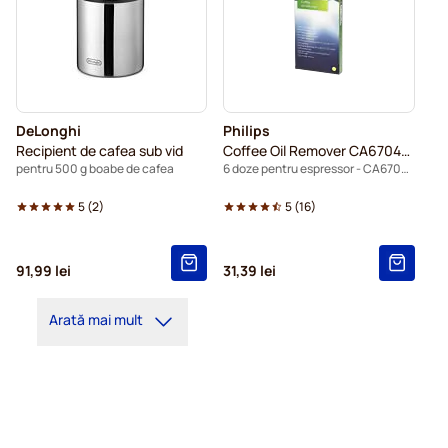
DeLonghi
Philips
Recipient de cafea sub vid
Coffee Oil Remover CA6704/10
pentru 500 g boabe de cafea
6 doze pentru espressor - CA6704/10
5
(
2
)
5
(
16
)
91,99 lei
31,39 lei
Arată mai mult