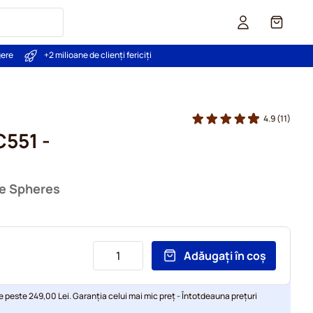
Coș
gere
+2 milioane de clienți fericiți
4.9
(11)
C551 -
le Spheres
Adăugați în coș
e peste 249,00 Lei. Garanția celui mai mic preț - Întotdeauna prețuri