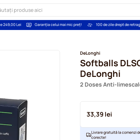
te 249,00 Lei
Garanția celui mai mic preț!
100 de zile drept de retra
DeLonghi
Softballs DLS
DeLonghi
2 Doses Anti-limesca
33,39 lei
Livrare gratuită la comenzi d
corecte!