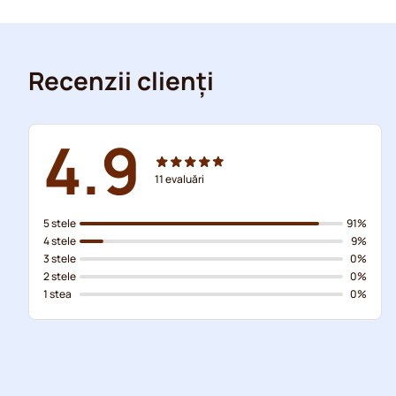
Recenzii clienți
4.9
11
evaluări
5 stele
91%
4 stele
9%
3 stele
0%
2 stele
0%
1 stea
0%