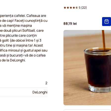
5
(
22
)
xperiența cafelei. Cafeaua are
ie de cap! Faceți cunoștință cu
88,19 lei
u a vă menține mașina
 două plicuri Softball, care
ntre plicurile care conțin
 golit (de obicei între 1 și 3
ntru tine și mașina ta! Acest
fica mirosul și gustul apei sau
asă și bucurați-vă de o cafea
s de la DeLonghi.
2
DeLonghi