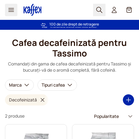
Cautare
Coș
+2 milioane de clienți fericiți
100 de zile drept de retragere
Livrare gratuită la comenzi de peste 249,00 Lei
Garanția celui mai mic preț!
Mergeti la Continut
Cafea decafeinizată pentru
Tassimo
Comandați din gama de cafea decafeinizată pentru Tassimo și
bucurați-vă de o aromă completă, fără cofeină.
Marca
Tipuri cafea
Decofeinizată
2 produse