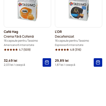
Café Hag
L'OR
Crema Fără Cofeină
Decafeinizat
16 capsule pentru Tassimo
16 capsule pentru Tassimo
Americano
5 Intensitate
Espresso
5 Intensitate
4.7
(509)
4.8
(316)
32,49 lei
29,89 lei
2,03 lei
/ ceașcă
1,87 lei
/ ceașcă