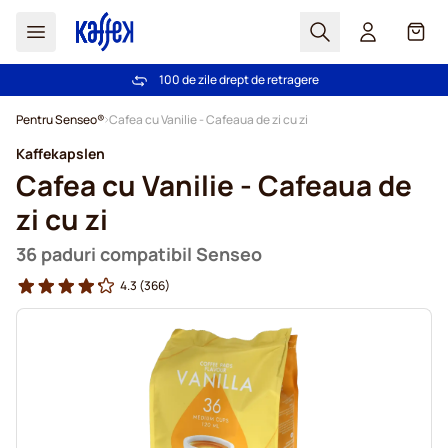
Cautare
Coș
100 de zile drept de retragere
Livrare gratuită la comenzi de peste 249,00 Lei
Mergeti la Continut
Pentru Senseo®
Cafea cu Vanilie - Cafeaua de zi cu zi
Kaffekapslen
Cafea cu Vanilie - Cafeaua de
zi cu zi
36 paduri compatibil Senseo
4.3
(366)