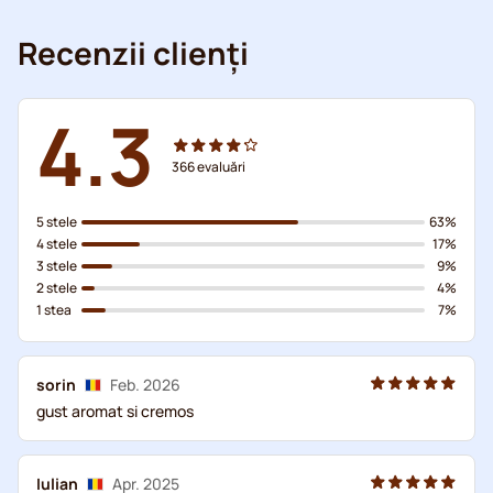
Recenzii clienți
4.3
366
evaluări
5 stele
63%
4 stele
17%
3 stele
9%
2 stele
4%
1 stea
7%
sorin
Feb. 2026
gust aromat si cremos
Iulian
Apr. 2025