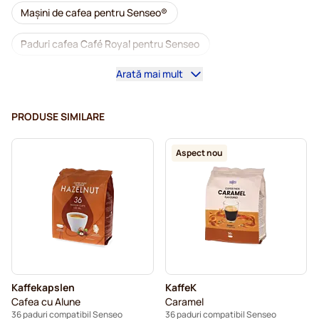
Mașini de cafea pentru Senseo®
Paduri cafea Café Royal pentru Senseo
Arată mai mult
Accesorii pentru Senseo®
Cafea decafeinizată pentru Senseo
PRODUSE SIMILARE
Detartrare și întreținere pentru Senseo
Aspect nou
Paduri cafea Segafredo pentru Senseo
Paduri cafea Café Royal pentru Senseo
Paduri pentru Senseo®
Paduri cafea Merrild pentru Senseo
Kaffekapslen
KaffeK
Paduri cafea Friele pentru Senseo
Cafea cu Alune
Caramel
36 paduri compatibil Senseo
36 paduri compatibil Senseo