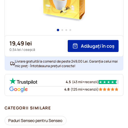
19,49 lei
Adăugați în coș
0,54 lei
/ ceașcă
Livrare gratuită la comenzi de peste 249,00 Lei. Garanția celui mai
mic preț - Întotdeauna prețuri corecte!
4.5
(
43 mii+
recenzii
)
4.8
(
125 mii+
recenzii
)
CATEGORII SIMILARE
Paduri Senseo pentru Senseo