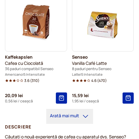
Kaffekapslen
Senseo
Cafea cu Ciocolată
Vanilla Café Latte
36 paduri compatibil Senseo
8 paduri pentru Senseo
Americano
5 Intensitate
Latte
5 Intensitate
3.6
(
310
)
4.6
(
470
)
20,09 lei
15,59 lei
0,56 lei
/ ceașcă
1,95 lei
/ ceașcă
Arată mai mult
DESCRIERE
Căutați o nouă experiență de cafea cu aparatul dvs. Senseo?