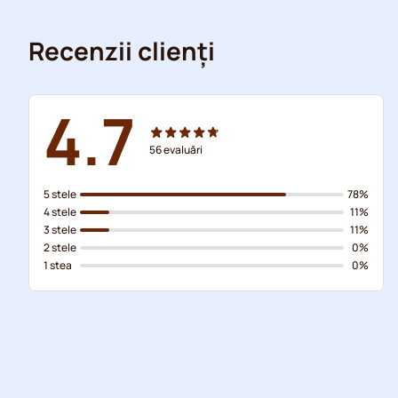
Recenzii clienți
4.7
56
evaluări
5 stele
78%
4 stele
11%
3 stele
11%
2 stele
0%
1 stea
0%