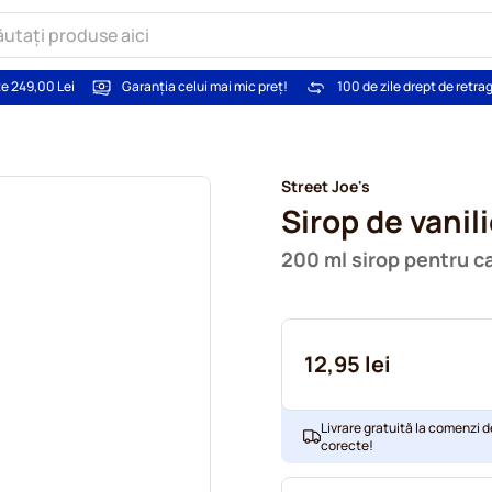
te 249,00 Lei
Garanția celui mai mic preț!
100 de zile drept de retra
Street Joe's
Sirop de vanil
200 ml sirop pentru c
12,95 lei
Livrare gratuită la comenzi d
corecte!