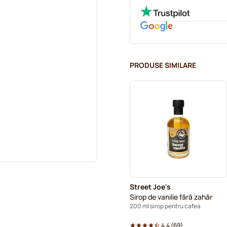
PRODUSE SIMILARE
Street Joe's
Sirop de vanilie fără zahăr
200 ml sirop pentru cafea
4.4
(
69
)