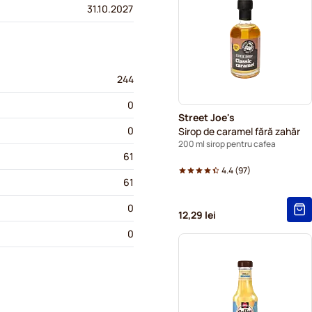
31.10.2027
244
0
Street Joe's
0
Sirop de caramel fără zahăr
200 ml sirop pentru cafea
61
4.4
(
97
)
61
0
12,29 lei
0