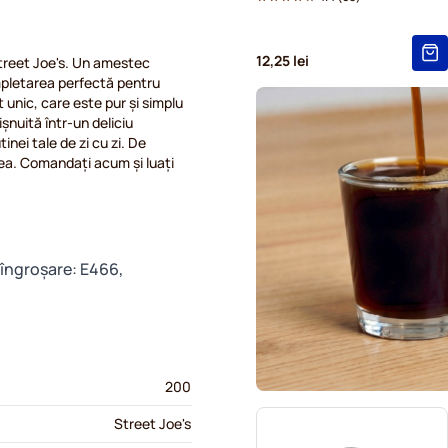
12,25 lei
Street Joe's. Un amestec
mpletarea perfectă pentru
 unic, care este pur și simplu
șnuită într-un deliciu
nei tale de zi cu zi. De
fea. Comandați acum și luați
 îngroșare: E466,
200
Street Joe's