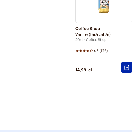
Coffee Shop
Vanilie (fără zahăr)
20 cl - Coffee Shop
4.3
(
135
)
14,99 lei