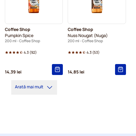
Coffee Shop
Coffee Shop
Pumpkin Spice
Nuss Nougat (Nuga)
200 ml - Coffee Shop
200 ml - Coffee Shop
4.3
(
92
)
4.3
(
53
)
14,39 lei
14,85 lei
Arată mai mult