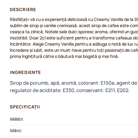
DESCRIERE
Răsfățați-vă cu o experiență delicioasă cu Creamy Vanilla de la 
sublim de sirop și vanilie cremoasă, acest sirop de cafea este co
ceașca ta zilnică. Notele sale dulci sporesc aroma, oferind un gust
irezistibil. Doar 2cl este suficient pentru a transforma cafeaua obi
încântător. Alege Creamy Vanilla pentru a adăuga o notă de lux ruti
încredere și iubit, este un must-have pentru toți pasionații de ca
prima înghițitură către o băutură mai bogată și mai fină.
INGREDIENTE
Sirop de porumb, apă, aromă, colorant: E150a, agent de
regulator de aciditate: E330, conservant: E211, E202.
SPECIFICAȚII
Mililitri
Mărci