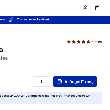
Coș
gere
+2 milioane de clienți fericiți
4.7
(56)
ie
afea
Adăugați în coș
e peste 249,00 Lei. Garanția celui mai mic preț - Întotdeauna prețuri