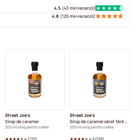
4.5
(
43 mii+
recenzii
)
4.8
(
125 mii+
recenzii
)
Street Joe's
Street Joe's
Sirop de caramel
Sirop de caramel sărat fără zahăr
200 ml sirop pentru cafea
200 ml sirop pentru cafea
4.7
(
72
)
4.3
(
126
)