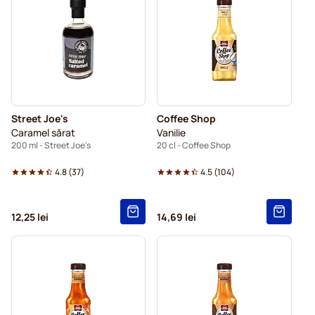
Street Joe's
Coffee Shop
Caramel sărat
Vanilie
200 ml - Street Joe's
20 cl - Coffee Shop
4.8
(
37
)
4.5
(
104
)
12,25 lei
14,69 lei