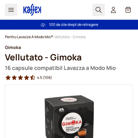
Cautare
Coș
100 de zile drept de retragere
Livrare gratuită la comenzi de peste 249,00 Lei
Mergeti la Continut
Pentru Lavazza A Modo Mio®
Vellutato - Gimoka
Gimoka
Vellutato - Gimoka
16 capsule compatibil Lavazza a Modo Mio
4.5
(106)