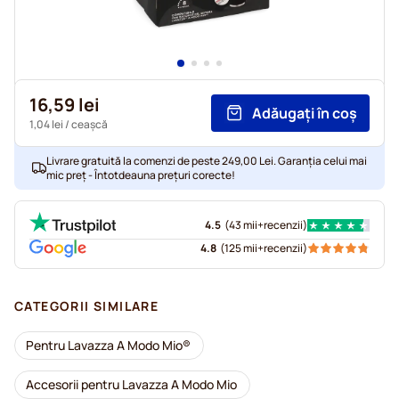
16,59 lei
Adăugați în coș
1,04 lei
/ ceașcă
Livrare gratuită la comenzi de peste 249,00 Lei. Garanția celui mai
mic preț - Întotdeauna prețuri corecte!
4.5
(
43 mii+
recenzii
)
4.8
(
125 mii+
recenzii
)
CATEGORII SIMILARE
Pentru Lavazza A Modo Mio®
Accesorii pentru Lavazza A Modo Mio