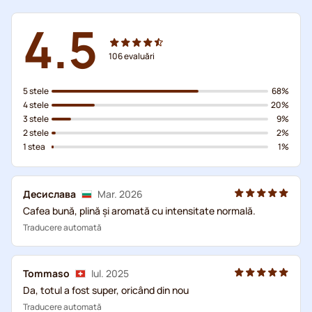
4.5
106
evaluări
5 stele
68%
4 stele
20%
3 stele
9%
2 stele
2%
1 stea
1%
Десислава
Mar. 2026
Cafea bună, plină și aromată cu intensitate normală.
Traducere automată
Tommaso
Iul. 2025
Da, totul a fost super, oricând din nou
Traducere automată