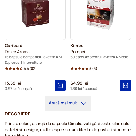
Garibaldi
Kimbo
Dolce Aroma
Pompei
16 capsule compatibil Lavazza A Modo Mio
50 capsule pentru Lavazza A Modo Mio
Espresso
8 Intensitate
4.4
(
82
)
5
(
6
)
15,59 lei
64,99 lei
0,97 lei
/ ceașcă
1,30 lei
/ ceașcă
Arată mai mult
DESCRIERE
Printre selecția largă de capsule Gimoka veți găsi toate clasicele
cafelei și, desigur, multe espresso-uri diferite de gusturi și puncte
forte diferite.