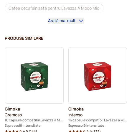
Cafea decafeinizată pentru Lavazza A Modo Mio
Arată mai mult
Detartrare și întreținere pentru Lavazza A Modo Mio
Caffè Borbone pentru Lavazza a Modo Mio
PRODUSE SIMILARE
Capsule cafea Dolce Vita pentru Lavazza A Modo Mio
Capsule cafea Gimoka pentru Lavazza A Modo Mio
Capsule pentru Lavazza A Modo Mio®
Gimoka
Gimoka
Cremoso
Intenso
16 capsule compatibil Lavazza a Modo Mio
16 capsule compatibil Lavazza a Modo Mio
Espresso
8 Intensitate
Espresso
9 Intensitate
4.5
(
188
)
4.6
(
133
)