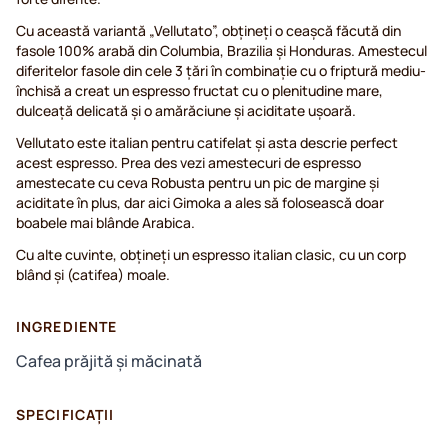
Cu această variantă „Vellutato”, obțineți o ceașcă făcută din
fasole 100% arabă din Columbia, Brazilia și Honduras. Amestecul
diferitelor fasole din cele 3 țări în combinație cu o friptură mediu-
închisă a creat un espresso fructat cu o plenitudine mare,
dulceață delicată și o amărăciune și aciditate ușoară.
Vellutato este italian pentru catifelat și asta descrie perfect
acest espresso. Prea des vezi amestecuri de espresso
amestecate cu ceva Robusta pentru un pic de margine și
aciditate în plus, dar aici Gimoka a ales să folosească doar
boabele mai blânde Arabica.
Cu alte cuvinte, obțineți un espresso italian clasic, cu un corp
blând și (catifea) moale.
INGREDIENTE
Cafea prăjită și măcinată
SPECIFICAȚII