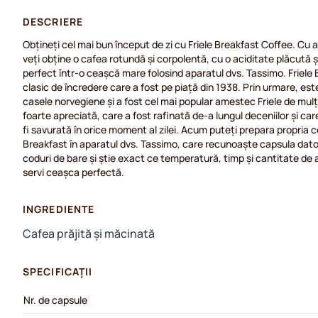
DESCRIERE
Obțineți cel mai bun început de zi cu Friele Breakfast Coffee. Cu 
veți obține o cafea rotundă și corpolentă, cu o aciditate plăcută 
perfect într-o ceașcă mare folosind aparatul dvs. Tassimo. Friele
clasic de încredere care a fost pe piață din 1938. Prin urmare, est
casele norvegiene și a fost cel mai popular amestec Friele de mulț
foarte apreciată, care a fost rafinată de-a lungul deceniilor și ca
fi savurată în orice moment al zilei. Acum puteți prepara propria 
Breakfast în aparatul dvs. Tassimo, care recunoaște capsula dator
coduri de bare și știe exact ce temperatură, timp și cantitate de
servi ceașca perfectă.
INGREDIENTE
Cafea prăjită și măcinată
SPECIFICAȚII
Nr. de capsule