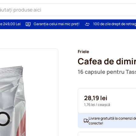
te 249,00 Lei
Garanția celui mai mic preț!
100 de zile drept de retra
Friele
Cafea de dimi
16 capsule pentru Ta
28,19 lei
1,76 lei
/ ceașcă
Livrare gratuită la comenzi d
corecte!