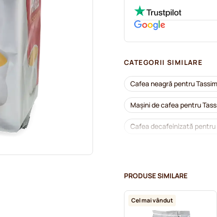
CATEGORII SIMILARE
Cafea neagră pentru Tassi
Mașini de cafea pentru Tas
Cafea decafeinizată pentru
Detartrare și întreținere pe
Capsule cafea Jacobs pent
PRODUSE SIMILARE
Capsule cafea Friele pentru
Cel mai vândut
Pentru Tassimo®
Cioc