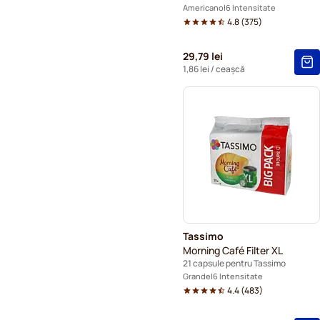
Americano
6 Intensitate
4.8
(
375
)
29,79 lei
1,86 lei
/ ceașcă
Tassimo
Morning Café Filter XL
21 capsule pentru Tassimo
Grande
6 Intensitate
4.4
(
483
)