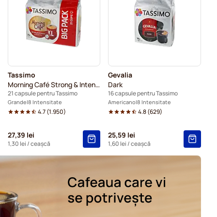
ru Tassimo
Tassimo
Gevalia
Morning Café Strong & Intense XL
Dark
21 capsule pentru Tassimo
16 capsule pentru Tassimo
Grande
8 Intensitate
Americano
8 Intensitate
4.7
(
1.950
)
4.8
(
629
)
27,39 lei
25,59 lei
1,30 lei
/ ceașcă
1,60 lei
/ ceașcă