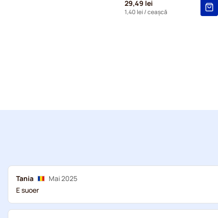
29,49 lei
1,40 lei
/ ceașcă
Tania
Mai 2025
E suoer