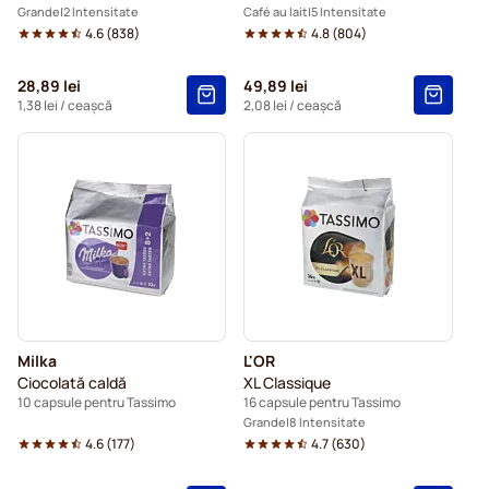
Grande
2 Intensitate
Café au lait
5 Intensitate
4.6
(
838
)
4.8
(
804
)
28,89 lei
49,89 lei
1,38 lei
/ ceașcă
2,08 lei
/ ceașcă
Milka
L'OR
Ciocolată caldă
XL Classique
10 capsule pentru Tassimo
16 capsule pentru Tassimo
Grande
8 Intensitate
4.6
(
177
)
4.7
(
630
)