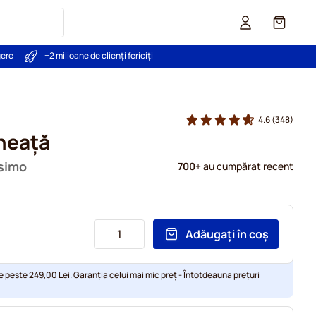
Coș
gere
+2 milioane de clienți fericiți
4.6
(348)
neață
ssimo
700
+ au cumpărat recent
Adăugați în coș
e peste 249,00 Lei. Garanția celui mai mic preț - Întotdeauna prețuri