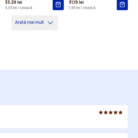
33,29 lei
31,19 lei
3,33 lei
/ ceașcă
1,95 lei
/ ceașcă
Arată mai mult