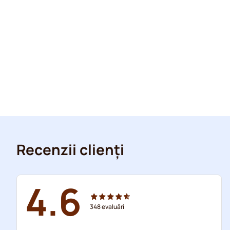
Recenzii clienți
4.6
348
evaluări