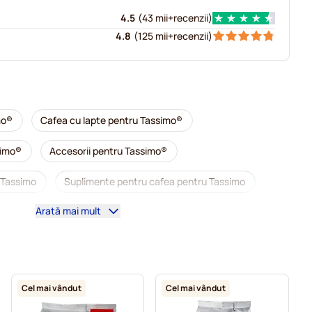
4.5
(
43 mii+
recenzii
)
4.8
(
125 mii+
recenzii
)
mo®
Cafea cu lapte pentru Tassimo®
simo®
Accesorii pentru Tassimo®
 Tassimo
Suplimente pentru cafea pentru Tassimo
Arată mai mult
ntru Tassimo
Capsule cafea L'OR pentru Tassimo
ru Tassimo
Capsule pentru Tassimo®
 Tassimo
Capsule cafea Marcilla pentru Tassimo
Cel mai vândut
Cel mai vândut
olată caldă și ceai pentru Tassimo®