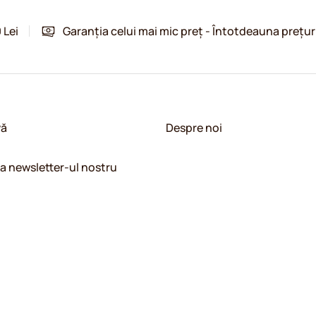
 Lei
Garanția celui mai mic preț - Întotdeauna prețur
vă
Despre noi
la newsletter-ul nostru