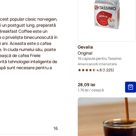
Capsule cafea Gevalia pent
acest popular clasic norvegian,
și un postgust lung, preparată
 Breakfast Coffee este un
e o priveliște binecunoscută în
i ani. Aceasta este o cafea
Gevalia
re, în ciuda numelui său, poate
Original
ceașcă de cafea Friele
16 capsule pentru Tassimo
ită tehnologiei inteligente de
Americano
6 Intensitate
 apă sunt necesare pentru a
4.8
(
1.225
)
28,09 lei
1,76 lei
/ ceașcă
16