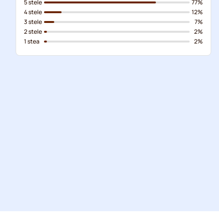
5 stele
77%
4 stele
12%
3 stele
7%
2 stele
2%
1 stea
2%