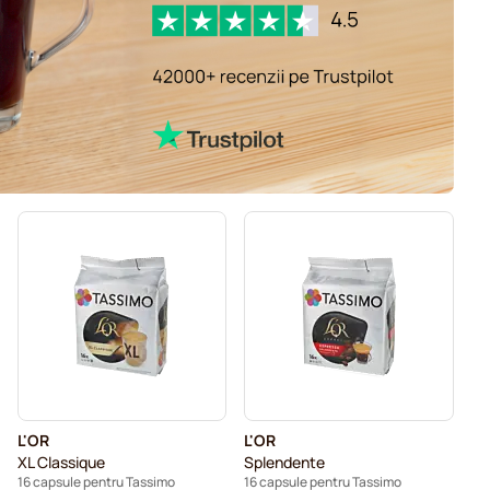
L'OR
L'OR
XL Classique
Splendente
16 capsule pentru Tassimo
16 capsule pentru Tassimo