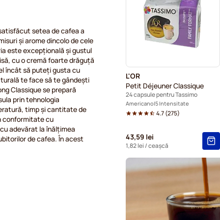
Capsule cafea Gevalia pent
 satisfăcut setea de cafea a
misuri și arome dincolo de cele
ria este excepțională și gustul
isă, cu o cremă foarte drăguță
el încât să puteți gusta cu
L'OR
turală te face să te gândești
Petit Déjeuner Classique
Long Classique se prepară
24 capsule pentru Tassimo
ula prin tehnologia
Americano
5 Intensitate
eratură, timp și cantitate de
4.7
(
275
)
n conformitate cu
ă cu adevărat la înălțimea
43,59 lei
itorilor de cafea. În acest
1,82 lei
/ ceașcă