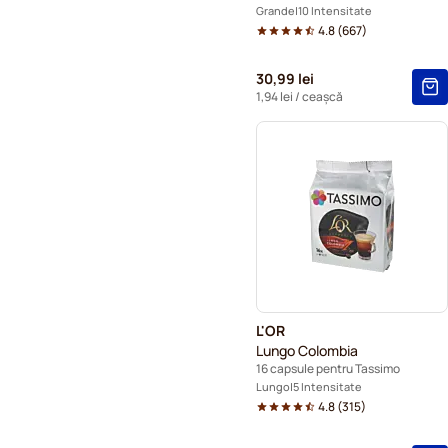
Grande
10 Intensitate
4.8
(
667
)
30,99 lei
1,94 lei
/ ceașcă
L'OR
Lungo Colombia
16 capsule pentru Tassimo
Lungo
5 Intensitate
4.8
(
315
)