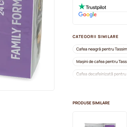
CATEGORII SIMILARE
Cafea neagră pentru Tassi
Mașini de cafea pentru Tas
Cafea decafeinizată pentru
Detartrare și întreținere pe
Capsule cafea Jacobs pent
PRODUSE SIMILARE
Capsule cafea Friele pentru
Pentru Tassimo®
Cioc