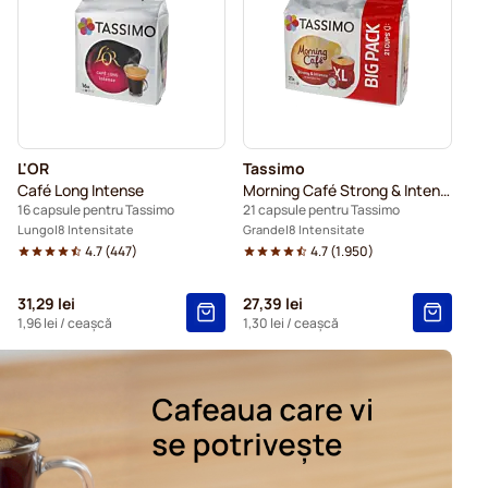
ru Tassimo
L'OR
Tassimo
Café Long Intense
Morning Café Strong & Intense XL
16 capsule pentru Tassimo
21 capsule pentru Tassimo
Lungo
8 Intensitate
Grande
8 Intensitate
4.7
(
447
)
4.7
(
1.950
)
31,29 lei
27,39 lei
1,96 lei
/ ceașcă
1,30 lei
/ ceașcă