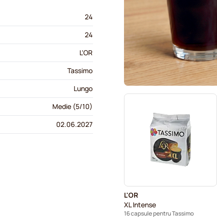
24
24
L'OR
Tassimo
Lungo
Medie (5/10)
02.06.2027
L'OR
XL Intense
16 capsule pentru Tassimo