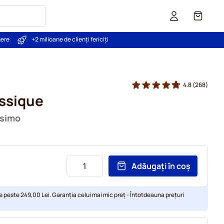
Coș
gere
+2 milioane de clienți fericiți
4.8
(268)
ssique
ssimo
Adăugați în coș
e peste 249,00 Lei. Garanția celui mai mic preț - Întotdeauna prețuri