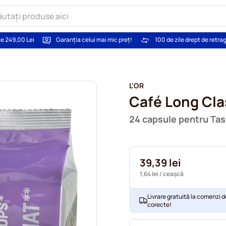
te 249,00 Lei
Garanția celui mai mic preț!
100 de zile drept de retra
L'OR
Café Long Cla
24 capsule pentru Ta
39,39 lei
1,64 lei
/ ceașcă
Livrare gratuită la comenzi d
corecte!