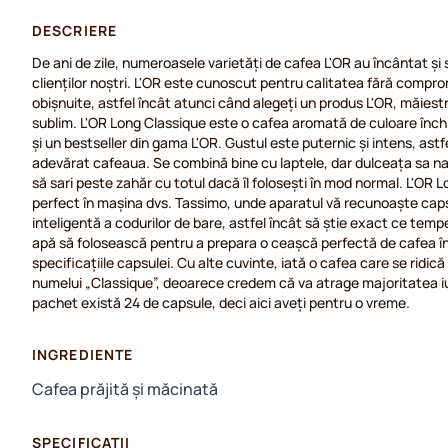
DESCRIERE
De ani de zile, numeroasele varietăți de cafea L'OR au încântat și
clienților noștri. L'OR este cunoscut pentru calitatea fără compro
obișnuite, astfel încât atunci când alegeți un produs L'OR, măiest
sublim. L'OR Long Classique este o cafea aromată de culoare înch
și un bestseller din gama L'OR. Gustul este puternic și intens, astf
adevărat cafeaua. Se combină bine cu laptele, dar dulceața sa na
să sari peste zahăr cu totul dacă îl folosești în mod normal. L'OR 
perfect în mașina dvs. Tassimo, unde aparatul vă recunoaște caps
inteligentă a codurilor de bare, astfel încât să știe exact ce temp
apă să folosească pentru a prepara o ceașcă perfectă de cafea î
specificațiile capsulei. Cu alte cuvinte, iată o cafea care se ridic
numelui „Classique”, deoarece credem că va atrage majoritatea iub
pachet există 24 de capsule, deci aici aveți pentru o vreme.
INGREDIENTE
Cafea prăjită și măcinată
SPECIFICAȚII