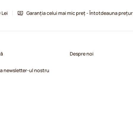
 Lei
Garanția celui mai mic preț - Întotdeauna prețur
vă
Despre noi
la newsletter-ul nostru