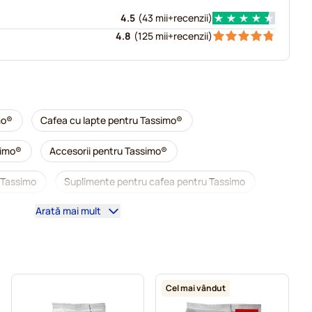
4.5
(
43 mii+
recenzii
)
4.8
(
125 mii+
recenzii
)
mo®
Cafea cu lapte pentru Tassimo®
simo®
Accesorii pentru Tassimo®
 Tassimo
Suplimente pentru cafea pentru Tassimo
Arată mai mult
ntru Tassimo
Capsule cafea L'OR pentru Tassimo
ru Tassimo
Capsule pentru Tassimo®
 Tassimo
Capsule cafea Marcilla pentru Tassimo
Cel mai vândut
olată caldă și ceai pentru Tassimo®