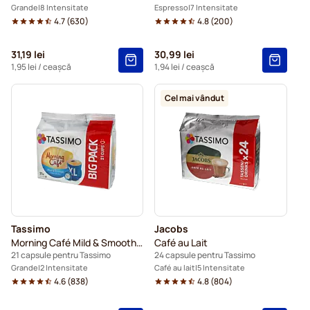
Grande
8 Intensitate
Espresso
7 Intensitate
4.7
(
630
)
4.8
(
200
)
31,19 lei
30,99 lei
1,95 lei
/ ceașcă
1,94 lei
/ ceașcă
Cel mai vândut
Tassimo
Jacobs
Morning Café Mild & Smooth XL
Café au Lait
21 capsule pentru Tassimo
24 capsule pentru Tassimo
Grande
2 Intensitate
Café au lait
5 Intensitate
4.6
(
838
)
4.8
(
804
)