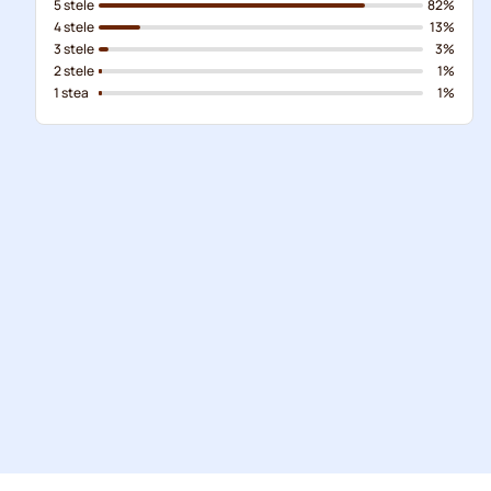
5 stele
82%
4 stele
13%
3 stele
3%
2 stele
1%
1 stea
1%