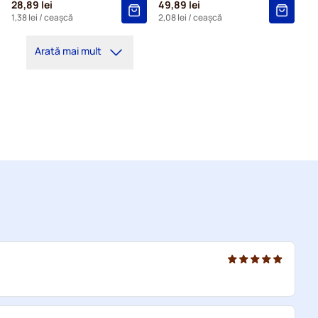
28,89 lei
49,89 lei
1,38 lei
/ ceașcă
2,08 lei
/ ceașcă
Arată mai mult