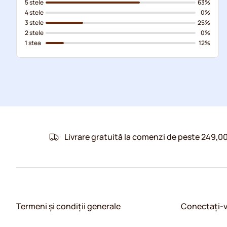
5 stele
63%
4 stele
0%
3 stele
25%
2 stele
0%
1 stea
12%
Livrare gratuită la comenzi de peste 249,00
Termeni și condiții generale
Conectați-