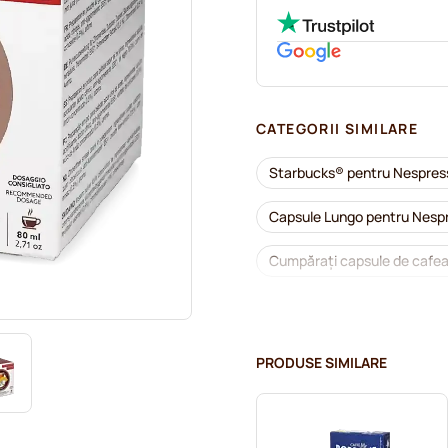
CATEGORII SIMILARE
Starbucks® pentru Nespre
Capsule Lungo pentru Nesp
Cumpărați capsule de cafea
Accesorii pentru Nespresso
Detartrare și întreținere p
PRODUSE SIMILARE
Capsule cafea L'OR pentru 
Capsule cafea Segafredo p