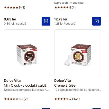
Espresso
5 Intensitate
5
(
3
)
5
(
4
)
9,65 lei
12,79 lei
0,80 lei
/ ceașcă
1,28 lei
/ ceașcă
Dolce Vita
Dolce Vita
Mini Ciock - ciocolată caldă
Crème Brûlée
12 capsule compatibil Lavazza A Modo Mio
10 capsule compatibil cu Nespresso®
3.5
(
2
)
4.4
(
43
)