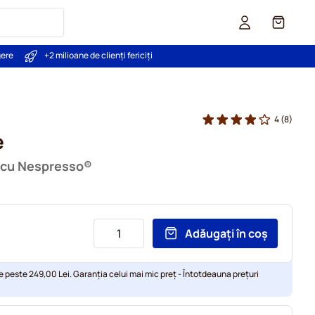
Coș
gere
+2 milioane de clienți fericiți
4
(8)
e
l cu Nespresso®
Adăugați în coș
e peste 249,00 Lei. Garanția celui mai mic preț - Întotdeauna prețuri