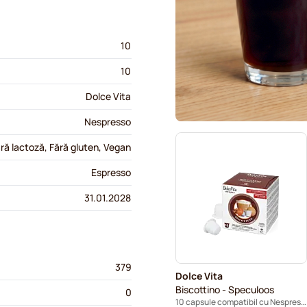
10
10
Dolce Vita
Nespresso
ră lactoză, Fără gluten, Vegan
Espresso
31.01.2028
379
Dolce Vita
Biscottino - Speculoos
0
10 capsule compatibil cu Nespresso®