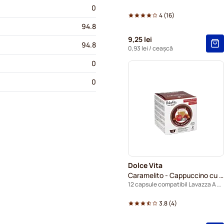
0
4
(
16
)
94.8
9,25 lei
94.8
0,93 lei
/ ceașcă
0
0
Dolce Vita
Caramelito - Cappuccino cu caramel
12 capsule compatibil Lavazza A Modo Mio
3.8
(
4
)