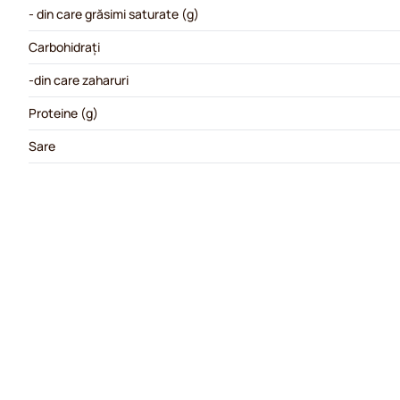
- din care grăsimi saturate (g)
Carbohidrați
-din care zaharuri
Proteine (g)
Sare