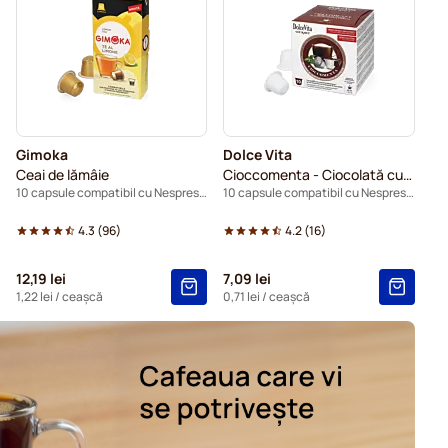
pentru Nespresso®
Caffè Borbone pentru Nespresso®
Capsule cafea Gevalia pentru Nespresso®
ru Nespresso®
Capsule cafea Friele pentru Nespresso®
Gimoka
Dolce Vita
ntru Nespresso®
Ceai de lămâie
Cioccomenta - Ciocolată cu mentă
10 capsule compatibil cu Nespresso®
10 capsule compatibil cu Nespresso®
 pentru Nespresso®.
Pentru Nespresso®
4.3
(
96
)
4.2
(
16
)
ă pentru Nespresso®
12,19 lei
7,09 lei
1,22 lei
/ ceașcă
0,71 lei
/ ceașcă