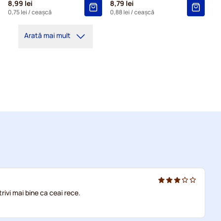
8,99 lei
8,79 lei
0,75 lei
/ ceașcă
0,88 lei
/ ceașcă
Arată mai mult
rivi mai bine ca ceai rece.