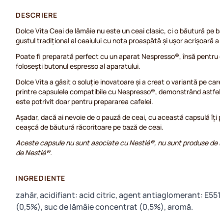
DESCRIERE
Dolce Vita Ceai de lămâie nu este un ceai clasic, ci o băutură pe 
gustul tradițional al ceaiului cu nota proaspătă și ușor acrișoară a 
Poate fi preparată perfect cu un aparat Nespresso®, însă pentru c
folosești butonul espresso al aparatului.
Dolce Vita a găsit o soluție inovatoare și a creat o variantă pe care
printre capsulele compatibile cu Nespresso®, demonstrând astfe
este potrivit doar pentru prepararea cafelei.
Așadar, dacă ai nevoie de o pauză de ceai, cu această capsulă îți p
ceașcă de băutură răcoritoare pe bază de ceai.
Aceste capsule nu sunt asociate cu Nestlé®, nu sunt produse de 
de Nestlé®.
INGREDIENTE
zahăr, acidifiant: acid citric, agent antiaglomerant: E55
(0,5%), suc de lămâie concentrat (0,5%), aromă.