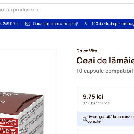
te 249,00 Lei
Garanția celui mai mic preț!
100 de zile drept de retra
Dolce Vita
Ceai de lămâi
10 capsule compatibi
9,75 lei
0,98 lei
/ ceașcă
Livrare gratuită la comenzi d
corecte!