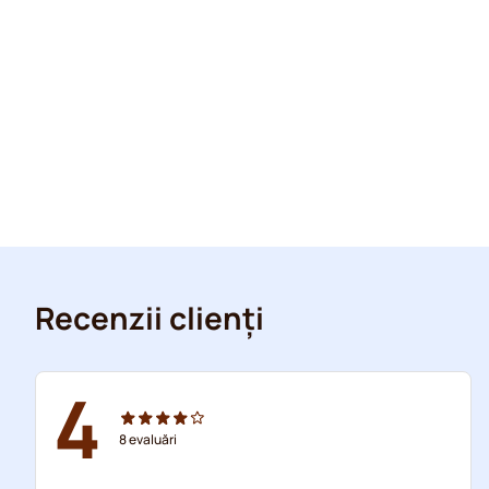
Recenzii clienți
4
8
evaluări