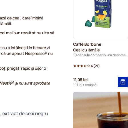
Capsule cafea Café Royal 
bază de ceai, care îmbină
Capsule pentru Nespresso®
lămâii.
el mai bun rezultat nu uita să
Capsule cafea Belmio pent
Caffè Borbone
Capsule cafea Garibaldi pe
 nu o întâlnești în fiecare zi
Ceai cu lămâie
l că un aparat Nespresso® nu
10 capsule compatibil cu Nespresso®
Capsule Tonino Lamborghini
4
(
21
)
oți pregăti rapid și ușor o
Capsule cafea decofeinizat
11,05 lei
Nestlé® și nu sunt aprobate
1,11 lei
/ ceașcă
1, extract de ceai negru