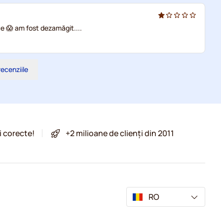
ce 😱 am fost dezamăgit....
recenziile
i corecte!
+2 milioane de clienți din 2011
RO