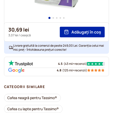
30,69 lei
Adăugați în coș
3,07 lei
/ ceașcă
Livrare gratuită la comenzi de peste 249,00 Lei. Garanția celui mai
mic preț - Întotdeauna prețuri corecte!
4.5
(
43 mii+
recenzii
)
4.8
(
125 mii+
recenzii
)
CATEGORII SIMILARE
Cafea neagră pentru Tassimo®
Cafea cu lapte pentru Tassimo®