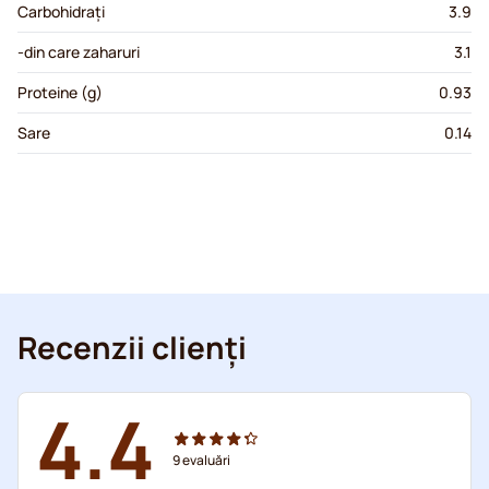
Carbohidrați
3.9
-din care zaharuri
3.1
Proteine (g)
0.93
Sare
0.14
Recenzii clienți
4.4
9
evaluări