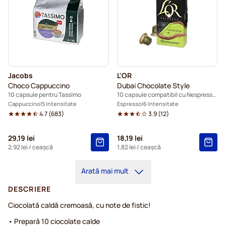
Jacobs
L'OR
Choco Cappuccino
Dubai Chocolate Style
10 capsule pentru Tassimo
10 capsule compatibil cu Nespresso®
Cappuccino
5 Intensitate
Espresso
6 Intensitate
4.7
(
683
)
3.9
(
12
)
29,19 lei
18,19 lei
2,92 lei
/ ceașcă
1,82 lei
/ ceașcă
Arată mai mult
DESCRIERE
Ciocolată caldă cremoasă, cu note de fistic!
• Prepară 10 ciocolate calde