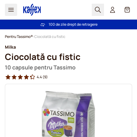
Cautare
Coș
100 de zile drept de retragere
Livrare gratuită la comenzi de peste 249,00 Lei
Mergeti la Continut
Pentru Tassimo®
Ciocolată cu fistic
Milka
Ciocolată cu fistic
10 capsule pentru Tassimo
4.4
(9)