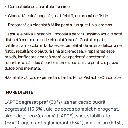
• Compatibile cu aparatele Tassimo
• Ciocolată caldă bogată și catifelată, cu aromă de fistic
• Preparată cu ciocolată Milka pentru un gust fin și cremos
Capsulele Milka Pistachio Chocolate pentru Tassimo aduc o notă
distinctă momentului de ciocolată caldă. Gustul bogat și
catifelat al ciocolatei Milka este completat de aroma delicată de
fistic, rezultând o băutură fină și cremoasă. Prepararea este
rapidă, iar fiecare ceașcă oferă o experiență constantă și
reconfortantă. Ideală pentru seri relaxante sau pentru o pauză
dulce bine meritată.
Răsfățați-vă cu o experiență diferită: Milka Pistachio Chocolate!
INGREDIENTE
LAPTE degresat praf (30%), zahăr, cacao pudră
degresată (16,5%), ulei de cocos complet hidrogenat,
sirop de glucoză, aromă (LAPTE), sare, stabilizator
(E340), agent antiaglomerant (E341), îndulcitori (E950,