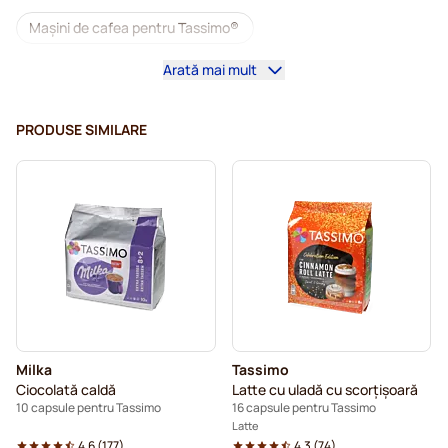
Mașini de cafea pentru Tassimo®
Arată mai mult
Accesorii pentru Tassimo®
Cafea decafeinizată pentru Tassimo
PRODUSE SIMILARE
Suplimente pentru cafea pentru Tassimo
Detartrare și întreținere pentru Tassimo
Capsule cafea L'OR pentru Tassimo
Capsule cafea Jacobs pentru Tassimo
Capsule pentru Tassimo®
Milka
Tassimo
Capsule cafea Friele pentru Tassimo
Ciocolată caldă
Latte cu uladă cu scorțișoară
10 capsule pentru Tassimo
16 capsule pentru Tassimo
Capsule cafea Marcilla pentru Tassimo
Latte
4.6
(
177
)
4.3
(
74
)