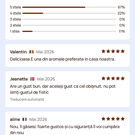
5 stele
67%
4 stele
22%
3 stele
0%
2 stele
0%
1 stea
11%
Valentin
Mai 2026
Delicioasa E una din aromele preferate in casa noastra.
Jeanette
Mai 2026
Are un gust bun, dar același gust ca cel obișnuit, nu pot
simți gustul de fistic
Traducere automată
aline
Mai 2026
Nou, îl găsesc foarte gustos și cu siguranță îl voi cumpăra
din nou