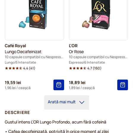
Café Royal
L'OR
Lungo Decafeinizat
Or Rose
10 capsule compatibil cu Nespresso®
10 capsule compatibil cu Nespresso®
Lungo
5 Intensitate
Espresso
6 Intensitate
4.4
(
41
)
4.7
(
160
)
19,59 lei
18,89 lei
1,96 lei
/ ceașcă
1,89 lei
/ ceașcă
Arată mai mult
DESCRIERE
Gustul intens L’OR Lungo Profondo, acum fără cofeină
• Cafea decofeinizată, potrivită în orice moment al zilei