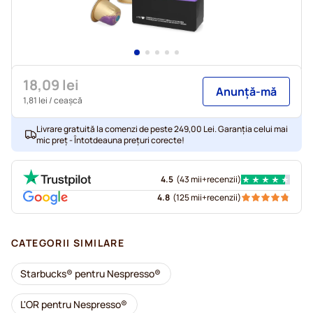
18,09 lei
Anunță-mă
1,81 lei
/ ceașcă
Livrare gratuită la comenzi de peste 249,00 Lei. Garanția celui mai
mic preț - Întotdeauna prețuri corecte!
4.5
(
43 mii+
recenzii
)
4.8
(
125 mii+
recenzii
)
CATEGORII SIMILARE
Starbucks® pentru Nespresso®
L'OR pentru Nespresso®