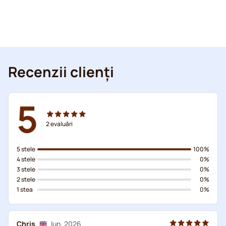
Recenzii clienți
5
2
evaluări
5 stele
100%
4 stele
0%
3 stele
0%
2 stele
0%
1 stea
0%
Chris
Iun. 2026