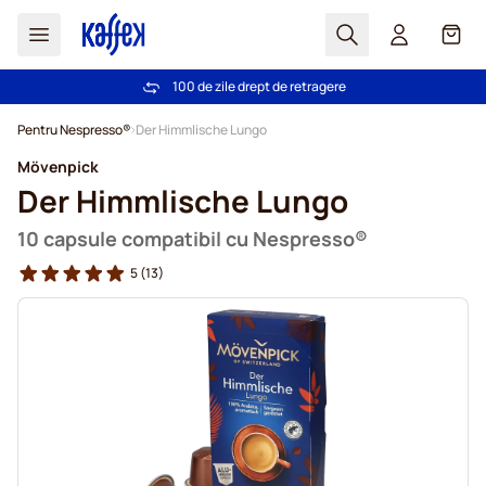
Cautare
Coș
100 de zile drept de retragere
Livrare gratuită la comenzi de peste 249,00 Lei
Mergeti la Continut
Pentru Nespresso®
Der Himmlische Lungo
Mövenpick
Der Himmlische Lungo
10 capsule compatibil cu Nespresso®
5
(13)