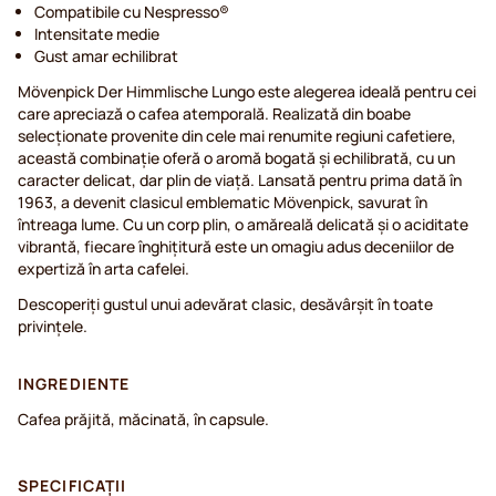
Compatibile cu Nespresso®
Intensitate medie
Gust amar echilibrat
Mövenpick Der Himmlische Lungo este alegerea ideală pentru cei
care apreciază o cafea atemporală. Realizată din boabe
selecționate provenite din cele mai renumite regiuni cafetiere,
această combinație oferă o aromă bogată și echilibrată, cu un
caracter delicat, dar plin de viață. Lansată pentru prima dată în
1963, a devenit clasicul emblematic Mövenpick, savurat în
întreaga lume. Cu un corp plin, o amăreală delicată și o aciditate
vibrantă, fiecare înghițitură este un omagiu adus deceniilor de
expertiză în arta cafelei.
Descoperiți gustul unui adevărat clasic, desăvârșit în toate
privințele.
INGREDIENTE
Cafea prăjită, măcinată, în capsule.
SPECIFICAȚII