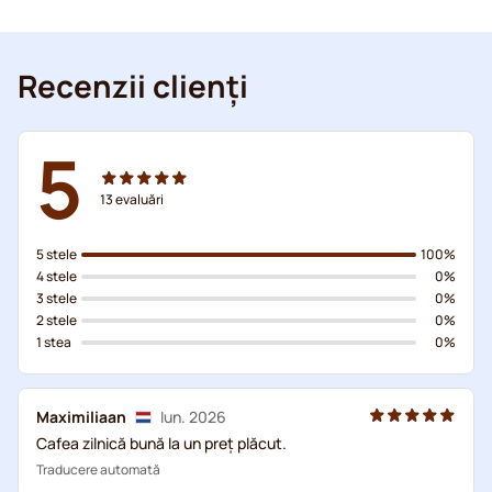
Recenzii clienți
5
13
evaluări
5 stele
100%
4 stele
0%
3 stele
0%
2 stele
0%
1 stea
0%
Maximiliaan
Iun. 2026
Cafea zilnică bună la un preț plăcut.
Traducere automată