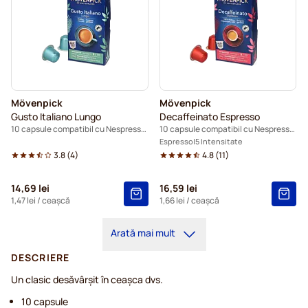
Mövenpick
Mövenpick
Gusto Italiano Lungo
Decaffeinato Espresso
10 capsule compatibil cu Nespresso®
10 capsule compatibil cu Nespresso®
Espresso
5 Intensitate
3.8
(
4
)
4.8
(
11
)
14,69 lei
16,59 lei
1,47 lei
/ ceașcă
1,66 lei
/ ceașcă
Arată mai mult
DESCRIERE
Un clasic desăvârșit în ceașca dvs.
10 capsule