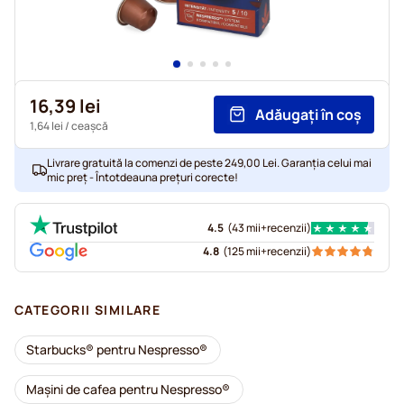
16,39 lei
Adăugați în coș
1,64 lei
/ ceașcă
Livrare gratuită la comenzi de peste 249,00 Lei. Garanția celui mai
mic preț - Întotdeauna prețuri corecte!
4.5
(
43 mii+
recenzii
)
4.8
(
125 mii+
recenzii
)
CATEGORII SIMILARE
Starbucks® pentru Nespresso®
Mașini de cafea pentru Nespresso®