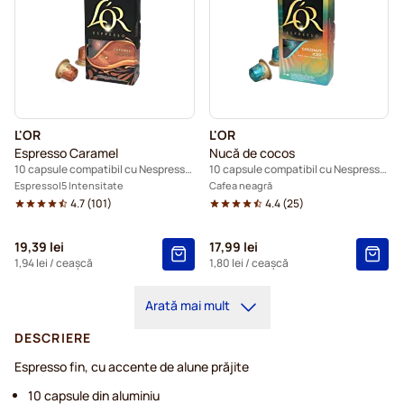
L'OR
L'OR
Espresso Caramel
Nucă de cocos
10 capsule compatibil cu Nespresso®
10 capsule compatibil cu Nespresso®
Espresso
5 Intensitate
Cafea neagră
4.7
(
101
)
4.4
(
25
)
19,39 lei
17,99 lei
1,94 lei
/ ceașcă
1,80 lei
/ ceașcă
Arată mai mult
DESCRIERE
Espresso fin, cu accente de alune prăjite
10 capsule din aluminiu