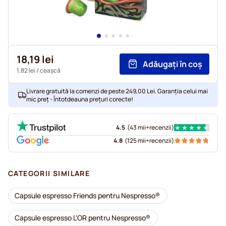
18,19 lei
Adăugați în coș
1,82 lei
/ ceașcă
Livrare gratuită la comenzi de peste 249,00 Lei. Garanția celui mai
mic preț - Întotdeauna prețuri corecte!
4.5
(
43 mii+
recenzii
)
4.8
(
125 mii+
recenzii
)
CATEGORII SIMILARE
Capsule espresso Friends pentru Nespresso®
Capsule espresso L'OR pentru Nespresso®