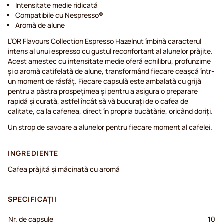
Intensitate medie ridicată
Compatibile cu Nespresso®
Aromă de alune
L’OR Flavours Collection Espresso Hazelnut îmbină caracterul
intens al unui espresso cu gustul reconfortant al alunelor prăjite.
Acest amestec cu intensitate medie oferă echilibru, profunzime
și o aromă catifelată de alune, transformând fiecare ceașcă într-
un moment de răsfăț. Fiecare capsulă este ambalată cu grijă
pentru a păstra prospețimea și pentru a asigura o preparare
rapidă și curată, astfel încât să vă bucurați de o cafea de
calitate, ca la cafenea, direct în propria bucătărie, oricând doriți.
Un strop de savoare a alunelor pentru fiecare moment al cafelei.
INGREDIENTE
Cafea prăjită și măcinată cu aromă
SPECIFICAȚII
Nr. de capsule
10